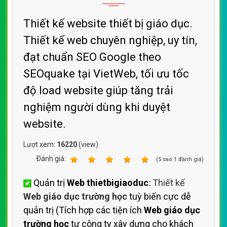
Thiết kế website thiết bị giáo dục.
Thiết kế web chuyên nghiệp, uy tín,
đạt chuẩn SEO Google theo
SEOquake tại VietWeb, tối ưu tốc
độ load website giúp tăng trải
nghiệm người dùng khi duyệt
website.
Lượt xem:
16220
(view)
Ðánh giá:
1
2
3
4
5
(
5
sao
1
đánh giá)
Quản trị
Web thietbigiaoduc
:
Thiết kế
Web giáo dục trường học
tuỳ biến cực dễ
quản trị (Tích hợp các tiện ích
Web giáo dục
trường học
tự công ty xây dựng cho khách