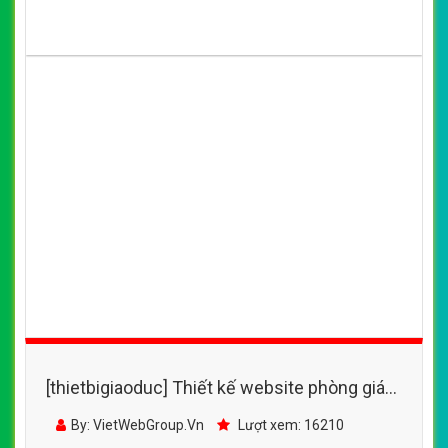
[thietbigiaoduc] Thiết kế website phòng giáo
dục đào tạo Kim Đồng
By: VietWebGroup.Vn
Lượt xem: 16210