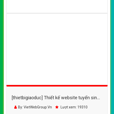
[thietbigiaoduc] Thiết kế website tuyển sinh
24h đẹp, chuyên nghiệp chuẩn SEO
By: VietWebGroup.Vn
Lượt xem: 19310