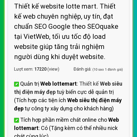
Thiết kế website lotte mart. Thiết
kế web chuyên nghiệp, uy tín, đạt
chuẩn SEO Google theo SEOquake
tại VietWeb, tối ưu tốc độ load
website giúp tăng trải nghiệm
người dùng khi duyệt website.
Lượt xem:
17220
(view)
Ðánh giá:
(
10
sao
1
đánh giá)
Quản trị
Web lottemart
:
Thiết kế
Web siêu
thị điện máy đẹp
tuỳ biến cực dễ quản trị
(Tích hợp các tiện ích
Web siêu thị điện máy
đẹp
tự công ty xây dựng cho khách hàng)
Tích hợp phần mềm chát online cho
Web
lottemart
: Có (Tặng kèm có thể nhiều nick
chát cùng lúc)