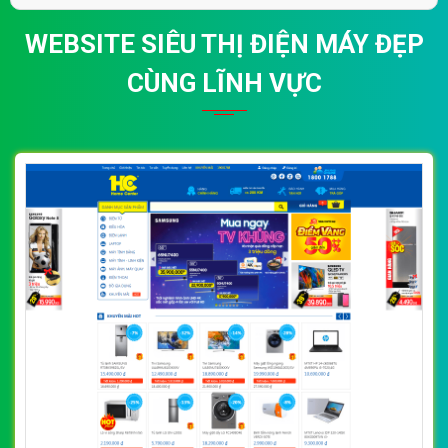
WEBSITE SIÊU THỊ ĐIỆN MÁY ĐẸP
CÙNG LĨNH VỰC