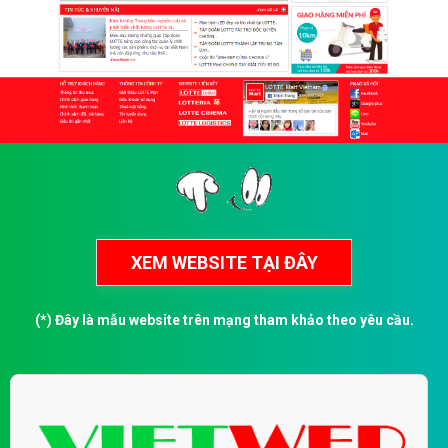
(*) Đây là mẫu website trên mạng tham khảo theo yêu cầu.