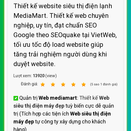
Thiết kế website siêu thị điện lạnh
MediaMart. Thiết kế web chuyên
nghiệp, uy tín, đạt chuẩn SEO
Google theo SEOquake tại VietWeb,
tối ưu tốc độ load website giúp
tăng trải nghiệm người dùng khi
duyệt website.
Lượt xem:
13920
(view)
Ðánh giá:
1
2
3
4
5
(
5
sao
1
đánh giá)
Quản trị
Web mediamart
:
Thiết kế
Web
siêu thị điện máy đẹp
tuỳ biến cực dễ quản
trị (Tích hợp các tiện ích
Web siêu thị điện
máy đẹp
tự công ty xây dựng cho khách
hàng)