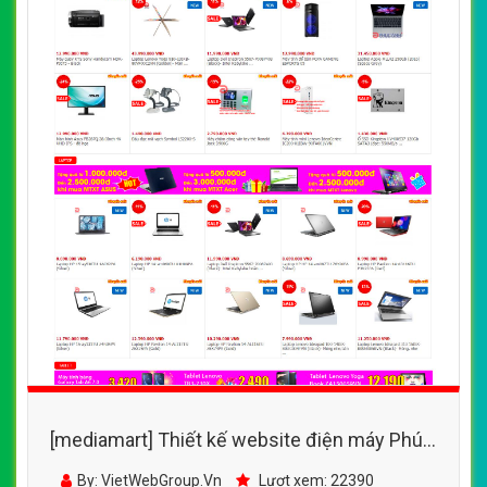
[mediamart] Thiết kế website điện máy Phúc
Anh đẹp, chuyên nghiệp chuẩn SEO
By: VietWebGroup.Vn
Lượt xem: 22390