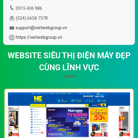
0915 406 986
(024).6658.7378
support@vietwebgroup.vn
https://vietwebgroup.vn
WEBSITE SIÊU THỊ ĐIỆN MÁY ĐẸP
CÙNG LĨNH VỰC