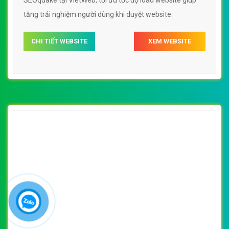
SEOquake tại VietWeb, tối ưu tốc độ load website giúp
tăng trải nghiệm người dùng khi duyệt website.
CHI TIẾT WEBSITE
XEM WEBSITE