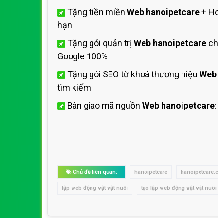
Tặng tiền miền
Web hanoipetcare
+ Ho
hạn
Tặng gói quản trị
Web hanoipetcare
ch
Google 100%
Tặng gói SEO từ khoá thương hiệu
Web 
tìm kiếm
Bàn giao mã nguồn
Web hanoipetcare
Chủ đề liên quan:
hanoipetcare
hanoipetcare.
lập web động vật vật nuôi
tạo lập web động vật vật nuôi