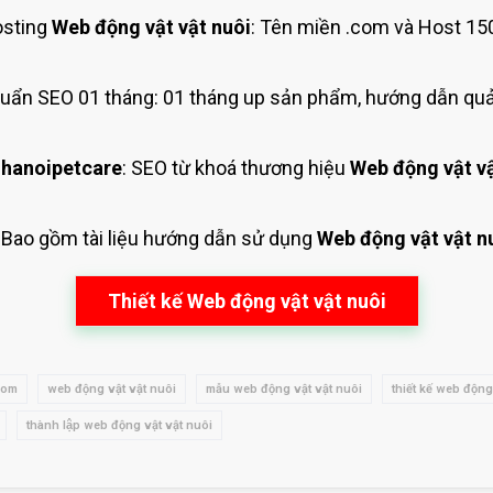
sting
Web động vật vật nuôi
: Tên miền .com và Host 15
uẩn SEO 01 tháng: 01 tháng up sản phẩm, hướng dẫn quả
hanoipetcare
: SEO từ khoá thương hiệu
Web động vật vậ
: Bao gồm tài liệu hướng dẫn sử dụng
Web động vật vật n
Thiết kế Web động vật vật nuôi
com
web động vật vật nuôi
mẫu web động vật vật nuôi
thiết kế web động
thành lập web động vật vật nuôi