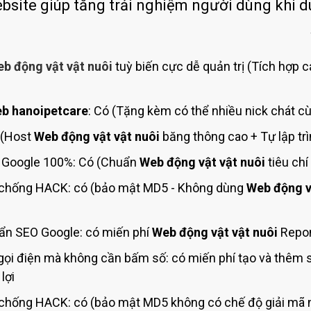
Bảng giá quảng cáo Google
ebsite giúp tăng trải nghiệm người dùng khi d
Bảng giá quảng cáo Facebook
Bảng giá quảng cáo Banner
b động vật vật nuôi
tuỳ biến cực dễ quản trị (Tích hợp c
Bảng giá quản trị Website
Bảng giá quản trị Fanpage Facebook
b hanoipetcare
: Có (Tặng kèm có thể nhiều nick chát cù
Bảng giá SEO Website
 (Host
Web động vật vật nuôi
băng thông cao + Tự lập tr
Google 100%: Có (Chuẩn
Web động vật vật nuôi
tiêu ch
chống HACK: có (bảo mật MD5 - Không dùng
Web động v
ẩn SEO Google: có miến phí
Web động vật vật nuôi
Repon
ọi điện mà không cần bấm số: có miến phí tạo và thêm
lợi
chống HACK: có (bảo mật MD5 không có chế độ giải mã n