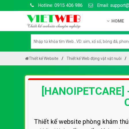
Hotline: 0915 406 986
Email: support
HOME
Giới thiệu
Hồ sơ nă
Hướng dẫ
Thiết kế Website
Thiết kế Web động vật vật nuôi
Tuyển dụ
Chính sá
[HANOIPETCARE] 
Chính sác
Liên hệ c
Chính sác
Thiết kế website phòng khám thú 