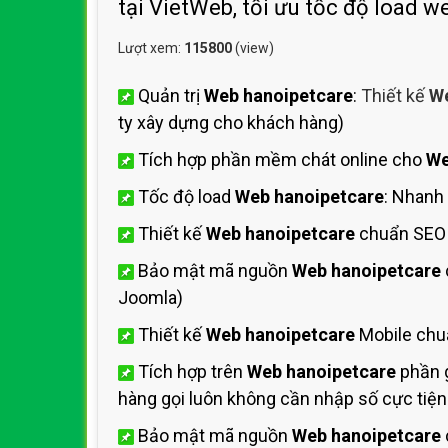
tại VietWeb, tối ưu tốc độ load w
Lượt xem:
115800
(view)
Quản trị
Web hanoipetcare
:
Thiết kế
We
ty xây dựng cho khách hàng)
Tích hợp phần mềm chát online cho
We
Tốc độ load
Web hanoipetcare
: Nhanh
Thiết kế
Web hanoipetcare
chuẩn SEO 
Bảo mật mã nguồn
Web hanoipetcare
Joomla)
Thiết kế
Web hanoipetcare
Mobile chu
Tích hợp trên
Web hanoipetcare
phần g
hàng gọi luôn không cần nhập số cực tiện 
Bảo mật mã nguồn
Web hanoipetcare