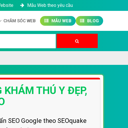
Website
Mẫu Web theo yêu cầu
CHĂM SÓC WEB
MẪU WEB
BLOG
Công ty SEO Website
Quản trị Website
Quản trị Fanpage
 KHÁM THÚ Y ĐẸP,
O
chuẩn SEO Google theo SEOquake