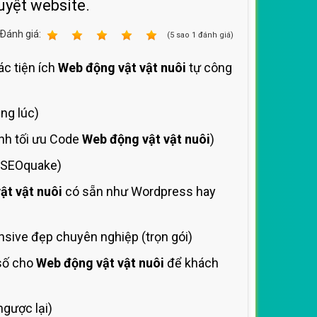
uyệt website.
Ðánh giá:
1
2
3
4
5
(
5
sao
1
đánh giá)
ác tiện ích
Web động vật vật nuôi
tự công
ng lúc)
ình tối ưu Code
Web động vật vật nuôi
)
í SEOquake)
ật vật nuôi
có sẵn như Wordpress hay
sive đẹp chuyên nghiệp (trọn gói)
 số cho
Web động vật vật nuôi
để khách
gược lại)