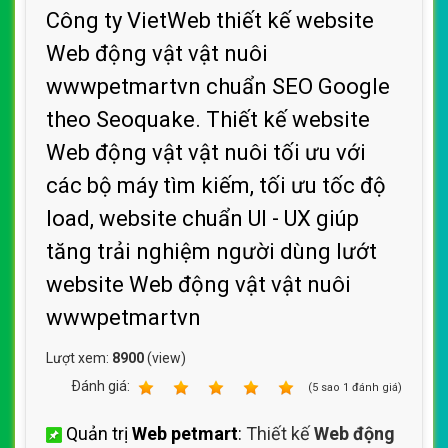
Công ty VietWeb thiết kế website
Web động vật vật nuôi
wwwpetmartvn chuẩn SEO Google
theo Seoquake. Thiết kế website
Web động vật vật nuôi tối ưu với
các bộ máy tìm kiếm, tối ưu tốc độ
load, website chuẩn UI - UX giúp
tăng trải nghiệm người dùng lướt
website Web động vật vật nuôi
wwwpetmartvn
Lượt xem:
8900
(view)
Ðánh giá:
1
2
3
4
5
(
5
sao
1
đánh giá)
Quản trị
Web petmart
:
Thiết kế
Web động