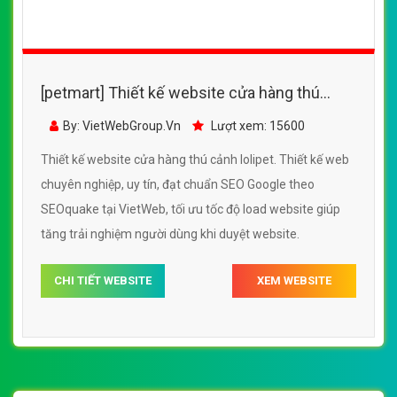
VietWeb gửi lời cảm ơn tới quý khách hàng đã luôn tin dùng
dịch vụ thiết kế website chuyên nghiệp suốt chặng đường >8
năm qua!
CÔNG TY THIẾT KẾ WEBSITE CHUYÊN NGHIỆP VIỆT
WEB
Số 202, Ngõ 364 Trung Liệt, Thái Hà, Đống Đa, Hà Nội
Số 36 Đa Kao, Điện Biên Phủ, Quận 1, TP. Hồ Chí Minh
0915 406 986
(024).6658.7378
support@vietwebgroup.vn
https://vietwebgroup.vn
WEBSITE ĐỘNG VẬT VẬT NUÔI CÙNG
LĨNH VỰC