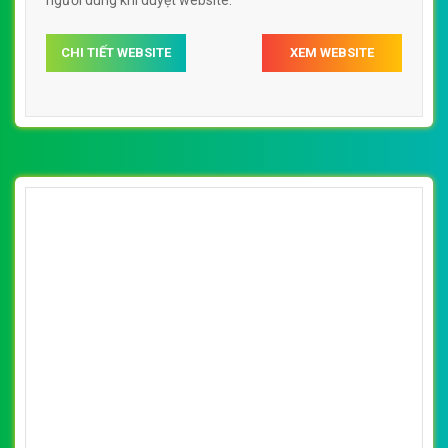
nghiệp, uy tín, đạt chuẩn SEO Google theo SEOquake tại
VietWeb, tối ưu tốc độ load website giúp tăng trải nghiệm
người dùng khi duyệt website.
CHI TIẾT WEBSITE
XEM WEBSITE