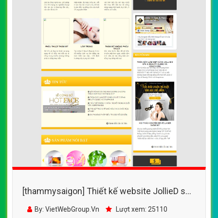
[thammysaigon] Thiết kế website JollieD spa
đẹp, chuyên nghiệp chuẩn SEO
By: VietWebGroup.Vn
Lượt xem: 25110