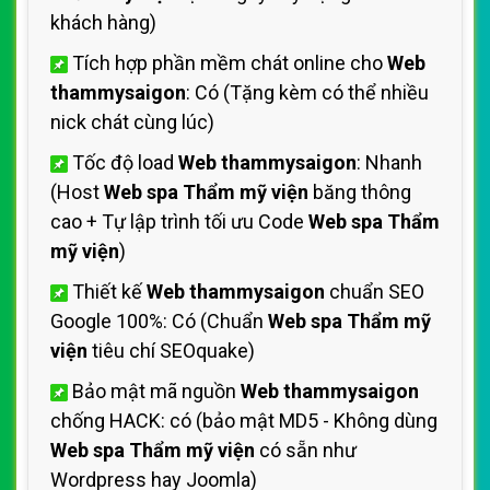
khách hàng)
Tích hợp phần mềm chát online cho
Web
thammysaigon
: Có (Tặng kèm có thể nhiều
nick chát cùng lúc)
Tốc độ load
Web thammysaigon
: Nhanh
(Host
Web spa Thẩm mỹ viện
băng thông
cao + Tự lập trình tối ưu Code
Web spa Thẩm
mỹ viện
)
Thiết kế
Web thammysaigon
chuẩn SEO
Google 100%: Có (Chuẩn
Web spa Thẩm mỹ
viện
tiêu chí SEOquake)
Bảo mật mã nguồn
Web thammysaigon
chống HACK: có (bảo mật MD5 - Không dùng
Web spa Thẩm mỹ viện
có sẵn như
Wordpress hay Joomla)