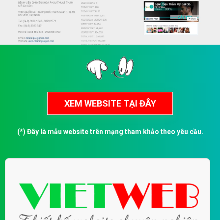
(*) Đây là mẫu website trên mạng tham khảo theo yêu cầu.