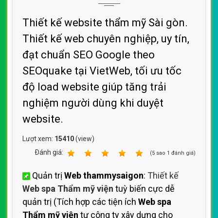
Thiết kế website thẩm mỹ Sài gòn.
Thiết kế web chuyên nghiệp, uy tín,
đạt chuẩn SEO Google theo
SEOquake tại VietWeb, tối ưu tốc
độ load website giúp tăng trải
nghiệm người dùng khi duyệt
website.
Lượt xem:
15410
(view)
Ðánh giá:
1
2
3
4
5
(
5
sao
1
đánh giá)
Quản trị
Web thammysaigon
:
Thiết kế
Web spa Thẩm mỹ viện
tuỳ biến cực dễ
quản trị (Tích hợp các tiện ích
Web spa
Thẩm mỹ viện
tự công ty xây dựng cho