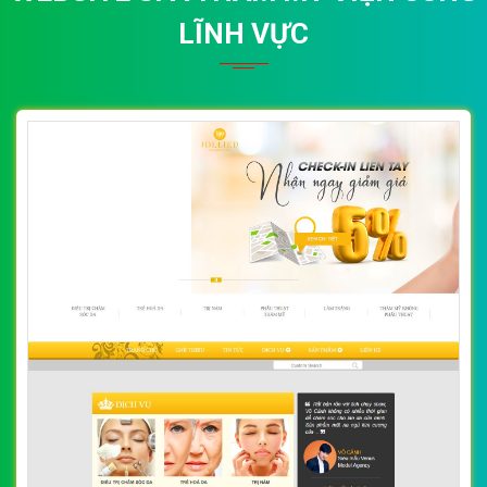
LĨNH VỰC