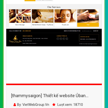
[thammysaigon] Thiết kế website Ủban
Oasis spa đẹp, chuyên nghiệp chuẩn SEO
By: VietWebGroup.Vn
Lượt xem: 18710