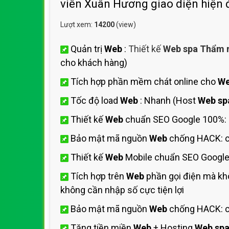
viên Xuân Hương giao diện hiện 
Lượt xem:
14200
(view)
Quản trị
Web
:
Thiết kế
Web spa Thẩm 
cho khách hàng)
Tích hợp phần mềm chát online cho
W
Tốc độ load
Web
: Nhanh (Host
Web sp
Thiết kế
Web
chuẩn SEO Google 100%:
Bảo mật mã nguồn
Web
chống HACK: c
Thiết kế
Web
Mobile chuẩn SEO Google
Tích hợp trên
Web
phần gọi điện mà kh
không cần nhập số cực tiện lợi
Bảo mật mã nguồn
Web
chống HACK: c
Tặng tiền miền
Web
+ Hosting
Web spa