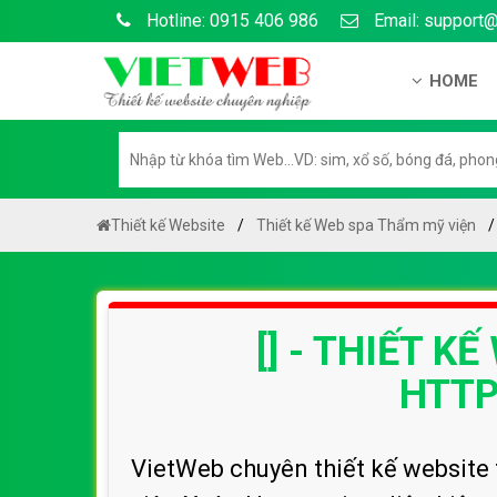
Hotline: 0915 406 986
Email: support
HOME
Giới thiệu
Hồ sơ nă
Hướng dẫ
Thiết kế Website
Thiết kế Web spa Thẩm mỹ viện
Tuyển dụ
Chính sá
[] - THIẾT 
Chính sác
Liên hệ c
HTT
Chính sác
VietWeb chuyên thiết kế website 