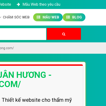
Website
Mẫu Web theo yêu cầu
CHĂM SÓC WEB
MẪU WEB
BLOG
Công ty SEO Website
Quản trị Website
Quản trị Fanpage
uong.com/
XUÂN HƯƠNG -
COM/
. Thiết kế website cho thẩm mỹ