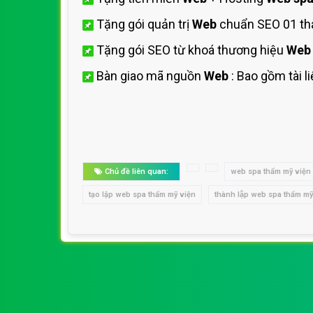
Tặng gói quản trị
Web
chuẩn SEO 01 th
Tặng gói SEO từ khoá thương hiệu
We
Bàn giao mã nguồn
Web
: Bao gồm tài 
Chủ đề liên quan:
web spa thẩm mỹ viện
tạo lập web spa thẩm mỹ viện
thành lập web spa thẩm mỹ