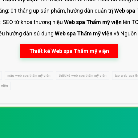
áng: 01 tháng up sản phẩm, hướng dẫn quản trị
Web spa 
b
: SEO từ khoá thương hiệu
Web spa Thẩm mỹ viện
lên TO
liệu hướng dẫn sử dụng
Web spa Thẩm mỹ viện
và Nguồn
Thiết kế Web spa Thẩm mỹ viện
mẫu web spa thẩm mỹ viện
thiết kế web spa thẩm mỹ viện
tạo web spa t
 viện