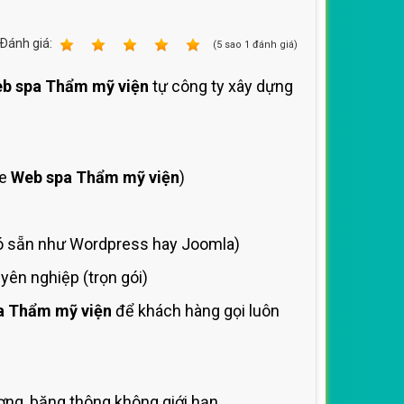
Ðánh giá:
1
2
3
4
5
(
5
sao
1
đánh giá)
b spa Thẩm mỹ viện
tự công ty xây dựng
de
Web spa Thẩm mỹ viện
)
 sẵn như Wordpress hay Joomla)
ên nghiệp (trọn gói)
a Thẩm mỹ viện
để khách hàng gọi luôn
ng, băng thông không giới hạn