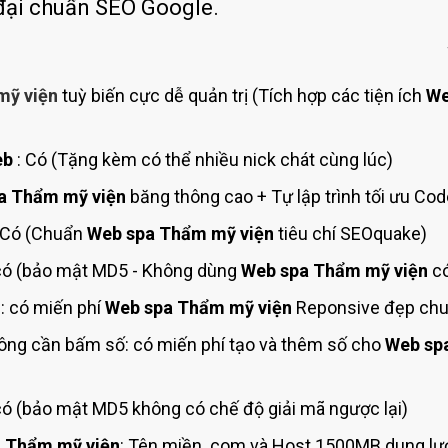
Bảng giá quảng cáo Google
đại chuẩn SEO Google.
Bảng giá quảng cáo Facebook
Bảng giá quảng cáo Banner
mỹ viện
tuỳ biến cực dễ quản trị (Tích hợp các tiện ích
We
Bảng giá quản trị Website
Bảng giá quản trị Fanpage Facebook
eb
: Có (Tặng kèm có thể nhiều nick chát cùng lúc)
Bảng giá SEO Website
a Thẩm mỹ viện
băng thông cao + Tự lập trình tối ưu Co
 Có (Chuẩn
Web spa Thẩm mỹ viện
tiêu chí SEOquake)
ó (bảo mật MD5 - Không dùng
Web spa Thẩm mỹ viện
có
: có miến phí
Web spa Thẩm mỹ viện
Reponsive đẹp chuy
ông cần bấm số: có miến phí tạo và thêm số cho
Web sp
ó (bảo mật MD5 không có chế độ giải mã ngược lại)
 Thẩm mỹ viện
: Tên miền .com và Host 1500MB dung lượ