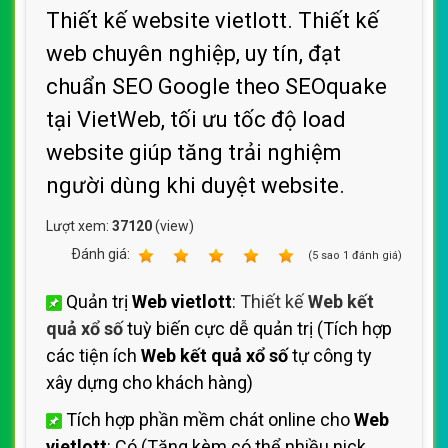
Thiết kế website vietlott. Thiết kế
web chuyên nghiệp, uy tín, đạt
chuẩn SEO Google theo SEOquake
tại VietWeb, tối ưu tốc độ load
website giúp tăng trải nghiệm
người dùng khi duyệt website.
Lượt xem:
37120
(view)
Ðánh giá:
1
2
3
4
5
(
5
sao
1
đánh giá)
Quản trị
Web vietlott
:
Thiết kế
Web kết
quả xổ số
tuỳ biến cực dễ quản trị (Tích hợp
các tiện ích
Web kết quả xổ số
tự công ty
xây dựng cho khách hàng)
Tích hợp phần mềm chát online cho
Web
vietlott
: Có (Tặng kèm có thể nhiều nick