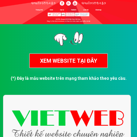
(*) Đây là mẫu website trên mạng tham khảo theo yêu cầu.