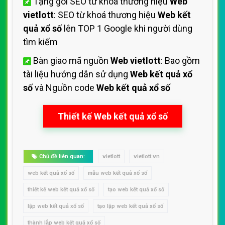
Tặng gói SEO từ khoá thương hiệu
Web
vietlott
: SEO từ khoá thương hiệu
Web kết
quả xổ số
lên TOP 1 Google khi người dùng
tìm kiếm
Bàn giao mã nguồn
Web vietlott
: Bao gồm
tài liệu hướng dẫn sử dụng
Web kết quả xổ
số
và Nguồn code
Web kết quả xổ số
Thiết kế Web kết quả xổ số
Chủ đề liên quan:
vietlott
vietlott.vn
web kết quả xổ số
mẫu web kết quả xổ số
thiết kế web kết quả xổ số
tạo web kết quả xổ số
lập web kết quả xổ số
tạo lập web kết quả xổ số
thành lập web kết quả xổ số