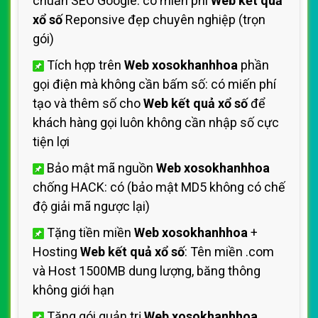
chuẩn SEO Google: có miến phí
Web kết quả
xổ số
Reponsive đẹp chuyên nghiệp (trọn
gói)
Tích hợp trên
Web xosokhanhhoa
phần
gọi điện mà không cần bấm số: có miến phí
tạo và thêm số cho
Web kết quả xổ số
để
khách hàng gọi luôn không cần nhập số cực
tiện lợi
Bảo mật mã nguồn
Web xosokhanhhoa
chống HACK: có (bảo mật MD5 không có chế
độ giải mã ngược lại)
Tặng tiền miền
Web xosokhanhhoa
+
Hosting
Web kết quả xổ số
: Tên miền .com
và Host 1500MB dung lượng, băng thông
không giới hạn
Tặng gói quản trị
Web xosokhanhhoa