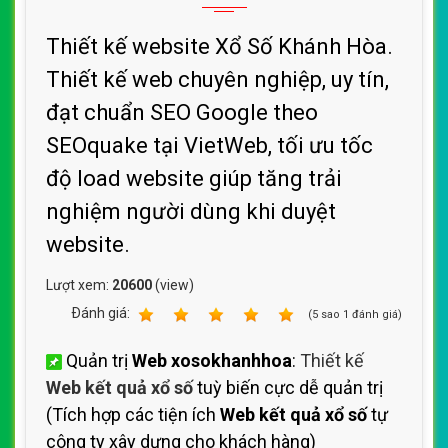
Thiết kế website Xổ Số Khánh Hòa.
Thiết kế web chuyên nghiệp, uy tín,
đạt chuẩn SEO Google theo
SEOquake tại VietWeb, tối ưu tốc
độ load website giúp tăng trải
nghiệm người dùng khi duyệt
website.
Lượt xem:
20600
(view)
Ðánh giá:
1
2
3
4
5
(
5
sao
1
đánh giá)
Quản trị
Web xosokhanhhoa
:
Thiết kế
Web kết quả xổ số
tuỳ biến cực dễ quản trị
(Tích hợp các tiện ích
Web kết quả xổ số
tự
công ty xây dựng cho khách hàng)