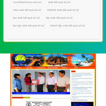
xosokhanhhoa.com.vn
web kết quả xổ số
mẫu web kết quả xổ số
thiết kế web kết quả xổ số
tạo web kết quả xổ số
lập web kết quả xổ số
tạo lập web kết quả xổ số
thành lập web kết quả xổ số