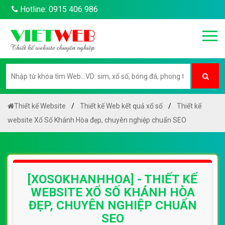
Hotline: 0915 406 986
Thiết kế Website
Thiết kế Web kết quả xổ số
Thiết kế
website Xổ Số Khánh Hòa đẹp, chuyên nghiệp chuẩn SEO
[XOSOKHANHHOA] - THIẾT KẾ
WEBSITE XỔ SỐ KHÁNH HÒA
ĐẸP, CHUYÊN NGHIỆP CHUẨN
SEO