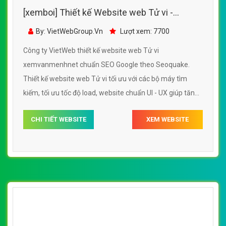
[xemboi] Thiết kế Website web Tử vi -
xemvanmenhnet
By: VietWebGroup.Vn
Lượt xem: 7700
Công ty VietWeb thiết kế website web Tử vi
xemvanmenhnet chuẩn SEO Google theo Seoquake.
Thiết kế website web Tử vi tối ưu với các bộ máy tìm
kiếm, tối ưu tốc độ load, website chuẩn UI - UX giúp tăng
trải nghiệm người dùng lướt website web Tử vi
CHI TIẾT WEBSITE
XEM WEBSITE
xemvanmenhnet