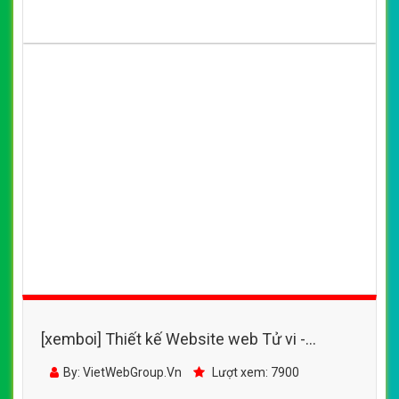
[xemboi] Thiết kế Website web Tử vi -
tuvisonchuvn
By: VietWebGroup.Vn
Lượt xem: 7900