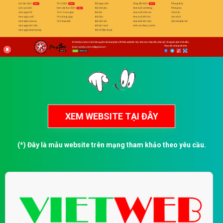
(*) Đây là mẫu website trên mạng tham khảo theo yêu cầu.