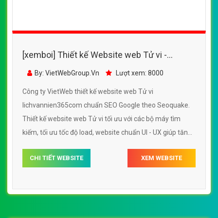
[xemboi] Thiết kế Website web Tử vi -
lichvannien365com
By: VietWebGroup.Vn
Lượt xem: 8000
Công ty VietWeb thiết kế website web Tử vi
lichvannien365com chuẩn SEO Google theo Seoquake.
Thiết kế website web Tử vi tối ưu với các bộ máy tìm
kiếm, tối ưu tốc độ load, website chuẩn UI - UX giúp tăng
trải nghiệm người dùng lướt website web Tử vi
CHI TIẾT WEBSITE
XEM WEBSITE
lichvannien365com