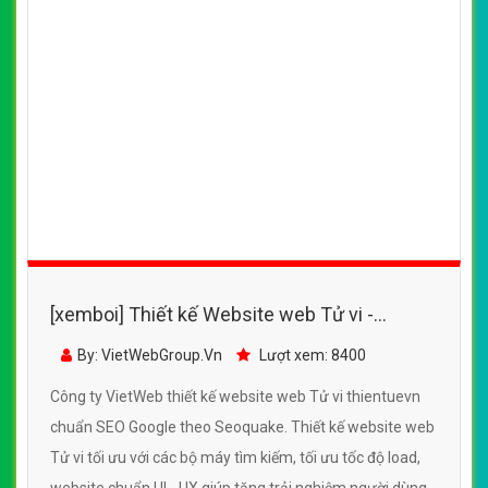
[xemboi] Thiết kế Website web Tử vi -
thientuevn
By: VietWebGroup.Vn
Lượt xem: 8400
Công ty VietWeb thiết kế website web Tử vi thientuevn
chuẩn SEO Google theo Seoquake. Thiết kế website web
Tử vi tối ưu với các bộ máy tìm kiếm, tối ưu tốc độ load,
website chuẩn UI - UX giúp tăng trải nghiệm người dùng