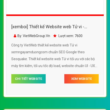
[xemboi] Thiết kế Website web Tử vi -
xemngayamduongcom
By: VietWebGroup.Vn
Lượt xem: 7600
Công ty VietWeb thiết kế website web Tử vi
xemngayamduongcom chuẩn SEO Google theo
Seoquake. Thiết kế website web Tử vi tối ưu với các bộ
máy tìm kiếm, tối ưu tốc độ load, website chuẩn UI - UX
giúp tăng trải nghiệm người dùng lướt website web Tử vi
CHI TIẾT WEBSITE
XEM WEBSITE
xemngayamduongcom