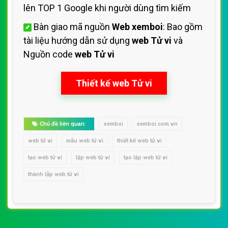
lên TOP 1 Google khi người dùng tìm kiếm
Bàn giao mã nguồn
Web xemboi
: Bao gồm
tài liệu hướng dẫn sử dụng
web Tử vi
và
Nguồn code
web Tử vi
Thiết kế web Tử vi
Chủ đề liên quan:
xemboi
xemboi.com.vn
web tử vi
mẫu web tử vi
thiết kế web tử vi
tạo web tử vi
lập web tử vi
tạo lập web tử vi
thành lập web tử vi