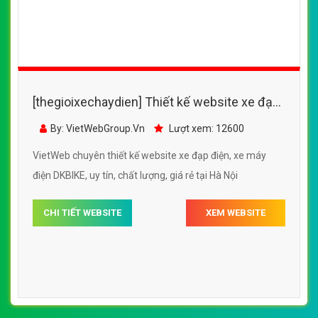
[thegioixechaydien] Thiết kế website xe đạp
điện, xe máy điện Suzika với nhiều kiểu dáng,