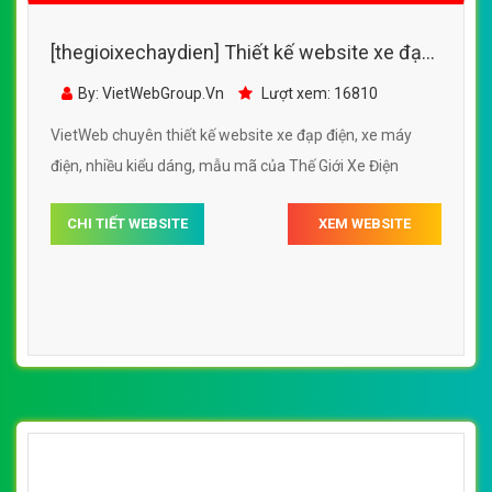
VietWeb gửi lời cảm ơn tới quý khách hàng đã luôn tin dùng
dịch vụ thiết kế website chuyên nghiệp suốt chặng đường >8
năm qua!
CÔNG TY THIẾT KẾ WEBSITE CHUYÊN NGHIỆP VIỆT
WEB
Số 202, Ngõ 364 Trung Liệt, Thái Hà, Đống Đa, Hà Nội
Số 36 Đa Kao, Điện Biên Phủ, Quận 1, TP. Hồ Chí Minh
0915 406 986
(024).6658.7378