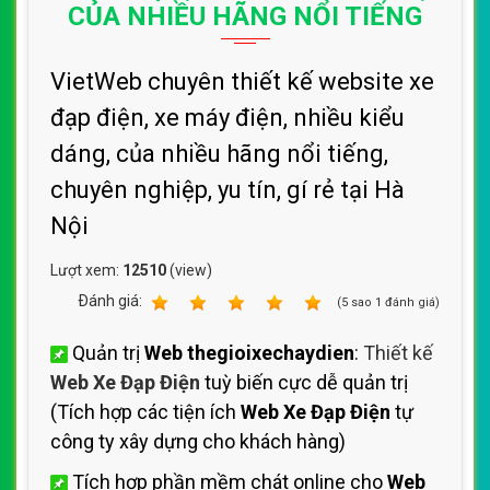
CỦA NHIỀU HÃNG NỔI TIẾNG
VietWeb chuyên thiết kế website xe
đạp điện, xe máy điện, nhiều kiểu
dáng, của nhiều hãng nổi tiếng,
chuyên nghiệp, yu tín, gí rẻ tại Hà
Nội
Lượt xem:
12510
(view)
Ðánh giá:
1
2
3
4
5
(
5
sao
1
đánh giá)
Quản trị
Web thegioixechaydien
:
Thiết kế
Web Xe Đạp Điện
tuỳ biến cực dễ quản trị
(Tích hợp các tiện ích
Web Xe Đạp Điện
tự
công ty xây dựng cho khách hàng)
Tích hợp phần mềm chát online cho
Web