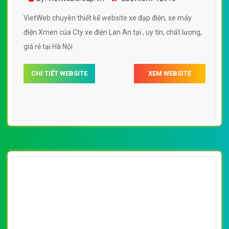
[thegioixechaydien] Thiết kế website xe đạp
điện, xe máy điện, nhiều kiểu dáng, mẫu mã
By: VietWebGroup.Vn
Lượt xem: 13310
của Cty Việt Thanh
VietWeb chuyên thiết kế website xe đạp điện, xe máy
điện, nhiều kiểu dáng, mẫu mã của Cty Việt Thanh,
chuyên nghiệp, uy tín, giá rẻ, chất lượng tại Hà Nội
CHI TIẾT WEBSITE
XEM WEBSITE