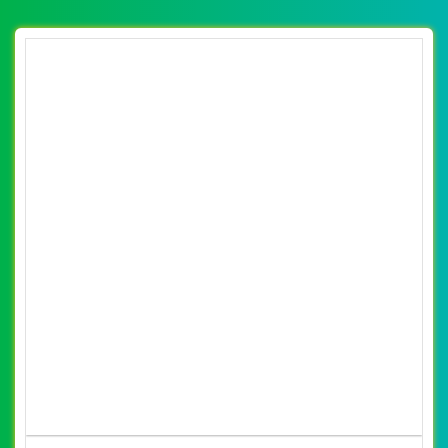
By: VietWebGroup.Vn
Lượt xem: 12910
Anh
VietWeb chuyên thiết kế website xe đạp điện, xe máy
điện Xmen của Cty xe điện Lan An tại , uy tín, chất lượng,
giá rẻ tại Hà Nội
CHI TIẾT WEBSITE
XEM WEBSITE