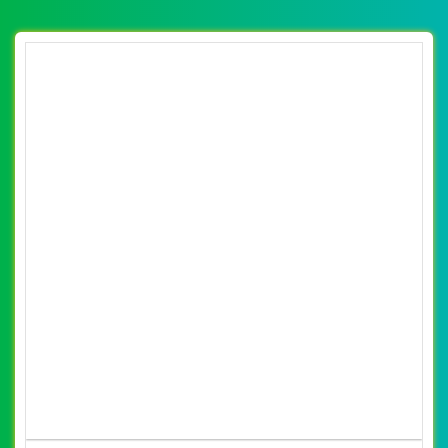
By: VietWebGroup.Vn
Lượt xem: 9700
mẫu mã bắt mắt
VietWeb chuyên thiết kế website xe đạp điện, xe máy
điện Suzika với nhiều kiểu dáng, mẫu mã bắt mắt tại Hà
Nội
CHI TIẾT WEBSITE
XEM WEBSITE