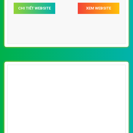
[thegioixechaydien] Thiết kế website xe đạp
điện, xe máy điện, nhiều kiểu dáng, của nhiều
By: VietWebGroup.Vn
Lượt xem: 12510
hãng nổi tiếng
VietWeb chuyên thiết kế website xe đạp điện, xe máy
điện, nhiều kiểu dáng, của nhiều hãng nổi tiếng, chuyên
nghiệp, yu tín, gí rẻ tại Hà Nội
CHI TIẾT WEBSITE
XEM WEBSITE