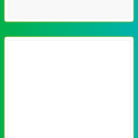
[thegioixechaydien] Thiết kế website xe đạp
điện, xe máy điện Xmen của Cty xe điện Yến
By: VietWebGroup.Vn
Lượt xem: 14040
Oanh
VietWeb chuyên thiết kế website xe đạp điện, xe máy
điện Xmen của Cty xe điện Yến Oanh, chuyên nghiệp, uy
tín, chất lượng, giá rẻ tại Hà Nội
CHI TIẾT WEBSITE
XEM WEBSITE