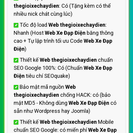
thegioixechaydien
: Có (Tặng kèm có thể
nhiều nick chát cùng lúc)
Tốc độ load
Web thegioixechaydien
:
Nhanh (Host
Web Xe Đạp Điện
băng thông
cao + Tự lập trình tối ưu Code
Web Xe Đạp
Điện
)
Thiết kế
Web thegioixechaydien
chuẩn
SEO Google 100%: Có (Chuẩn
Web Xe Đạp
Điện
tiêu chí SEOquake)
Bảo mật mã nguồn
Web
thegioixechaydien
chống HACK: có (bảo
mật MD5 - Không dùng
Web Xe Đạp Điện
có
sẵn như Wordpress hay Joomla)
Thiết kế
Web thegioixechaydien
Mobile
chuẩn SEO Google: có miến phí
Web Xe Đạp