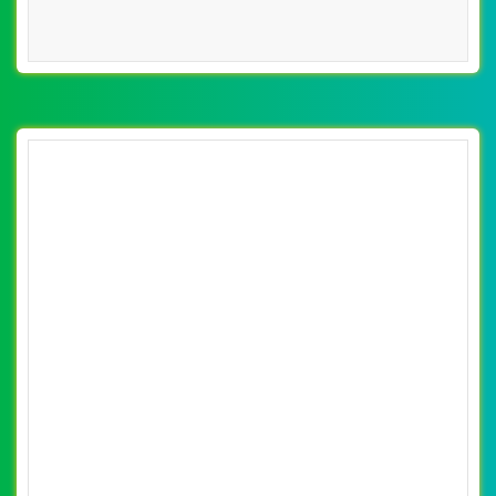
[thegioixechaydien] Thiết kế website xe đạp
điện, xe máy điện, nhiều kiểu dáng, mẫu mã
By: VietWebGroup.Vn
Lượt xem: 16810
của Thế Giới Xe Điện
VietWeb chuyên thiết kế website xe đạp điện, xe máy
điện, nhiều kiểu dáng, mẫu mã của Thế Giới Xe Điện
CHI TIẾT WEBSITE
XEM WEBSITE