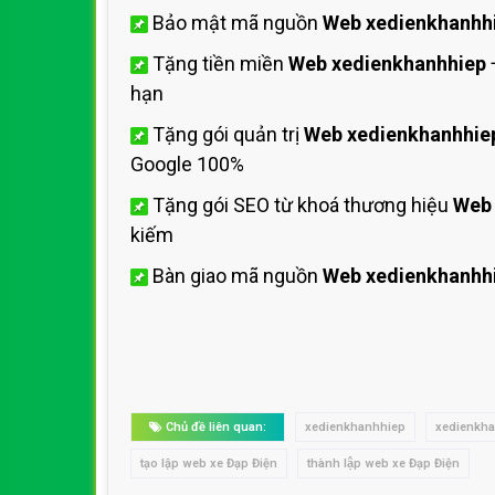
Bảo mật mã nguồn
Web xedienkhanhh
Tặng tiền miền
Web xedienkhanhhiep
hạn
Tặng gói quản trị
Web xedienkhanhhie
Google 100%
Tặng gói SEO từ khoá thương hiệu
Web 
kiếm
Bàn giao mã nguồn
Web xedienkhanhh
Chủ đề liên quan:
xedienkhanhhiep
xedienkh
tạo lập web xe Đạp Điện
thành lập web xe Đạp Điện