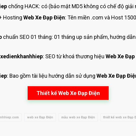
iep
chống HACK: có (bảo mật MD5 không có chế độ giải 
+ Hosting
Web Xe Đạp Điện
: Tên miền .com và Host 150
p
chuẩn SEO 01 tháng: 01 tháng up sản phẩm, hướng dẫn 
xedienkhanhhiep
: SEO từ khoá thương hiệu
Web Xe Đạp
iep
: Bao gồm tài liệu hướng dẫn sử dụng
Web Xe Đạp Điệ
Thiết kế Web Xe Đạp Điện
anhhiep.com
web xe Đạp Điện
mẫu web xe Đạp Điện
thiết kế web xe Đạp 