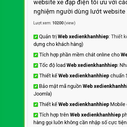
website xe đạp điện tối ưu với các
nghiệm người dùng lướt website
Lượt xem:
10200
(view)
Quản trị
Web xedienkhanhhiep
:
Thiết 
dựng cho khách hàng)
Tích hợp phần mềm chát online cho
We
Tốc độ load
Web xedienkhanhhiep
: N
Thiết kế
Web xedienkhanhhiep
chuẩn 
Bảo mật mã nguồn
Web xedienkhanhh
Joomla)
Thiết kế
Web xedienkhanhhiep
Mobile 
Tích hợp trên
Web xedienkhanhhiep
ph
hàng gọi luôn không cần nhập số cực tiện 