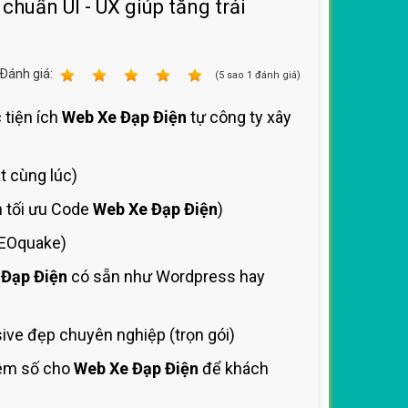
chuẩn UI - UX giúp tăng trải
Ðánh giá:
1
2
3
4
5
(
5
sao
1
đánh giá)
 tiện ích
Web Xe Đạp Điện
tự công ty xây
t cùng lúc)
h tối ưu Code
Web Xe Đạp Điện
)
SEOquake)
 Đạp Điện
có sẵn như Wordpress hay
ve đẹp chuyên nghiệp (trọn gói)
hêm số cho
Web Xe Đạp Điện
để khách