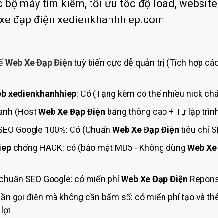
Bảng giá quảng cáo Google
 bộ máy tìm kiếm, tối ưu tốc độ load, website 
 xe đạp điện xedienkhanhhiep.com
Bảng giá quảng cáo Facebook
Bảng giá quảng cáo Banner
Bảng giá quản trị Website
kế
Web Xe Đạp Điện
tuỳ biến cực dễ quản trị (Tích hợp các
Bảng giá quản trị Fanpage Facebook
Bảng giá SEO Website
b xedienkhanhhiep
: Có (Tặng kèm có thể nhiều nick chá
hanh (Host
Web Xe Đạp Điện
băng thông cao + Tự lập trìn
SEO Google 100%: Có (Chuẩn
Web Xe Đạp Điện
tiêu chí 
iep
chống HACK: có (bảo mật MD5 - Không dùng
Web Xe
chuẩn SEO Google: có miến phí
Web Xe Đạp Điện
Reponsi
ần gọi điện mà không cần bấm số: có miến phí tạo và t
lợi