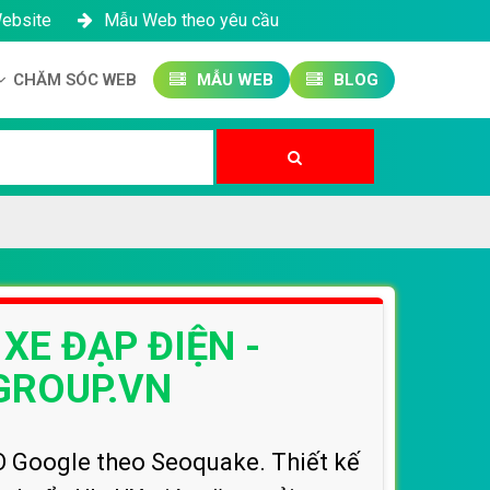
Website
Mẫu Web theo yêu cầu
CHĂM SÓC WEB
MẪU WEB
BLOG
Công ty SEO Website
Quản trị Website
Quản trị Fanpage
XE ĐẠP ĐIỆN -
GROUP.VN
O Google theo Seoquake. Thiết kế