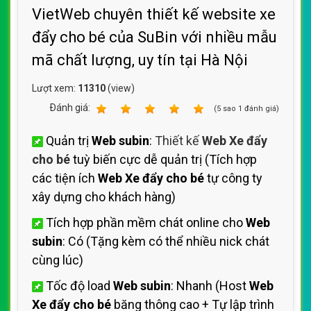
VietWeb chuyên thiết kế website xe
đẩy cho bé của SuBin với nhiều mẫu
mã chất lượng, uy tín tại Hà Nội
Lượt xem:
11310
(view)
Ðánh giá:
1
2
3
4
5
(
5
sao
1
đánh giá)
Quản trị
Web subin
:
Thiết kế
Web Xe đẩy
cho bé
tuỳ biến cực dễ quản trị (Tích hợp
các tiện ích
Web Xe đẩy cho bé
tự công ty
xây dựng cho khách hàng)
Tích hợp phần mềm chát online cho
Web
subin
: Có (Tặng kèm có thể nhiều nick chát
cùng lúc)
Tốc độ load
Web subin
: Nhanh (Host
Web
Xe đẩy cho bé
băng thông cao + Tự lập trình