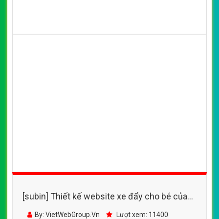
[subin] Thiết kế website xe đẩy cho bé của
Kids Praza đẹp SEO tốt
By: VietWebGroup.Vn
Lượt xem: 11400