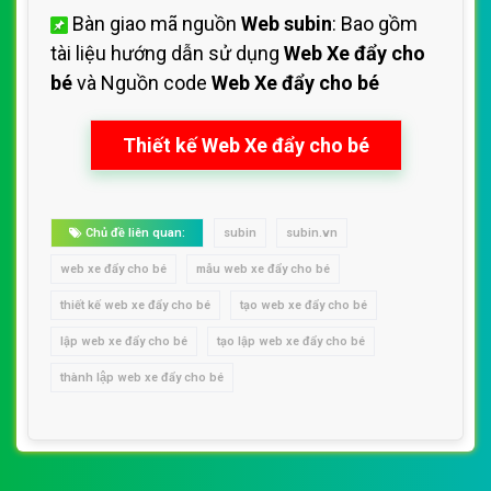
Bàn giao mã nguồn
Web subin
: Bao gồm
tài liệu hướng dẫn sử dụng
Web Xe đẩy cho
bé
và Nguồn code
Web Xe đẩy cho bé
Thiết kế Web Xe đẩy cho bé
Chủ đề liên quan:
subin
subin.vn
web xe đẩy cho bé
mẫu web xe đẩy cho bé
thiết kế web xe đẩy cho bé
tạo web xe đẩy cho bé
lập web xe đẩy cho bé
tạo lập web xe đẩy cho bé
thành lập web xe đẩy cho bé