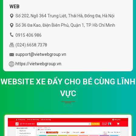
WEB
Số 202, Ngõ 364 Trung Liệt, Thái Hà, Đống Đa, Hà Nội
Số 36 Đa Kao, Điện Biên Phủ, Quận 1, TP. Hồ Chí Minh
0915 406 986
(024).6658.7378
support@vietwebgroup.vn
https://vietwebgroup.vn
WEBSITE XE ĐẨY CHO BÉ CÙNG LĨNH
VỰC