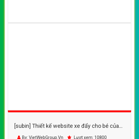
[subin] Thiết kế website xe đẩy cho bé của
Công ty cổ phần Con Cưng
By: VietWebGroup.Vn
Lượt xem: 10800