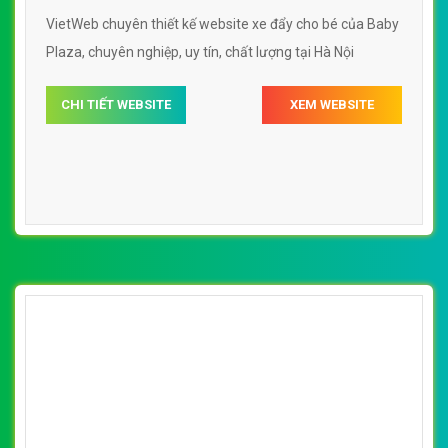
[xedaytreem] Thiết kế website xe đẩy cho bé
của Bee Shop đẹp SEO nhanh hiệu quả
By: VietWebGroup.Vn
Lượt xem: 14310