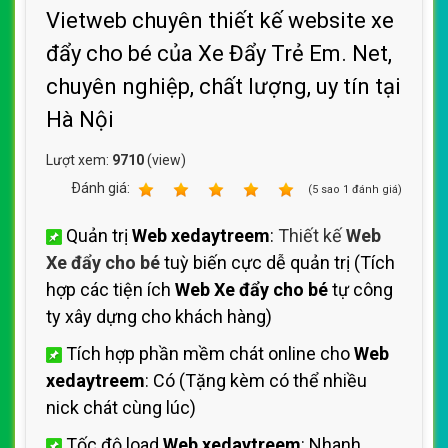
Vietweb chuyên thiết kế website xe
đẩy cho bé của Xe Đẩy Trẻ Em. Net,
chuyên nghiệp, chất lượng, uy tín tại
Hà Nội
Lượt xem:
9710
(view)
Ðánh giá:
1
2
3
4
5
(
5
sao
1
đánh giá)
Quản trị
Web xedaytreem
:
Thiết kế
Web
Xe đẩy cho bé
tuỳ biến cực dễ quản trị (Tích
hợp các tiện ích
Web Xe đẩy cho bé
tự công
ty xây dựng cho khách hàng)
Tích hợp phần mềm chát online cho
Web
xedaytreem
: Có (Tặng kèm có thể nhiều
nick chát cùng lúc)
Tốc độ load
Web xedaytreem
: Nhanh