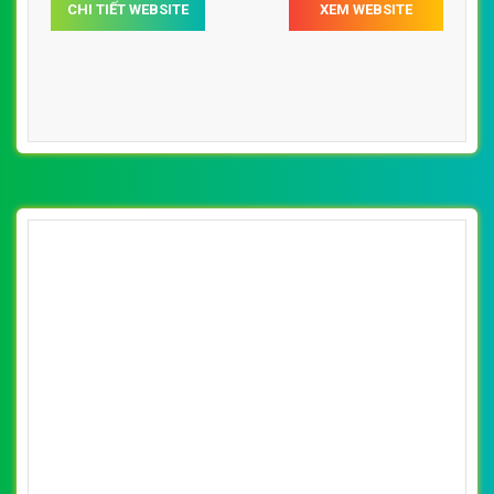
VietWeb gửi lời cảm ơn tới quý khách hàng đã luôn tin dùng
dịch vụ thiết kế website chuyên nghiệp suốt chặng đường >8
năm qua!
CÔNG TY THIẾT KẾ WEBSITE CHUYÊN NGHIỆP VIỆT
WEB
Số 202, Ngõ 364 Trung Liệt, Thái Hà, Đống Đa, Hà Nội
Số 36 Đa Kao, Điện Biên Phủ, Quận 1, TP. Hồ Chí Minh
0915 406 986
(024).6658.7378
support@vietwebgroup.vn