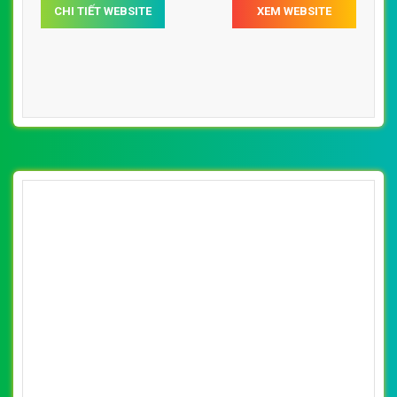
[xedaytreem] Thiết kế website xe đẩy cho bé
của Bibimart đẹp SEO nhanh hiệu quả
By: VietWebGroup.Vn
Lượt xem: 13710
VietWeb chuyên thiết kế website xe đẩy cho bé của
Bibimart với nhiều mẫu mã, chất lượng tại Hà Nội
CHI TIẾT WEBSITE
XEM WEBSITE