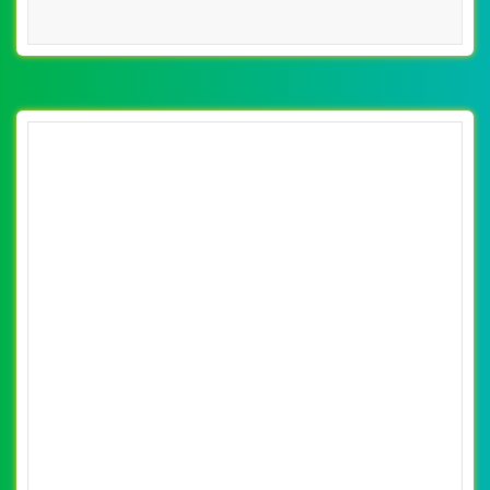
[xedaytreem] Thiết kế website xe đẩy cho bé
của Kids Praza đẹp SEO tốt
By: VietWebGroup.Vn
Lượt xem: 11400
VietWeb chuyên thiết kế website xe đẩy cho bé của Kids
Praza, uy tín, chất lượng, giá rẻ tại Hà Nội
CHI TIẾT WEBSITE
XEM WEBSITE