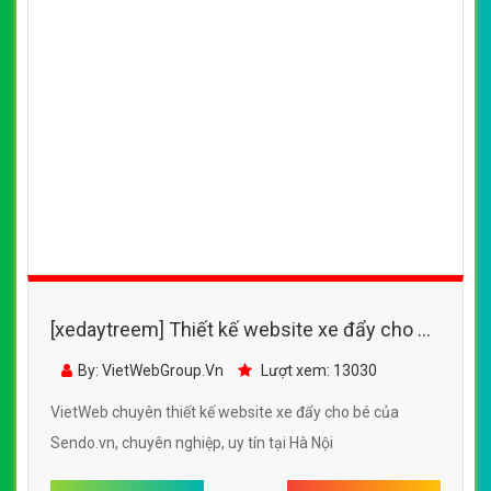
(*) Đây là mẫu website trên mạng tham khảo theo yêu cầu.