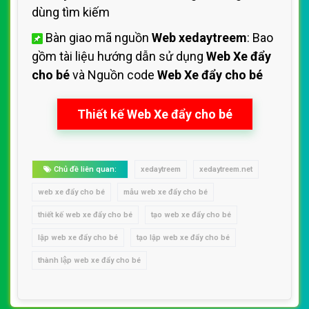
dùng tìm kiếm
Bàn giao mã nguồn
Web xedaytreem
: Bao
gồm tài liệu hướng dẫn sử dụng
Web Xe đẩy
cho bé
và Nguồn code
Web Xe đẩy cho bé
Thiết kế Web Xe đẩy cho bé
Chủ đề liên quan:
xedaytreem
xedaytreem.net
web xe đẩy cho bé
mẫu web xe đẩy cho bé
thiết kế web xe đẩy cho bé
tạo web xe đẩy cho bé
lập web xe đẩy cho bé
tạo lập web xe đẩy cho bé
thành lập web xe đẩy cho bé