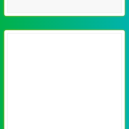
[xedaytreem] Thiết kế website xe đẩy cho bé
của Công ty cổ phần Con Cưng
By: VietWebGroup.Vn
Lượt xem: 10600
VietWeb chuyên thiết kế website xe đẩy cho bé của Công
ty cổ phần Con Cưng, chuyên nghiệp, uy tín, giá rẻ tại Hà
Nội
CHI TIẾT WEBSITE
XEM WEBSITE