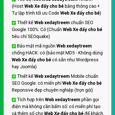
(Host
Web Xe đẩy cho bé
băng thông cao +
Tự lập trình tối ưu Code
Web Xe đẩy cho bé
)
Thiết kế
Web xedaytreem
chuẩn SEO
Google 100%: Có (Chuẩn
Web Xe đẩy cho bé
tiêu chí SEOquake)
Bảo mật mã nguồn
Web xedaytreem
chống HACK: có (bảo mật MD5 - Không dùng
Web Xe đẩy cho bé
có sẵn như Wordpress
hay Joomla)
Thiết kế
Web xedaytreem
Mobile chuẩn
SEO Google: có miến phí
Web Xe đẩy cho bé
Reponsive đẹp chuyên nghiệp (trọn gói)
Tích hợp trên
Web xedaytreem
phần gọi
điện mà không cần bấm số: có miến phí tạo
và thêm số cho
Web Xe đẩy cho bé
để khách