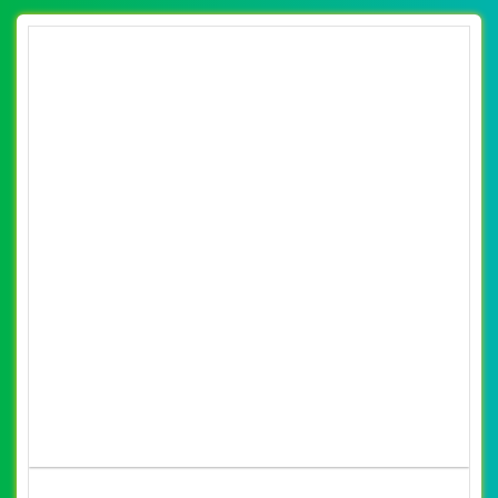
[xedaytreem] Thiết kế website xe đẩy cho bé
của Shop trẻ thơ
By: VietWebGroup.Vn
Lượt xem: 11700
VietWeb chuyên thiết kế website xe đẩy cho bé của Shop
trẻ thơ, chuyên nghiệp, uy tín tại Hà Nội
CHI TIẾT WEBSITE
XEM WEBSITE