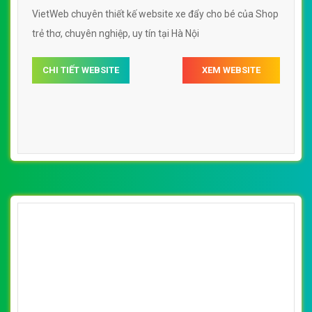
[xedaytreem] Thiết kế website xe đẩy cho bé
của Bibomart.com.vn
By: VietWebGroup.Vn
Lượt xem: 12100