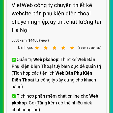
VietWeb công ty chuyên thiết kế
website bán phụ kiện điện thoại
chuyên nghiệp, uy tín, chất lượng tại
Hà Nội
Lượt xem:
14400
(view)
Ðánh giá:
1
2
3
4
5
(
5
sao
1
đánh giá)
Quản trị
Web pkshop
:
Thiết kế
Web Bán
Phụ Kiện Điện Thoại
tuỳ biến cực dễ quản trị
(Tích hợp các tiện ích
Web Bán Phụ Kiện
Điện Thoại
tự công ty xây dựng cho khách
hàng)
Tích hợp phần mềm chát online cho
Web
pkshop
: Có (Tặng kèm có thể nhiều nick
chát cùng lúc)