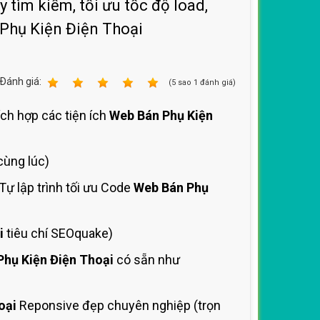
tìm kiếm, tối ưu tốc độ load,
 Phụ Kiện Điện Thoại
Ðánh giá:
1
2
3
4
5
(
5
sao
1
đánh giá)
ích hợp các tiện ích
Web Bán Phụ Kiện
cùng lúc)
ự lập trình tối ưu Code
Web Bán Phụ
i
tiêu chí SEOquake)
Phụ Kiện Điện Thoại
có sẵn như
oại
Reponsive đẹp chuyên nghiệp (trọn