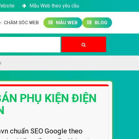
Website
Mẫu Web theo yêu cầu
CHĂM SÓC WEB
MẪU WEB
BLOG
Công ty SEO Website
Quản trị Website
Quản trị Fanpage
n
BÁN PHỤ KIỆN ĐIỆN
N
envn chuẩn SEO Google theo