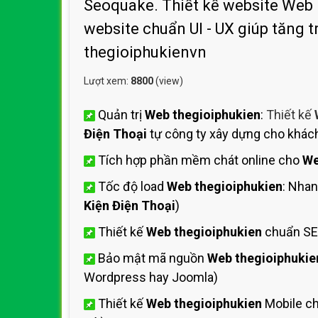
Seoquake. Thiết kế website Web B
website chuẩn UI - UX giúp tăng 
thegioiphukienvn
Lượt xem:
8800
(view)
Quản trị
Web thegioiphukien
:
Thiết kế
Điện Thoại
tự công ty xây dựng cho khác
Tích hợp phần mềm chát online cho
We
Tốc độ load
Web thegioiphukien
: Nha
Kiện Điện Thoại
)
Thiết kế
Web thegioiphukien
chuẩn SE
Bảo mật mã nguồn
Web thegioiphukie
Wordpress hay Joomla)
Thiết kế
Web thegioiphukien
Mobile ch