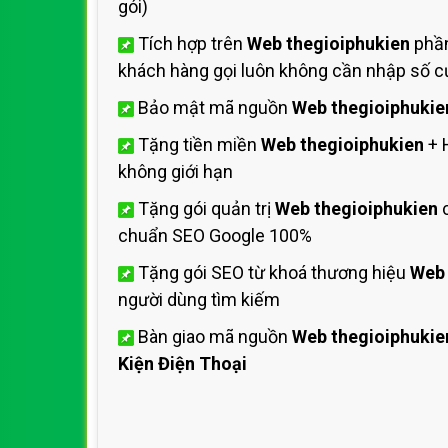
gói)
Tích hợp trên
Web thegioiphukien
phần
khách hàng gọi luôn không cần nhập số cự
Bảo mật mã nguồn
Web thegioiphukie
Tặng tiền miền
Web thegioiphukien
+ 
không giới hạn
Tặng gói quản trị
Web thegioiphukien
c
chuẩn SEO Google 100%
Tặng gói SEO từ khoá thương hiệu
Web 
người dùng tìm kiếm
Bàn giao mã nguồn
Web thegioiphukie
Kiện Điện Thoại