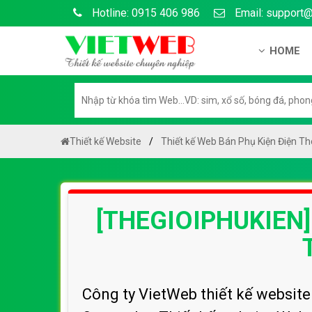
Hotline: 0915 406 986
Email: support
HOME
Giới thiệu
Hồ sơ nă
Hướng dẫ
Thiết kế Website
Thiết kế Web Bán Phụ Kiện Điện Th
Tuyển dụ
Chính sá
[THEGIOIPHUKIEN]
Chính sác
Liên hệ c
Chính sác
Công ty VietWeb thiết kế websit