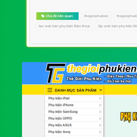
Chủ đề liên quan:
thegioiphukien
thegioiphuk
tạo web bán phụ kiện Điện thoại
lập web bán phụ kiện Đi