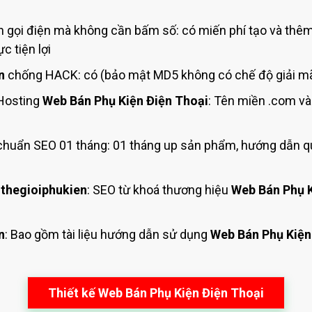
 gọi điện mà không cần bấm số: có miến phí tạo và thê
c tiện lợi
n
chống HACK: có (bảo mật MD5 không có chế độ giải mã
Hosting
Web Bán Phụ Kiện Điện Thoại
: Tên miền .com v
huẩn SEO 01 tháng: 01 tháng up sản phẩm, hướng dẫn q
thegioiphukien
: SEO từ khoá thương hiệu
Web Bán Phụ K
n
: Bao gồm tài liệu hướng dẫn sử dụng
Web Bán Phụ Kiện
Thiết kế Web Bán Phụ Kiện Điện Thoại