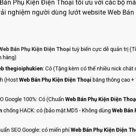
Bảng giá quảng cáo Google
án Phụ Kiện Điện Thoại tối ưu với các bộ máy 
trải nghiệm người dùng lướt website Web Bán
Bảng giá quảng cáo Facebook
Bảng giá quảng cáo Banner
Bảng giá quản trị Website
Bảng giá quản trị Fanpage Facebook
Web Bán Phụ Kiện Điện Thoại
tuỳ biến cực dễ quản trị (T
Bảng giá SEO Website
h hàng)
b thegioiphukien
: Có (Tặng kèm có thể nhiều nick chát 
nh (Host
Web Bán Phụ Kiện Điện Thoại
băng thông cao + T
O Google 100%: Có (Chuẩn
Web Bán Phụ Kiện Điện Thoạ
n
chống HACK: có (bảo mật MD5 - Không dùng
Web Bán 
uẩn SEO Google: có miến phí
Web Bán Phụ Kiện Điện Th