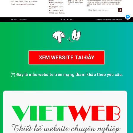
(*) Đây là mẫu website trên mạng tham khảo theo yêu cầu.