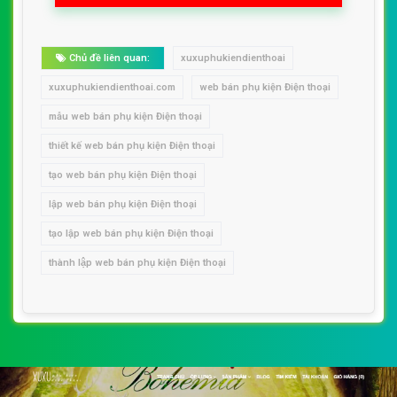
Chủ đề liên quan:
xuxuphukiendienthoai
xuxuphukiendienthoai.com
web bán phụ kiện Điện thoại
mẫu web bán phụ kiện Điện thoại
thiết kế web bán phụ kiện Điện thoại
tạo web bán phụ kiện Điện thoại
lập web bán phụ kiện Điện thoại
tạo lập web bán phụ kiện Điện thoại
thành lập web bán phụ kiện Điện thoại