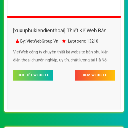
[xuxuphukiendienthoai] Thiết Kế Web Bán
Phụ Kiện Điện Thoại MAO đẹp SEO nhanh
By: VietWebGroup.Vn
Lượt xem: 13210
hiệu quả
VietWeb công ty chuyên thiết kế website bán phụ kiện
điện thoại chuyên nghiệp, uy tín, chất lượng tại Hà Nội
CHI TIẾT WEBSITE
XEM WEBSITE