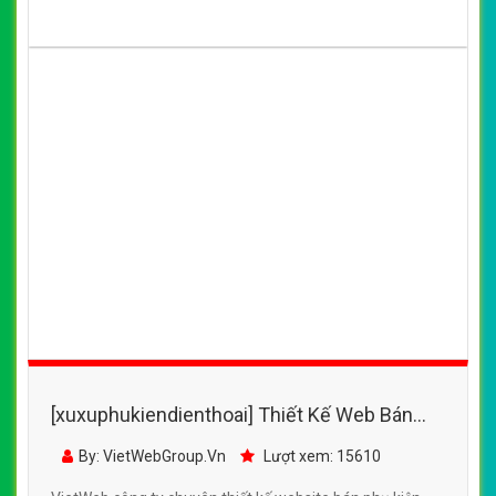
[xuxuphukiendienthoai] Thiết Kế Web Bán
Phụ Kiện Điện Thoại Hoàng Phát 360
By: VietWebGroup.Vn
Lượt xem: 15610