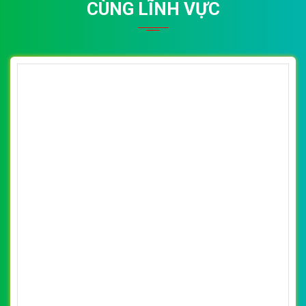
CÙNG LĨNH VỰC