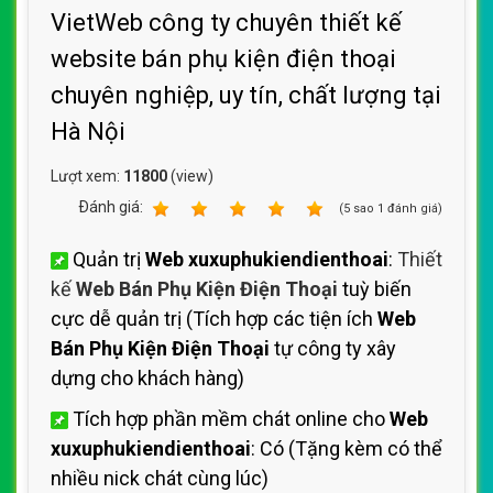
VietWeb công ty chuyên thiết kế
website bán phụ kiện điện thoại
chuyên nghiệp, uy tín, chất lượng tại
Hà Nội
Lượt xem:
11800
(view)
Ðánh giá:
1
2
3
4
5
(
5
sao
1
đánh giá)
Quản trị
Web xuxuphukiendienthoai
:
Thiết
kế
Web Bán Phụ Kiện Điện Thoại
tuỳ biến
cực dễ quản trị (Tích hợp các tiện ích
Web
Bán Phụ Kiện Điện Thoại
tự công ty xây
dựng cho khách hàng)
Tích hợp phần mềm chát online cho
Web
xuxuphukiendienthoai
: Có (Tặng kèm có thể
nhiều nick chát cùng lúc)