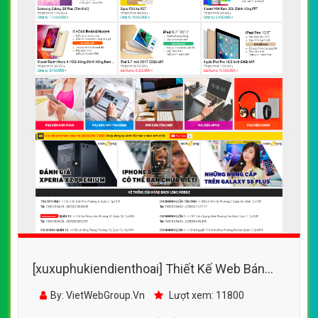
[xuxuphukiendienthoai] Thiết Kế Web Bán
Phụ Kiện Điện Thoại Bạch Long
By: VietWebGroup.Vn
Lượt xem: 11800