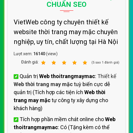
CHUẨN SEO
VietWeb công ty chuyên thiết kế
website thời trang may mặc chuyên
nghiệp, uy tín, chất lượng tại Hà Nội
Lượt xem:
16140
(view)
Ðánh giá:
1
2
3
4
5
(
5
sao
1
đánh giá)
Quản trị
Web thoitrangmaymac
:
Thiết kế
Web thời trang may mặc
tuỳ biến cực dễ
quản trị (Tích hợp các tiện ích
Web thời
trang may mặc
tự công ty xây dựng cho
khách hàng)
Tích hợp phần mềm chát online cho
Web
thoitrangmaymac
: Có (Tặng kèm có thể