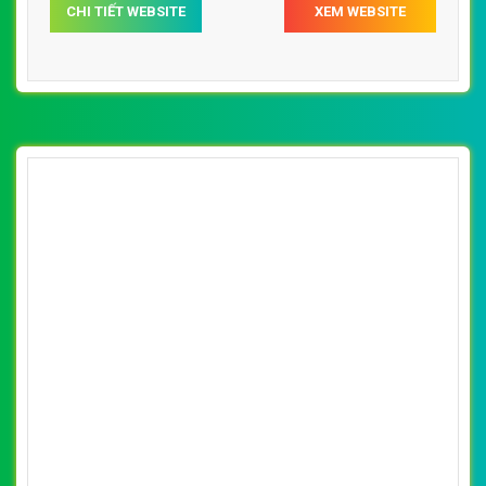
[thoitrangmaymac] Thiết kế website thời
trang, quần áo Elle đẹp SEO nhanh hiệu quả
By: VietWebGroup.Vn
Lượt xem: 34230
VietWeb chuyên thiết kế website thời trang Elle với
những sản phẩm độc đáo. Thiết kế web chuyên nghiệp,
uy tín, đạt chuẩn SEO Google theo SEOquake tại
VietWeb, tối ưu tốc độ load website giúp tăng trải nghiệm
người dùng khi duyệt website.
CHI TIẾT WEBSITE
XEM WEBSITE