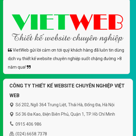
(*) Đây là mẫu website trên mạng tham khảo theo yêu cầu.