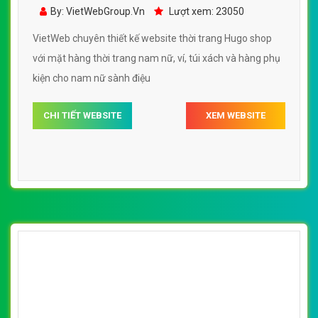
[thoitrangmaymac] Thiết kế website thời
trang may mặc, so mi nam, áo khoác nam
By: VietWebGroup.Vn
Lượt xem: 23050
Hugo shop
VietWeb chuyên thiết kế website thời trang Hugo shop