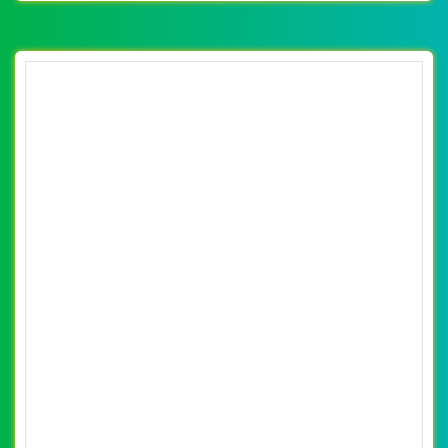
[thoitrangmaymac] Thiết kế website bộ đồ
bơi, quần áo bơi Kindled
By: VietWebGroup.Vn
Lượt xem: 13920
Thiết kế website bộ đồ bơi, quần áo bơi Kindled. Thiết kế
web chuyên nghiệp, uy tín, đạt chuẩn SEO Google theo
SEOquake tại VietWeb, tối ưu tốc độ load website giúp
tăng trải nghiệm người dùng khi duyệt website.
CHI TIẾT WEBSITE
XEM WEBSITE