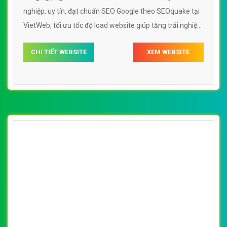
[thoitrangmaymac] Thiết kế website quần áo
trẻ em, quần áo em bé TINIBOO
By: VietWebGroup.Vn
Lượt xem: 24830
VietWeb chuyên thiết kế website TINIBOO với những mặt
hàng ngộ nghĩnh cho các bé. Thiết kế web chuyên
nghiệp, uy tín, đạt chuẩn SEO Google theo SEOquake tại
VietWeb, tối ưu tốc độ load website giúp tăng trải nghiệm