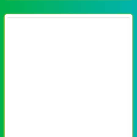
[thoitrangmaymac] Thiết kế website thời
trang đồ bơi, đồ tắm, bộ đồ bơi Hương Điệp
By: VietWebGroup.Vn
Lượt xem: 29850
VietWeb chuyên thiết kế website thời trang đồ bơi Hương
Điệp với những sản phẩm chất lượng
CHI TIẾT WEBSITE
XEM WEBSITE