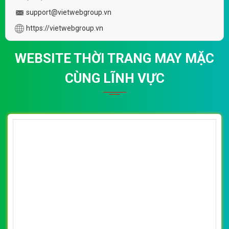
VietWeb gửi lời cảm ơn tới quý khách hàng đã luôn tin dùng
dịch vụ thiết kế website chuyên nghiệp suốt chặng đường >8
năm qua!
CÔNG TY THIẾT KẾ WEBSITE CHUYÊN NGHIỆP VIỆT
WEB
Số 202, Ngõ 364 Trung Liệt, Thái Hà, Đống Đa, Hà Nội
Số 36 Đa Kao, Điện Biên Phủ, Quận 1, TP. Hồ Chí Minh
0915 406 986
(024).6658.7378
support@vietwebgroup.vn
https://vietwebgroup.vn