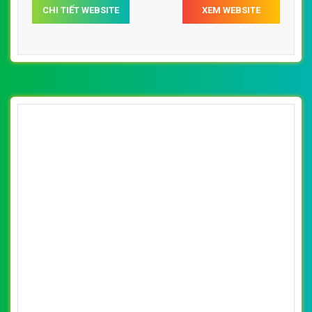
[thoitrangmaymac] Thiết kế website áo thể
thao nam, đồ thể thao nam 388 sport
By: VietWebGroup.Vn
Lượt xem: 30810
VietWeb chuyên thiết kế website 388 sport với những
mẫu đồ thể thao chất lượng. Thiết kế web chuyên nghiệp,
uy tín, đạt chuẩn SEO Google theo SEOquake tại
VietWeb, tối ưu tốc độ load website giúp tăng trải nghiệm
người dùng khi duyệt website.
CHI TIẾT WEBSITE
XEM WEBSITE