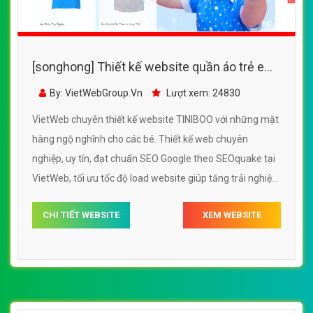
[songhong] Thiết kế website quần áo trẻ em,
quần áo em bé TINIBOO
By: VietWebGroup.Vn
Lượt xem: 24830
VietWeb chuyên thiết kế website TINIBOO với những mặt
hàng ngộ nghĩnh cho các bé. Thiết kế web chuyên
nghiệp, uy tín, đạt chuẩn SEO Google theo SEOquake tại
VietWeb, tối ưu tốc độ load website giúp tăng trải nghiệm
người dùng khi duyệt website.
CHI TIẾT WEBSITE
XEM WEBSITE