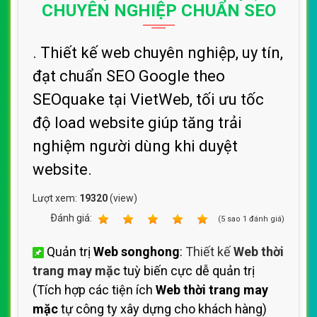
CHUYÊN NGHIỆP CHUẨN SEO
. Thiết kế web chuyên nghiệp, uy tín,
đạt chuẩn SEO Google theo
SEOquake tại VietWeb, tối ưu tốc
độ load website giúp tăng trải
nghiệm người dùng khi duyệt
website.
Lượt xem:
19320
(view)
Ðánh giá:
1
2
3
4
5
(
5
sao
1
đánh giá)
Quản trị
Web songhong
:
Thiết kế
Web thời
trang may mặc
tuỳ biến cực dễ quản trị
(Tích hợp các tiện ích
Web thời trang may
mặc
tự công ty xây dựng cho khách hàng)