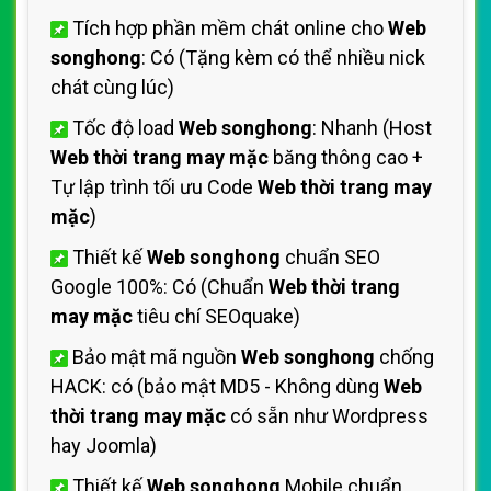
Tích hợp phần mềm chát online cho
Web
songhong
: Có (Tặng kèm có thể nhiều nick
chát cùng lúc)
Tốc độ load
Web songhong
: Nhanh (Host
Web thời trang may mặc
băng thông cao +
Tự lập trình tối ưu Code
Web thời trang may
mặc
)
Thiết kế
Web songhong
chuẩn SEO
Google 100%: Có (Chuẩn
Web thời trang
may mặc
tiêu chí SEOquake)
Bảo mật mã nguồn
Web songhong
chống
HACK: có (bảo mật MD5 - Không dùng
Web
thời trang may mặc
có sẵn như Wordpress
hay Joomla)
Thiết kế
Web songhong
Mobile chuẩn