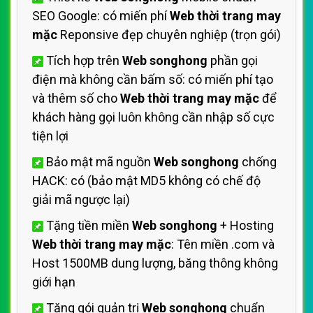
SEO Google: có miến phí
Web thời trang may
mặc
Reponsive đẹp chuyên nghiệp (trọn gói)
Tích hợp trên
Web songhong
phần gọi
điện mà không cần bấm số: có miến phí tạo
và thêm số cho
Web thời trang may mặc
để
khách hàng gọi luôn không cần nhập số cực
tiện lợi
Bảo mật mã nguồn
Web songhong
chống
HACK: có (bảo mật MD5 không có chế độ
giải mã ngược lại)
Tặng tiền miền
Web songhong
+ Hosting
Web thời trang may mặc
: Tên miền .com và
Host 1500MB dung lượng, băng thông không
giới hạn
Tặng gói quản trị
Web songhong
chuẩn