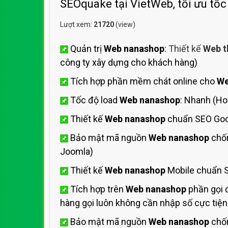
SEOquake tại VietWeb, tối ưu tốc
Lượt xem:
21720
(view)
Quản trị
Web nanashop
:
Thiết kế
Web t
công ty xây dựng cho khách hàng)
Tích hợp phần mềm chát online cho
We
Tốc độ load
Web nanashop
: Nhanh (H
Thiết kế
Web nanashop
chuẩn SEO Goo
Bảo mật mã nguồn
Web nanashop
chốn
Joomla)
Thiết kế
Web nanashop
Mobile chuẩn S
Tích hợp trên
Web nanashop
phần gọi 
hàng gọi luôn không cần nhập số cực tiện 
Bảo mật mã nguồn
Web nanashop
chốn