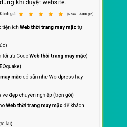
 dùng khi duyệt website.
Ðánh giá:
1
2
3
4
5
(
5
sao
1
đánh giá)
 tiện ích
Web thời trang may mặc
tự
lúc)
h tối ưu Code
Web thời trang may mặc
)
SEOquake)
g may mặc
có sẵn như Wordpress hay
ve đẹp chuyên nghiệp (trọn gói)
cho
Web thời trang may mặc
để khách
c lại)