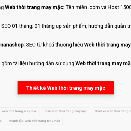
ng
Web thời trang may mặc
: Tên miền .com và Host 150
SEO 01 tháng: 01 tháng up sản phẩm, hướng dẫn quản tr
 nanashop
: SEO từ khoá thương hiệu
Web thời trang ma
o gồm tài liệu hướng dẫn sử dụng
Web thời trang may mặ
Thiết kế Web thời trang may mặc
web thời trang may mặc
mẫu web thời trang may mặc
thiết kế web thời trang
c
thành lập web thời trang may mặc