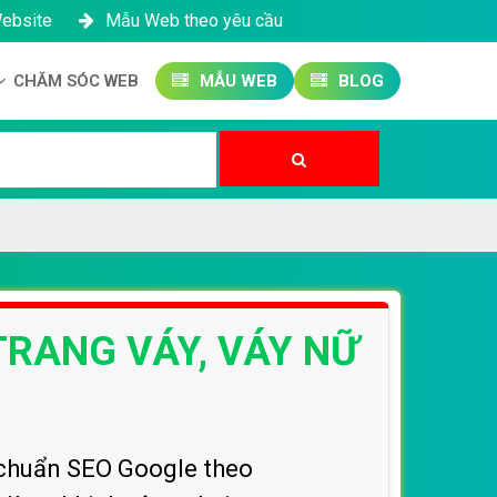
Website
Mẫu Web theo yêu cầu
CHĂM SÓC WEB
MẪU WEB
BLOG
Công ty SEO Website
Quản trị Website
Quản trị Fanpage
TRANG VÁY, VÁY NỮ
t chuẩn SEO Google theo