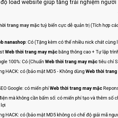
Bảng giá quảng cáo Google
 độ load website giúp tăng trải nghiệm người
Bảng giá quảng cáo Facebook
Bảng giá quảng cáo Banner
hời trang may mặc
tuỳ biến cực dễ quản trị (Tích hợp các
Bảng giá quản trị Website
Bảng giá quản trị Fanpage Facebook
b nanashop
: Có (Tặng kèm có thể nhiều nick chát cùng 
Bảng giá SEO Website
ost
Web thời trang may mặc
băng thông cao + Tự lập trìn
gle 100%: Có (Chuẩn
Web thời trang may mặc
tiêu chí 
g HACK: có (bảo mật MD5 - Không dùng
Web thời tran
EO Google: có miến phí
Web thời trang may mặc
Reponsi
điện mà không cần bấm số: có miến phí tạo và thêm số 
lợi
g HACK: có (bảo mật MD5 không có chế độ giải mã ngượ