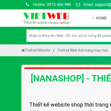
Hotline: 0915 406 986
Email: support
HOME
Giới thiệu
Hồ sơ nă
Hướng dẫ
Thiết kế Website
Thiết kế Web thời trang may mặc
Tuyển dụ
Chính sá
[NANASHOP] - THI
Chính sác
Liên hệ c
Chính sác
Thiết kế website shop thời trang