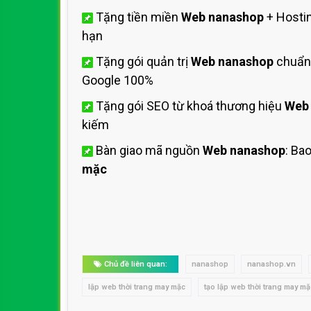
Tặng tiền miền
Web nanashop
+ Hosti
hạn
Tặng gói quản trị
Web nanashop
chuẩn 
Google 100%
Tặng gói SEO từ khoá thương hiệu
Web
kiếm
Bàn giao mã nguồn
Web nanashop
: Ba
mặc
Chủ đề liên quan:
nanashop
nanashop.vn
lập web thời trang may mặc
tạo lập web thời trang may mặ