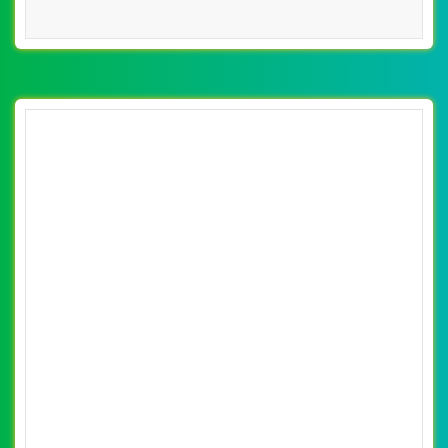
[pega] Thiết Kế Web Xe Điện Việt Nam đẹp,
chuyên nghiệp chuẩn SEO
By: VietWebGroup.Vn
Lượt xem: 10900
VietWeb công ty chuyên thiết kế website xe điện chuyên
nghiệp, uy tín, chất lượng tại Hà Nội
CHI TIẾT WEBSITE
XEM WEBSITE