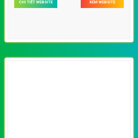
[pega] Thiết Kế Web Xe Điện Yến Oanh đẹp,
chuyên nghiệp chuẩn SEO
By: VietWebGroup.Vn
Lượt xem: 12000
VietWeb công ty chuyên thiết kế website xe điện chuyên
nghiệp, uy tín, chất lượng tại Hà Nội