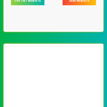
[pega] Thiết Kế Web Xe Điện Uy Tín đẹp,
chuyên nghiệp chuẩn SEO
By: VietWebGroup.Vn
Lượt xem: 16210
VietWeb công ty chuyên thiết kế website xe điện chuyên
nghiệp, uy tín, chất lượng tại Hà Nội