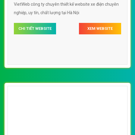
[pega] Thiết Kế Web Xe Điện Thế Giới Xe
Điện đẹp SEO nhanh hiệu quả
By: VietWebGroup.Vn
Lượt xem: 10700