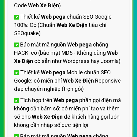
Code
Web Xe Điện
)
Thiết kế
Web pega
chuẩn SEO Google
100%: Có (Chuẩn
Web Xe Điện
tiêu chí
SEOquake)
Bảo mật mã nguồn
Web pega
chống
HACK: có (bảo mật MD5 - Không dùng
Web
Xe Điện
có sẵn như Wordpress hay Joomla)
Thiết kế
Web pega
Mobile chuẩn SEO
Google: có miến phí
Web Xe Điện
Reponsive
đẹp chuyên nghiệp (trọn gói)
Tích hợp trên
Web pega
phần gọi điện mà
không cần bấm số: có miến phí tạo và thêm
số cho
Web Xe Điện
để khách hàng gọi luôn
không cần nhập số cực tiện lợi
Bảo mật mã nguồn
Web pega
chống