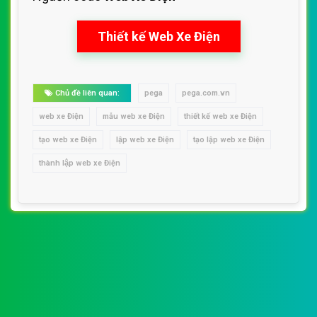
Thiết kế Web Xe Điện
Chủ đề liên quan:
pega
pega.com.vn
web xe Điện
mẫu web xe Điện
thiết kế web xe Điện
tạo web xe Điện
lập web xe Điện
tạo lập web xe Điện
thành lập web xe Điện