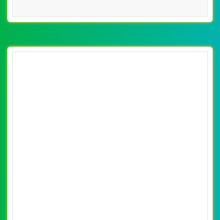
[pega] Thiết Kế Web Xe Điện Bảo Nam đẹp,
chuyên nghiệp chuẩn SEO
By: VietWebGroup.Vn
Lượt xem: 15200
VietWeb công ty chuyên thiết kế website xe điện chuyên
nghiệp, uy tín, chất lượng tại Hà Nội
CHI TIẾT WEBSITE
XEM WEBSITE