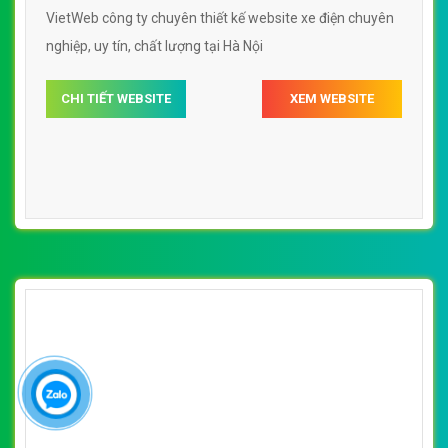
[pega] Thiết Kế Web Xe Điện Chính Hãng
đẹp, chuyên nghiệp chuẩn SEO
By: VietWebGroup.Vn
Lượt xem: 15500