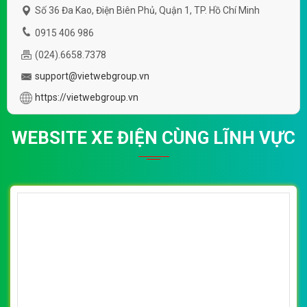
(*) Đây là mẫu website trên mạng tham khảo theo yêu cầu.
VietWeb gửi lời cảm ơn tới quý khách hàng đã luôn tin dùng
dịch vụ thiết kế website chuyên nghiệp suốt chặng đường >8
năm qua!
CÔNG TY THIẾT KẾ WEBSITE CHUYÊN NGHIỆP VIỆT
WEB
Số 202, Ngõ 364 Trung Liệt, Thái Hà, Đống Đa, Hà Nội