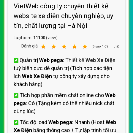
VietWeb công ty chuyên thiết kế
website xe điện chuyên nghiệp, uy
tín, chất lượng tại Hà Nội
Lượt xem:
11100
(view)
Ðánh giá:
1
2
3
4
5
(
5
sao
1
đánh giá)
Quản trị
Web pega
:
Thiết kế
Web Xe Điện
tuỳ biến cực dễ quản trị (Tích hợp các tiện
ích
Web Xe Điện
tự công ty xây dựng cho
khách hàng)
Tích hợp phần mềm chát online cho
Web
pega
: Có (Tặng kèm có thể nhiều nick chát
cùng lúc)
Tốc độ load
Web pega
: Nhanh (Host
Web
Xe Điện
băng thông cao + Tự lập trình tối ưu