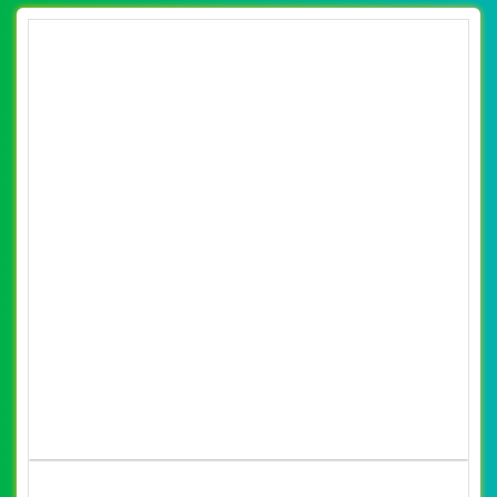
[pega] Thiết Kế Web Xe Điện Lan Anh đẹp,
chuyên nghiệp chuẩn SEO
By: VietWebGroup.Vn
Lượt xem: 17400
VietWeb công ty chuyên thiết kế website xe điện chuyên
nghiệp, uy tín, chất lượng tại Hà Nội
CHI TIẾT WEBSITE
XEM WEBSITE