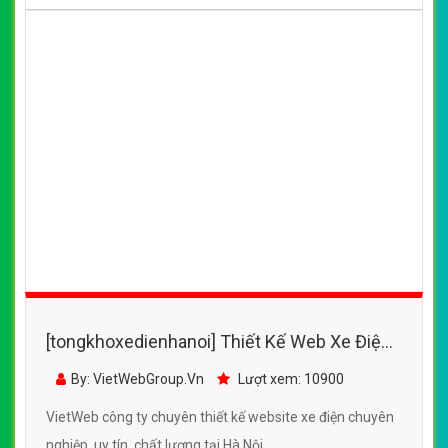
[tongkhoxedienhanoi] Thiết Kế Web Xe Điện
Việt Nam đẹp, chuyên nghiệp chuẩn SEO
By: VietWebGroup.Vn
Lượt xem: 10900
VietWeb công ty chuyên thiết kế website xe điện chuyên
nghiệp, uy tín, chất lượng tại Hà Nội