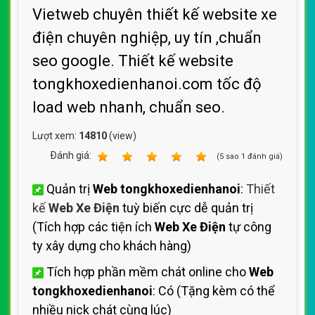
Vietweb chuyên thiết kế website xe
điện chuyên nghiệp, uy tín ,chuẩn
seo google. Thiết kế website
tongkhoxedienhanoi.com tốc độ
load web nhanh, chuẩn seo.
Lượt xem:
14810
(view)
Ðánh giá:
1
2
3
4
5
(
5
sao
1
đánh giá)
Quản trị
Web tongkhoxedienhanoi
:
Thiết
kế
Web Xe Điện
tuỳ biến cực dễ quản trị
(Tích hợp các tiện ích
Web Xe Điện
tự công
ty xây dựng cho khách hàng)
Tích hợp phần mềm chát online cho
Web
tongkhoxedienhanoi
: Có (Tặng kèm có thể
nhiều nick chát cùng lúc)