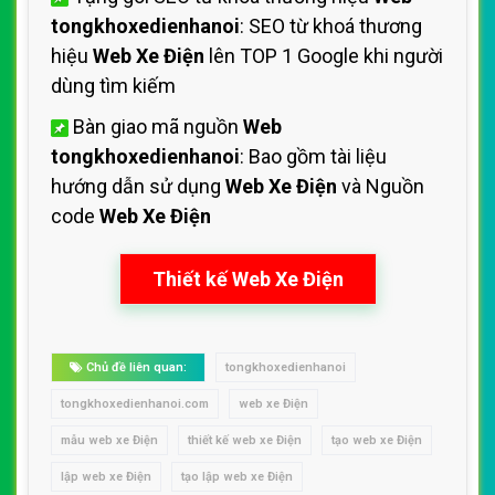
tongkhoxedienhanoi
: SEO từ khoá thương
hiệu
Web Xe Điện
lên TOP 1 Google khi người
dùng tìm kiếm
Bàn giao mã nguồn
Web
tongkhoxedienhanoi
: Bao gồm tài liệu
hướng dẫn sử dụng
Web Xe Điện
và Nguồn
code
Web Xe Điện
Thiết kế Web Xe Điện
Chủ đề liên quan:
tongkhoxedienhanoi
tongkhoxedienhanoi.com
web xe Điện
mẫu web xe Điện
thiết kế web xe Điện
tạo web xe Điện
lập web xe Điện
tạo lập web xe Điện