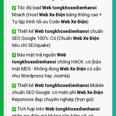
Tốc độ load
Web tongkhoxedienhanoi
:
Nhanh (Host
Web Xe Điện
băng thông cao +
Tự lập trình tối ưu Code
Web Xe Điện
)
Thiết kế
Web tongkhoxedienhanoi
chuẩn
SEO Google 100%: Có (Chuẩn
Web Xe Điện
tiêu chí SEOquake)
Bảo mật mã nguồn
Web
tongkhoxedienhanoi
chống HACK: có (bảo
mật MD5 - Không dùng
Web Xe Điện
có sẵn
như Wordpress hay Joomla)
Thiết kế
Web tongkhoxedienhanoi
Mobile
chuẩn SEO Google: có miến phí
Web Xe Điện
Reponsive đẹp chuyên nghiệp (trọn gói)
Tích hợp trên
Web tongkhoxedienhanoi
phần gọi điện mà không cần bấm số: có