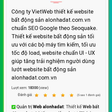
Công ty VietWeb thiết kế website
bất động sản alonhadat.com.vn
chuẩn SEO Google theo Seoquake.
Thiết kế website bất động sản tối
ưu với các bộ máy tìm kiếm, tối ưu
tốc độ load, website chuẩn UI - UX
giúp tăng trải nghiệm người dùng
lướt website bất động sản
alonhadat.com.vn
Lượt xem:
18300
(view)
Ðánh giá:
1
2
3
4
5
(
5
sao
1
đánh giá)
Quản trị
Web alonhadat
:
Thiết kế
Web bất