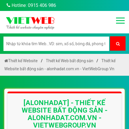
Hotline: 0915 406 986
Thiết kế Website
Thiết kế Web bất động sản
Thiết kế
Website bất động sản - alonhadat.com.vn - VietWebGroup.Vn
[ALONHADAT] - THIẾT KẾ
WEBSITE BẤT ĐỘNG SẢN -
ALONHADAT.COM.VN -
VIETWEBGROUP.VN