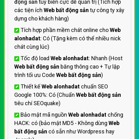
động sản
tuỳ biến cực dễ quản trị (Tích hợp
các tiện ích
Web bất động sản
tự công ty xây
dựng cho khách hàng)
Tích hợp phần mềm chát online cho
Web
alonhadat
: Có (Tặng kèm có thể nhiều nick
chát cùng lúc)
Tốc độ load
Web alonhadat
: Nhanh (Host
Web bất động sản
băng thông cao + Tự lập
trình tối ưu Code
Web bất động sản
)
Thiết kế
Web alonhadat
chuẩn SEO
Google 100%: Có (Chuẩn
Web bất động sản
tiêu chí SEOquake)
Bảo mật mã nguồn
Web alonhadat
chống
HACK: có (bảo mật MD5 - Không dùng
Web
bất động sản
có sẵn như Wordpress hay