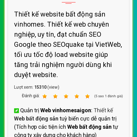
Thiết kế website bất động sản
vinhomes. Thiết kế web chuyên
nghiệp, uy tín, đạt chuẩn SEO
Google theo SEOquake tại VietWeb,
tối ưu tốc độ load website giúp
tăng trải nghiệm người dùng khi
duyệt website.
Lượt xem:
15310
(view)
Ðánh giá:
1
2
3
4
5
(
5
sao
1
đánh giá)
Quản trị
Web vinhomesaigon
:
Thiết kế
Web bất động sản
tuỳ biến cực dễ quản trị
(Tích hợp các tiện ích
Web bất động sản
tự
công ty xây dựng cho khách hàng)