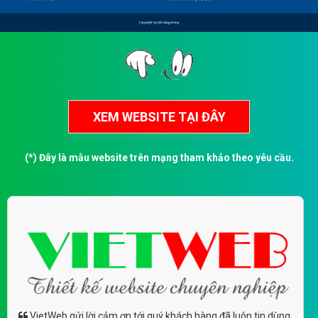
(*) Đây là mẫu website trên mạng tham khảo theo yêu cầu.
VietWeb gửi lời cảm ơn tới quý khách hàng đã luôn tin dùng