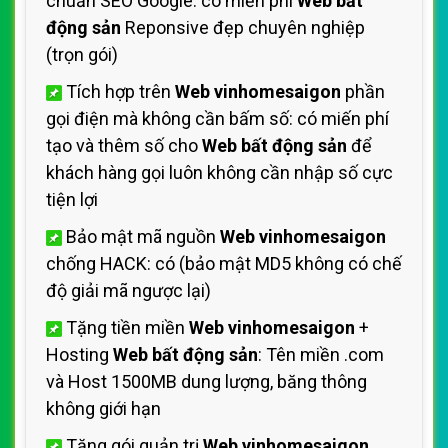
chuẩn SEO Google: có miến phí
Web bất
động sản
Reponsive đẹp chuyên nghiệp
(trọn gói)
Tích hợp trên
Web vinhomesaigon
phần
gọi điện mà không cần bấm số: có miến phí
tạo và thêm số cho
Web bất động sản
để
khách hàng gọi luôn không cần nhập số cực
tiện lợi
Bảo mật mã nguồn
Web vinhomesaigon
chống HACK: có (bảo mật MD5 không có chế
độ giải mã ngược lại)
Tặng tiền miền
Web vinhomesaigon
+
Hosting
Web bất động sản
: Tên miền .com
và Host 1500MB dung lượng, băng thông
không giới hạn
Tặng gói quản trị
Web vinhomesaigon