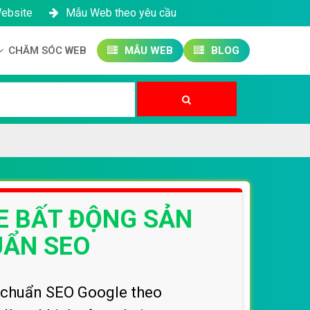
Website
Mẫu Web theo yêu cầu
CHĂM SÓC WEB
MẪU WEB
BLOG
Công ty SEO Website
Quản trị Website
Quản trị Fanpage
E BẤT ĐỘNG SẢN
UẨN SEO
t chuẩn SEO Google theo