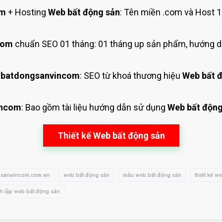
om
+ Hosting
Web bất động sản
: Tên miền .com và Host 
com
chuẩn SEO 01 tháng: 01 tháng up sản phẩm, hướng d
 batdongsanvincom
: SEO từ khoá thương hiệu
Web bất 
incom
: Bao gồm tài liệu hướng dẫn sử dụng
Web bất động
Thiết kế Web bất động sản
gsanvincom.com.vn
web bất động sản
mẫu web bất động sản
thiết kế w
nh lập web bất động sản