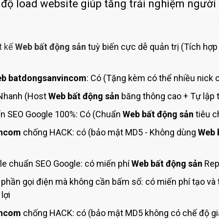
Bảng giá quảng cáo Google
 độ load website giúp tăng trải nghiệm người
Bảng giá quảng cáo Facebook
Bảng giá quảng cáo Banner
t kế
Web bất động sản
tuỳ biến cực dễ quản trị (Tích hợp
Bảng giá quản trị Website
Bảng giá quản trị Fanpage Facebook
b batdongsanvincom
: Có (Tặng kèm có thể nhiều nick 
Bảng giá SEO Website
 Nhanh (Host
Web bất động sản
băng thông cao + Tự lập t
n SEO Google 100%: Có (Chuẩn
Web bất động sản
tiêu c
incom
chống HACK: có (bảo mật MD5 - Không dùng
Web 
le chuẩn SEO Google: có miến phí
Web bất động sản
Repo
phần gọi điện mà không cần bấm số: có miến phí tạo và
lợi
incom
chống HACK: có (bảo mật MD5 không có chế độ giả