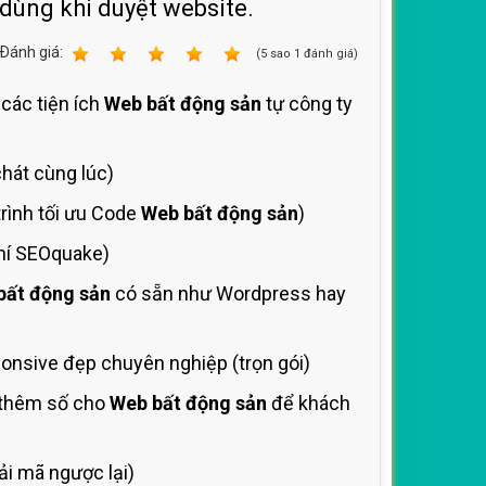
 dùng khi duyệt website.
Ðánh giá:
1
2
3
4
5
(
5
sao
1
đánh giá)
 các tiện ích
Web bất động sản
tự công ty
chát cùng lúc)
rình tối ưu Code
Web bất động sản
)
hí SEOquake)
bất động sản
có sẵn như Wordpress hay
nsive đẹp chuyên nghiệp (trọn gói)
 thêm số cho
Web bất động sản
để khách
i mã ngược lại)