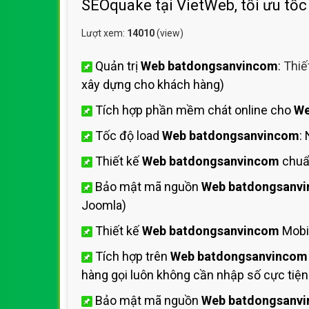
SEOquake tại VietWeb, tối ưu tốc
Lượt xem:
14010
(view)
Quản trị
Web batdongsanvincom
:
Thiế
xây dựng cho khách hàng)
Tích hợp phần mềm chát online cho
We
Tốc độ load
Web batdongsanvincom
:
Thiết kế
Web batdongsanvincom
chuẩ
Bảo mật mã nguồn
Web batdongsanv
Joomla)
Thiết kế
Web batdongsanvincom
Mobi
Tích hợp trên
Web batdongsanvincom
hàng gọi luôn không cần nhập số cực tiện 
Bảo mật mã nguồn
Web batdongsanv