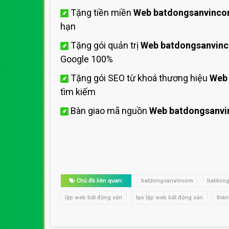
Tặng tiền miền
Web batdongsanvinc
hạn
Tặng gói quản trị
Web batdongsanvin
Google 100%
Tặng gói SEO từ khoá thương hiệu
Web
tìm kiếm
Bàn giao mã nguồn
Web batdongsanv
Chủ đề liên quan:
batdongsanvincom
batdon
lập web bất động sản
tạo lập web bất động sản
thà