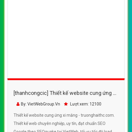
[thanhcongcic] Thiết kế website cung ứng xi
măng - truonghaithc.com đẹp SEO tốt
By: VietWebGroup.Vn
Lượt xem: 12100
Thiết kế website cung ứng xi măng - truonghaithc.com.
Thiết kế web chuyên nghiệp, uy tín, đạt chuẩn SEO
Google theo SEOquake tại VietWeb, tối ưu tốc độ load