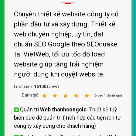
Chuyên thiết kế website công ty cổ
phần đầu tư và xây dựng. Thiết kế
web chuyên nghiệp, uy tín, đạt
chuẩn SEO Google theo SEOquake
tại VietWeb, tối ưu tốc độ load
website giúp tăng trải nghiệm
người dùng khi duyệt website.
Lượt xem:
16100
(view)
Ðánh giá:
1
2
3
4
5
(
5
sao
1
đánh giá)
Quản trị
Web thanhcongcic
:
Thiết kế
tuỳ
biến cực dễ quản trị (Tích hợp các tiện ích
tự
công ty xây dựng cho khách hàng)