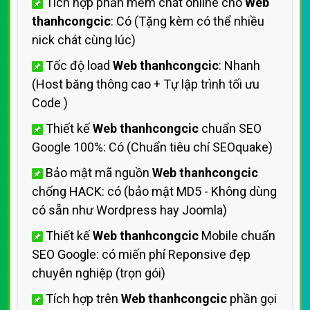
Tích hợp phần mềm chát online cho
Web
thanhcongcic
: Có (Tặng kèm có thể nhiều
nick chát cùng lúc)
Tốc độ load
Web thanhcongcic
: Nhanh
(Host
băng thông cao + Tự lập trình tối ưu
Code
)
Thiết kế
Web thanhcongcic
chuẩn SEO
Google 100%: Có (Chuẩn
tiêu chí SEOquake)
Bảo mật mã nguồn
Web thanhcongcic
chống HACK: có (bảo mật MD5 - Không dùng
có sẵn như Wordpress hay Joomla)
Thiết kế
Web thanhcongcic
Mobile chuẩn
SEO Google: có miến phí
Reponsive đẹp
chuyên nghiệp (trọn gói)
Tích hợp trên
Web thanhcongcic
phần gọi