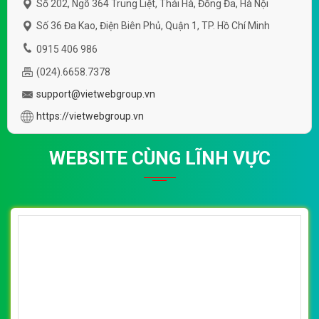
Số 202, Ngõ 364 Trung Liệt, Thái Hà, Đống Đa, Hà Nội
Số 36 Đa Kao, Điện Biên Phủ, Quận 1, TP. Hồ Chí Minh
0915 406 986
(024).6658.7378
support@vietwebgroup.vn
https://vietwebgroup.vn
WEBSITE CÙNG LĨNH VỰC