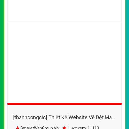
[thanhcongcic] Thiết Kế Website Về Dệt May,
May Mắc - http://detmaysaidong.com.vn/
By: VietWebGroup.Vn
Lượt xem: 11110