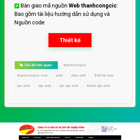
Bàn giao mã nguồn
Web thanhcongcic
:
Bao gồm tài liệu hướng dẫn sử dụng
và
Nguồn code
Thiết kế
Chủ đề liên quan:
thanhcongcic
thanhcongcic.com
web
mẫu web
thiết kế web
tạo web
lập web
tạo lập web
thành lập web