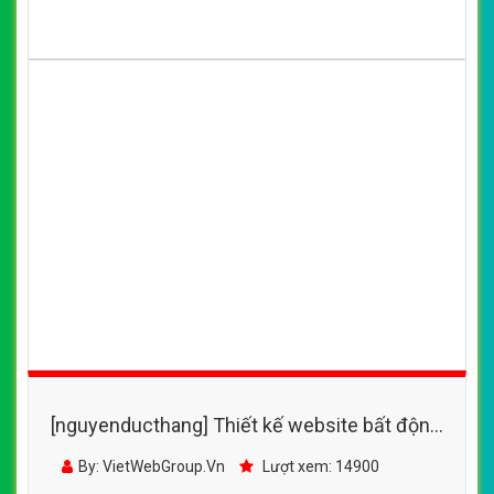
[nguyenducthang] Thiết kế website bất động
sản - beverlyhills.vn đẹp SEO tốt
By: VietWebGroup.Vn
Lượt xem: 14900