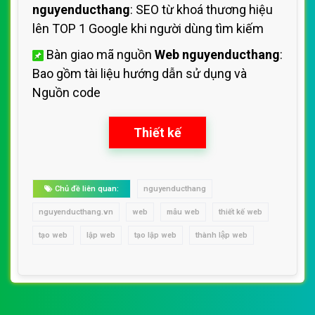
nguyenducthang
: SEO từ khoá thương hiệu
lên TOP 1 Google khi người dùng tìm kiếm
Bàn giao mã nguồn
Web nguyenducthang
:
Bao gồm tài liệu hướng dẫn sử dụng
và
Nguồn code
Thiết kế
Chủ đề liên quan:
nguyenducthang
nguyenducthang.vn
web
mẫu web
thiết kế web
tạo web
lập web
tạo lập web
thành lập web