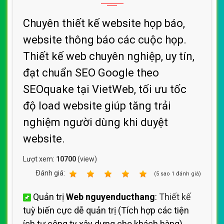
Chuyên thiết kế website họp báo,
website thông báo các cuộc họp.
Thiết kế web chuyên nghiệp, uy tín,
đạt chuẩn SEO Google theo
SEOquake tại VietWeb, tối ưu tốc
độ load website giúp tăng trải
nghiệm người dùng khi duyệt
website.
Lượt xem:
10700
(view)
Ðánh giá:
1
2
3
4
5
(
5
sao
1
đánh giá)
Quản trị
Web nguyenducthang
:
Thiết kế
tuỳ biến cực dễ quản trị (Tích hợp các tiện
ích
tự công ty xây dựng cho khách hàng)