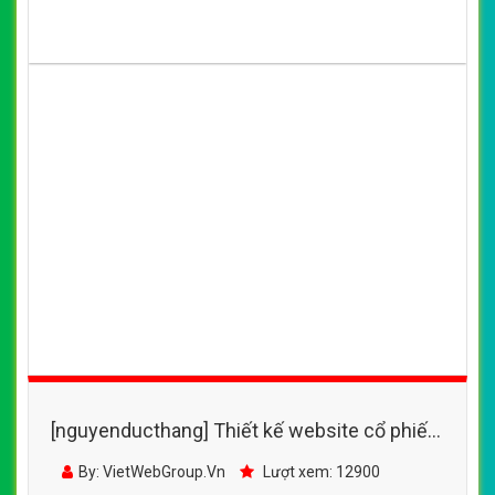
[nguyenducthang] Thiết kế website cổ phiếu,
website cổ phiếu, đầu tư cổ phiếu
By: VietWebGroup.Vn
Lượt xem: 12900
http://cophieu2win.com/