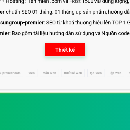
r
+ Hosting
: Tên miền .com và Host 1500MB dung lượng, 
er
chuẩn SEO 01 tháng: 01 tháng up sản phẩm, hướng dẫ
sungroup-premier
: SEO từ khoá thương hiệu
lên TOP 1 
mier
: Bao gồm tài liệu hướng dẫn sử dụng
và Nguồn code
Thiết kế
-premier.com
web
mẫu web
thiết kế web
tạo web
lập web