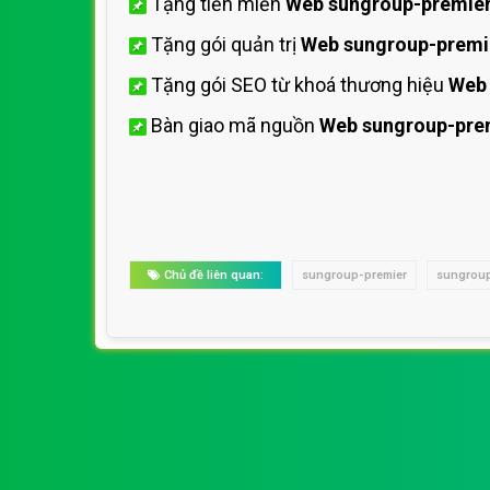
Tặng tiền miền
Web sungroup-premie
Tặng gói quản trị
Web sungroup-premi
Tặng gói SEO từ khoá thương hiệu
Web 
Bàn giao mã nguồn
Web sungroup-pre
Chủ đề liên quan:
sungroup-premier
sungroup