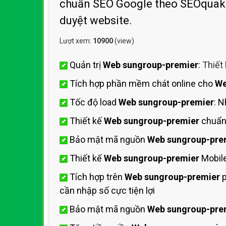
chuẩn SEO Google theo SEOquake t
duyệt website.
Lượt xem:
10900
(view)
Quản trị
Web sungroup-premier
:
Thiết
Tích hợp phần mềm chát online cho
We
Tốc độ load
Web sungroup-premier
: 
Thiết kế
Web sungroup-premier
chuẩn
Bảo mật mã nguồn
Web sungroup-pre
Thiết kế
Web sungroup-premier
Mobile
Tích hợp trên
Web sungroup-premier
p
cần nhập số cực tiện lợi
Bảo mật mã nguồn
Web sungroup-pre