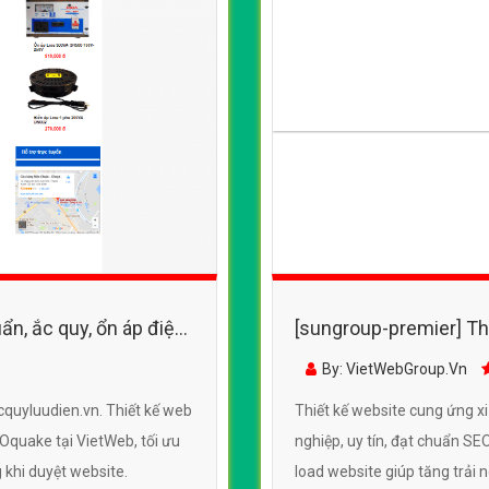
ẩn, ắc quy, ổn áp điện
[sungroup-premier] Th
truonghaithc.com đẹp
By: VietWebGroup.Vn
acquyluudien.vn. Thiết kế web
Thiết kế website cung ứng x
Oquake tại VietWeb, tối ưu
nghiệp, uy tín, đạt chuẩn SE
 khi duyệt website.
load website giúp tăng trải 