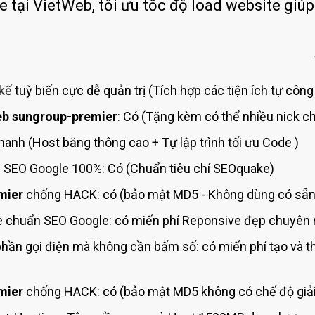
Bảng giá quảng cáo Google
ại VietWeb, tối ưu tốc độ load website giúp
Bảng giá quảng cáo Facebook
Bảng giá quảng cáo Banner
Bảng giá quản trị Website
 kế
tuỳ biến cực dễ quản trị (Tích hợp các tiện ích
tự công
Bảng giá quản trị Fanpage Facebook
b sungroup-premier
: Có (Tặng kèm có thể nhiều nick ch
Bảng giá SEO Website
Nhanh (Host
băng thông cao + Tự lập trình tối ưu Code
)
 SEO Google 100%: Có (Chuẩn
tiêu chí SEOquake)
mier
chống HACK: có (bảo mật MD5 - Không dùng
có sẵn
 chuẩn SEO Google: có miến phí
Reponsive đẹp chuyên n
hần gọi điện mà không cần bấm số: có miến phí tạo và 
mier
chống HACK: có (bảo mật MD5 không có chế độ giải