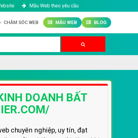
Website
Mẫu Web theo yêu cầu
CHĂM SÓC WEB
MẪU WEB
BLOG
Công ty SEO Website
Quản trị Website
Quản trị Fanpage
 KINH DOANH BẤT
IER.COM/
eb chuyên nghiệp, uy tín, đạt