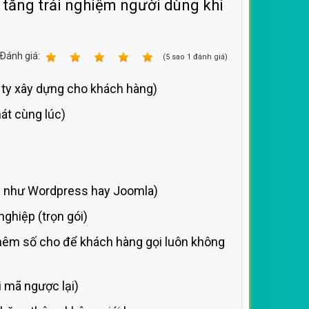
 tăng trải nghiệm người dùng khi
Ðánh giá:
1
2
3
4
5
(
5
sao
1
đánh giá)
 ty xây dựng cho khách hàng)
át cùng lúc)
 như Wordpress hay Joomla)
ghiệp (trọn gói)
thêm số cho
để khách hàng gọi luôn không
 mã ngược lại)