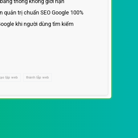
băng thông không giới hạn
n quản trị
chuẩn SEO Google 100%
Google khi người dùng tìm kiếm
tạo lập web
thành lập web