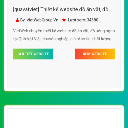
[quavatviet] Thiết kế website đồ ăn vặt với
rất nhiều món ăn hấp dẫn của Shopee
By: VietWebGroup.Vn
Lượt xem: 16910
VietWeb chuyên thiết kế website đồ ăn vặt với rất nhiều
món ăn hấp dẫn của Shopee, uy tín, chất lượng, giá rẻ tại
Hà Nội
CHI TIẾT WEBSITE
XEM WEBSITE