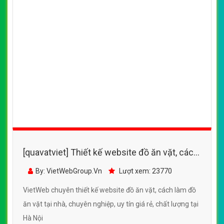
[quavatviet] Thiết kế website đồ ăn vặt,
những quán ăn vặt nổi tiếng , ngon bổ rẻ tại
By: VietWebGroup.Vn
Lượt xem: 20850
Hà Nội
VietWeb chuyên thiết kế website đồ ăn vặt, những quán
ăn vặt nổi tiếng , ngon bổ rẻ tại Hà Nội, uy tín, chất lượng,