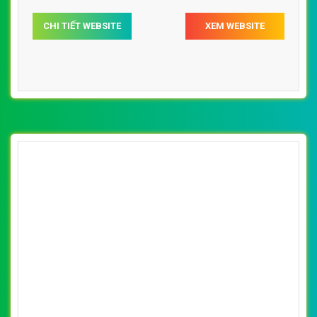
support@vietwebgroup.vn
https://vietwebgroup.vn
WEBSITE ĐỒ ĂN VẶT CÙNG LĨNH
VỰC