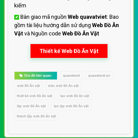
kiếm
Bàn giao mã nguồn
Web quavatviet
: Bao
gồm tài liệu hướng dẫn sử dụng
Web Đồ Ăn
Vặt
và Nguồn code
Web Đồ Ăn Vặt
Thiết kế Web Đồ Ăn Vặt
Chủ đề liên quan:
quavatviet
quavatviet.vn
web Đồ Ăn vặt
mẫu web Đồ Ăn vặt
thiết kế web Đồ Ăn vặt
tạo web Đồ Ăn vặt
lập web Đồ Ăn vặt
tạo lập web Đồ Ăn vặt
thành lập web Đồ Ăn vặt