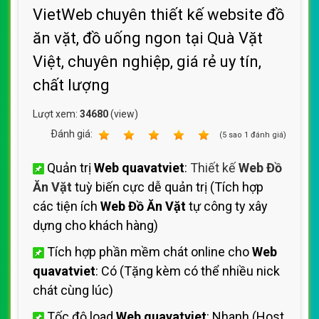
VietWeb chuyên thiết kế website đồ
ăn vặt, đồ uống ngon tại Quà Vặt
Việt, chuyên nghiệp, giá rẻ uy tín,
chất lượng
Lượt xem:
34680
(view)
Ðánh giá:
1
2
3
4
5
(
5
sao
1
đánh giá)
Quản trị
Web quavatviet
:
Thiết kế
Web Đồ
Ăn Vặt
tuỳ biến cực dễ quản trị (Tích hợp
các tiện ích
Web Đồ Ăn Vặt
tự công ty xây
dựng cho khách hàng)
Tích hợp phần mềm chát online cho
Web
quavatviet
: Có (Tặng kèm có thể nhiều nick
chát cùng lúc)
Tốc độ load
Web quavatviet
: Nhanh (Host