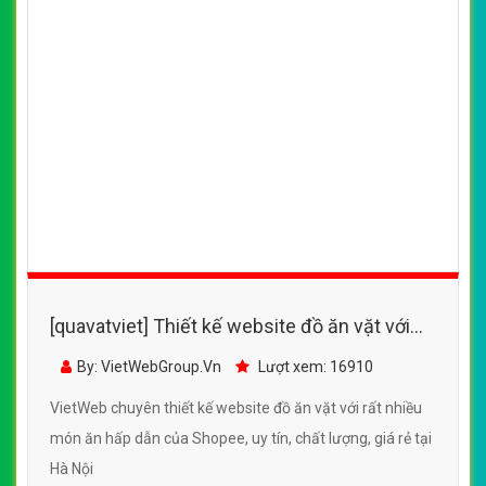
VietWeb gửi lời cảm ơn tới quý khách hàng đã luôn tin dùng
dịch vụ thiết kế website chuyên nghiệp suốt chặng đường >8
năm qua!
CÔNG TY THIẾT KẾ WEBSITE CHUYÊN NGHIỆP VIỆT
WEB
Số 202, Ngõ 364 Trung Liệt, Thái Hà, Đống Đa, Hà Nội
Số 36 Đa Kao, Điện Biên Phủ, Quận 1, TP. Hồ Chí Minh
0915 406 986
(024).6658.7378