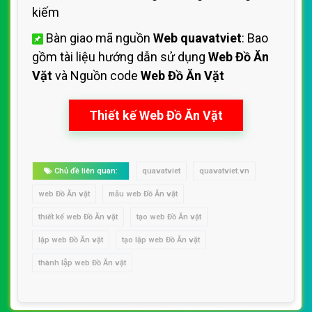
kiếm
Bàn giao mã nguồn
Web quavatviet
: Bao
gồm tài liệu hướng dẫn sử dụng
Web Đồ Ăn
Vặt
và Nguồn code
Web Đồ Ăn Vặt
Thiết kế Web Đồ Ăn Vặt
Chủ đề liên quan:
quavatviet
quavatviet.vn
web Đồ Ăn vặt
mẫu web Đồ Ăn vặt
thiết kế web Đồ Ăn vặt
tạo web Đồ Ăn vặt
lập web Đồ Ăn vặt
tạo lập web Đồ Ăn vặt
thành lập web Đồ Ăn vặt