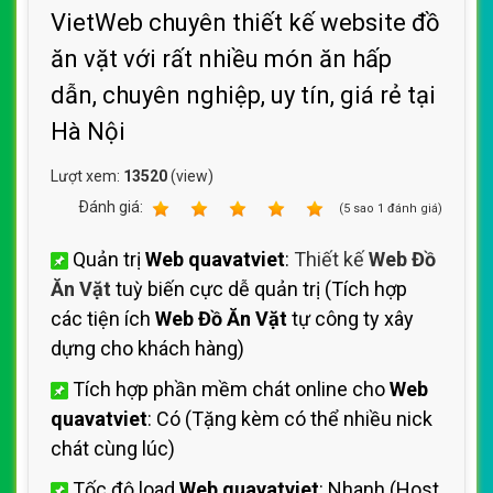
VietWeb chuyên thiết kế website đồ
ăn vặt với rất nhiều món ăn hấp
dẫn, chuyên nghiệp, uy tín, giá rẻ tại
Hà Nội
Lượt xem:
13520
(view)
Ðánh giá:
1
2
3
4
5
(
5
sao
1
đánh giá)
Quản trị
Web quavatviet
:
Thiết kế
Web Đồ
Ăn Vặt
tuỳ biến cực dễ quản trị (Tích hợp
các tiện ích
Web Đồ Ăn Vặt
tự công ty xây
dựng cho khách hàng)
Tích hợp phần mềm chát online cho
Web
quavatviet
: Có (Tặng kèm có thể nhiều nick
chát cùng lúc)
Tốc độ load
Web quavatviet
: Nhanh (Host