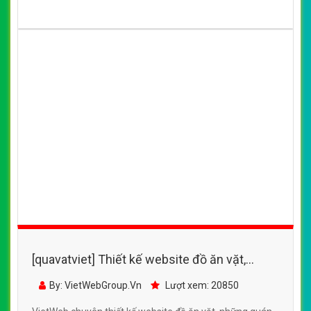
[quavatviet] Thiết kế website đồ ăn vặt,
những quán ăn vặt nổi tiếng , ngon bổ rẻ tại
By: VietWebGroup.Vn
Lượt xem: 20850
Hà Nội