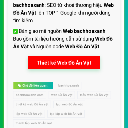
bachhoaxanh
: SEO từ khoá thương hiệu
Web
Đồ Ăn Vặt
lên TOP 1 Google khi người dùng
tìm kiếm
Bàn giao mã nguồn
Web bachhoaxanh
:
Bao gồm tài liệu hướng dẫn sử dụng
Web Đồ
Ăn Vặt
và Nguồn code
Web Đồ Ăn Vặt
Thiết kế Web Đồ Ăn Vặt
Chủ đề liên quan:
bachhoaxanh
bachhoaxanh.com
web Đồ Ăn vặt
mẫu web Đồ Ăn vặt
thiết kế web Đồ Ăn vặt
tạo web Đồ Ăn vặt
lập web Đồ Ăn vặt
tạo lập web Đồ Ăn vặt
thành lập web Đồ Ăn vặt