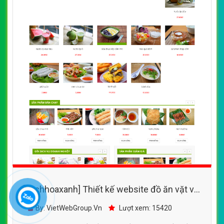
[bachhoaxanh] Thiết kế website đồ ăn vặt với
rất nhiều món ăn hấp dẫn của Quà Vặt Online
By: VietWebGroup.Vn
Lượt xem: 15420