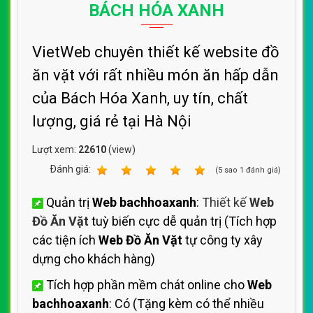
BÁCH HÓA XANH
VietWeb chuyên thiết kế website đồ
ăn vặt với rất nhiều món ăn hấp dẫn
của Bách Hóa Xanh, uy tín, chất
lượng, giá rẻ tại Hà Nội
Lượt xem:
22610
(view)
Ðánh giá:
1
2
3
4
5
(
5
sao
1
đánh giá)
Quản trị
Web bachhoaxanh
:
Thiết kế
Web
Đồ Ăn Vặt
tuỳ biến cực dễ quản trị (Tích hợp
các tiện ích
Web Đồ Ăn Vặt
tự công ty xây
dựng cho khách hàng)
Tích hợp phần mềm chát online cho
Web
bachhoaxanh
: Có (Tặng kèm có thể nhiều