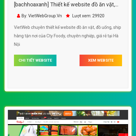
[bachhoaxanh] Thiết kế website đồ ăn vặt,
đồ uống, ship hàng tận nơi của Cty Foody
By: VietWebGroup.Vn
Lượt xem: 29920
VietWeb chuyên thiết kế website đồ ăn vặt, đồ uống, ship
hàng tận nơi của Cty Foody, chuyên nghiệp, giá rẻ tại Hà
Nội
CHI TIẾT WEBSITE
XEM WEBSITE