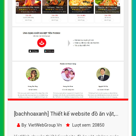
[bachhoaxanh] Thiết kế website đồ ăn vặt,
những quán ăn vặt nổi tiếng , ngon bổ rẻ tại
By: VietWebGroup.Vn
Lượt xem: 20850
Hà Nội