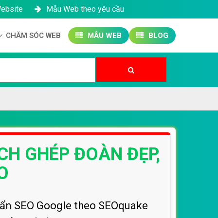
Website
Mẫu Web theo yêu cầu
CHĂM SÓC WEB
MẪU WEB
BLOG
Công ty SEO Website
Quản trị Website
Quản trị Fanpage
ỊCH GHÉP ĐOÀN ĐẸP,
O
chuẩn SEO Google theo SEOquake