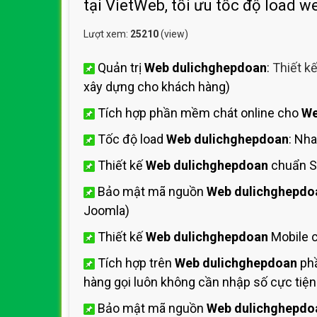
tại VietWeb, tối ưu tốc độ load w
Lượt xem:
25210
(view)
Quản trị
Web dulichghepdoan
:
Thiết k
xây dựng cho khách hàng)
Tích hợp phần mềm chát online cho
We
Tốc độ load
Web dulichghepdoan
: Nh
Thiết kế
Web dulichghepdoan
chuẩn S
Bảo mật mã nguồn
Web dulichghepdo
Joomla)
Thiết kế
Web dulichghepdoan
Mobile 
Tích hợp trên
Web dulichghepdoan
phầ
hàng gọi luôn không cần nhập số cực tiện 
Bảo mật mã nguồn
Web dulichghepdo