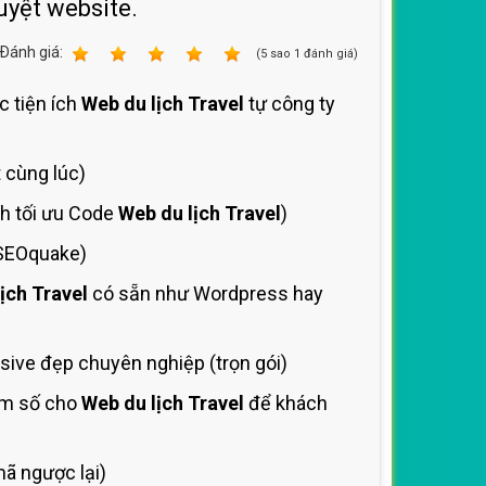
uyệt website.
Ðánh giá:
1
2
3
4
5
(
5
sao
1
đánh giá)
c tiện ích
Web du lịch Travel
tự công ty
 cùng lúc)
nh tối ưu Code
Web du lịch Travel
)
 SEOquake)
ịch Travel
có sẵn như Wordpress hay
ive đẹp chuyên nghiệp (trọn gói)
êm số cho
Web du lịch Travel
để khách
ã ngược lại)