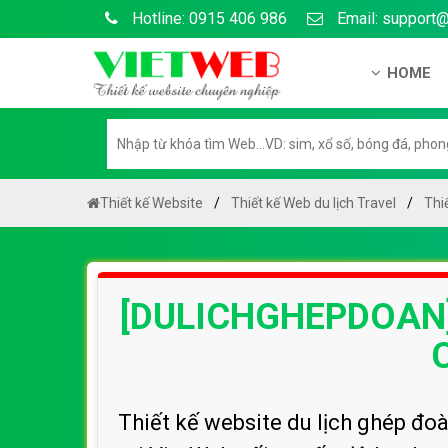
Hotline: 0915 406 986
Email: support
HOME
Giới thiệu
Hồ sơ nă
Hướng dẫ
Thiết kế Website
Thiết kế Web du lịch Travel
Thi
Tuyển dụ
Chính sá
[DULICHGHEPDOAN] 
Chính sác
Liên hệ c
Chính sác
Thiết kế website du lịch ghép đo