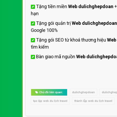
Tặng tiền miền
Web dulichghepdoan
+
hạn
Tặng gói quản trị
Web dulichghepdoan
Google 100%
Tặng gói SEO từ khoá thương hiệu
Web
tìm kiếm
Bàn giao mã nguồn
Web dulichghepdo
Chủ đề liên quan:
dulichghepdoan
dulichghe
tạo lập web du lịch travel
thành lập web du lịch travel