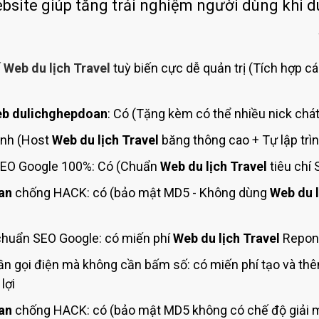
Bảng giá quảng cáo Google
ebsite giúp tăng trải nghiệm người dùng khi d
Bảng giá quảng cáo Facebook
Bảng giá quảng cáo Banner
ế
Web du lịch Travel
tuỳ biến cực dễ quản trị (Tích hợp cá
Bảng giá quản trị Website
Bảng giá quản trị Fanpage Facebook
b dulichghepdoan
: Có (Tặng kèm có thể nhiều nick chát
Bảng giá SEO Website
anh (Host
Web du lịch Travel
băng thông cao + Tự lập trì
EO Google 100%: Có (Chuẩn
Web du lịch Travel
tiêu chí
an
chống HACK: có (bảo mật MD5 - Không dùng
Web du l
chuẩn SEO Google: có miến phí
Web du lịch Travel
Repons
n gọi điện mà không cần bấm số: có miến phí tạo và th
lợi
an
chống HACK: có (bảo mật MD5 không có chế độ giải m