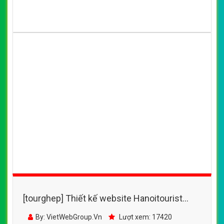
[tourghep] Thiết kế website Hanoitourist
đẹp, chuyên nghiệp chuẩn SEO
By: VietWebGroup.Vn
Lượt xem: 17420