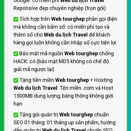
Google: có miến phí
Web du lịch Travel
Reponsive đẹp chuyên nghiệp (trọn gói)
Tích hợp trên
Web tourghep
phần gọi điện
mà không cần bấm số: có miến phí tạo và
thêm số cho
Web du lịch Travel
để khách
hàng gọi luôn không cần nhập số cực tiện lợi
Bảo mật mã nguồn
Web tourghep
chống
HACK: có (bảo mật MD5 không có chế độ
giải mã ngược lại)
Tặng tiền miền
Web tourghep
+ Hosting
Web du lịch Travel
: Tên miền .com và Host
1500MB dung lượng, băng thông không giới
hạn
Tặng gói quản trị
Web tourghep
chuẩn
SEO 01 tháng: 01 tháng up sản phẩm, hướng
dẫn quản trị
Web du lịch Travel
chuẩn SEO