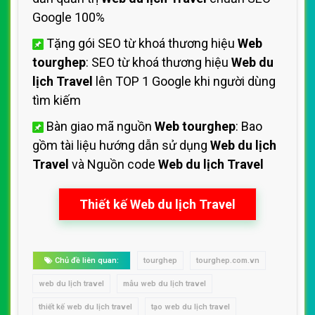
Google 100%
Tặng gói SEO từ khoá thương hiệu
Web
tourghep
: SEO từ khoá thương hiệu
Web du
lịch Travel
lên TOP 1 Google khi người dùng
tìm kiếm
Bàn giao mã nguồn
Web tourghep
: Bao
gồm tài liệu hướng dẫn sử dụng
Web du lịch
Travel
và Nguồn code
Web du lịch Travel
Thiết kế Web du lịch Travel
Chủ đề liên quan:
tourghep
tourghep.com.vn
web du lịch travel
mẫu web du lịch travel
thiết kế web du lịch travel
tạo web du lịch travel