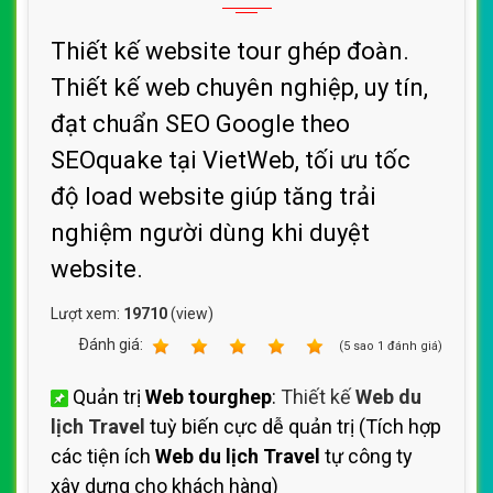
Thiết kế website tour ghép đoàn.
Thiết kế web chuyên nghiệp, uy tín,
đạt chuẩn SEO Google theo
SEOquake tại VietWeb, tối ưu tốc
độ load website giúp tăng trải
nghiệm người dùng khi duyệt
website.
Lượt xem:
19710
(view)
Ðánh giá:
1
2
3
4
5
(
5
sao
1
đánh giá)
Quản trị
Web tourghep
:
Thiết kế
Web du
lịch Travel
tuỳ biến cực dễ quản trị (Tích hợp
các tiện ích
Web du lịch Travel
tự công ty
xây dựng cho khách hàng)