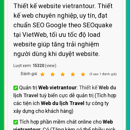
Thiết kế website vietrantour. Thiết
kế web chuyên nghiệp, uy tín, đạt
chuẩn SEO Google theo SEOquake
tại VietWeb, tối ưu tốc độ load
website giúp tăng trải nghiệm
người dùng khi duyệt website.
Lượt xem:
15320
(view)
Ðánh giá:
1
2
3
4
5
(
5
sao
1
đánh giá)
Quản trị
Web vietrantour
:
Thiết kế
Web du
lịch Travel
tuỳ biến cực dễ quản trị (Tích hợp
các tiện ích
Web du lịch Travel
tự công ty
xây dựng cho khách hàng)
Tích hợp phần mềm chát online cho
Web
vietrantour
: Có (Tặng kèm có thể nhiều nick