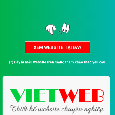
(*) Đây là mẫu website trên mạng tham khảo theo yêu cầu.