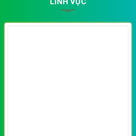
LĨNH VỰC