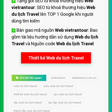
Tặng gói SEO từ khoá thương hiệu
Web
vietrantour
: SEO từ khoá thương hiệu
Web
du lịch Travel
lên TOP 1 Google khi người
dùng tìm kiếm
Bàn giao mã nguồn
Web vietrantour
: Bao
gồm tài liệu hướng dẫn sử dụng
Web du lịch
Travel
và Nguồn code
Web du lịch Travel
Thiết kế Web du lịch Travel
Chủ đề liên quan:
vietrantour
vietrantour.com.vn
web du lịch travel
mẫu web du lịch travel
thiết kế web du lịch travel
tạo web du lịch travel
lập web du lịch travel
tạo lập web du lịch travel
thành lập web du lịch travel