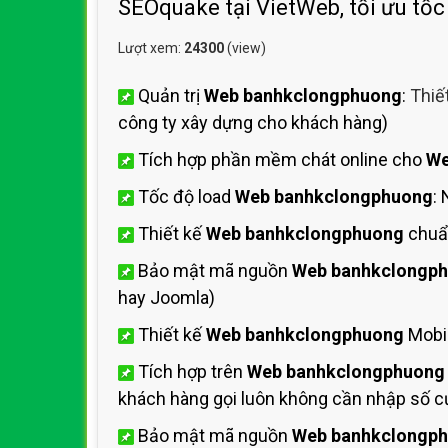
SEOquake tại VietWeb, tối ưu tốc
Lượt xem:
24300
(view)
Quản trị
Web banhkclongphuong
:
Thiế
công ty xây dựng cho khách hàng)
Tích hợp phần mềm chát online cho
We
Tốc độ load
Web banhkclongphuong
:
Thiết kế
Web banhkclongphuong
chuẩ
Bảo mật mã nguồn
Web banhkclongp
hay Joomla)
Thiết kế
Web banhkclongphuong
Mobil
Tích hợp trên
Web banhkclongphuong
khách hàng gọi luôn không cần nhập số cự
Bảo mật mã nguồn
Web banhkclongp