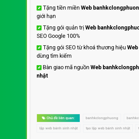
Tặng tiền miền
Web banhkclongphuo
giới hạn
Tặng gói quản trị
Web banhkclongphu
SEO Google 100%
Tặng gói SEO từ khoá thương hiệu
Web
dùng tìm kiếm
Bàn giao mã nguồn
Web banhkclongp
nhật
Chủ đề liên quan:
banhkclongphuong
banhkc
lập web bánh sinh nhật
tạo lập web bánh sinh nhật