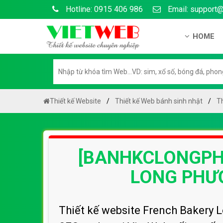
Hotline: 0915 406 986
Email: support
HOME
Giới thiệu
Hồ sơ nă
Hướng dẫ
Thiết kế Website
Thiết kế Web bánh sinh nhật
T
Tuyển dụ
Chính sá
[BANHKCLONGPHU
Chính sác
Liên hệ c
LONG PHƯƠ
Chính sác
Thiết kế website French Bakery L