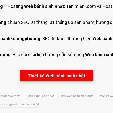
ng
+ Hosting
Web bánh sinh nhật
: Tên miền .com và Hos
ong
chuẩn SEO 01 tháng: 01 tháng up sản phẩm, hướng d
 banhkclongphuong
: SEO từ khoá thương hiệu
Web bánh 
huong
: Bao gồm tài liệu hướng dẫn sử dụng
Web bánh sin
Thiết kế Web bánh sinh nhật
longphuong.vn
web bánh sinh nhật
mẫu web bánh sinh nhật
thiết kế 
thành lập web bánh sinh nhật