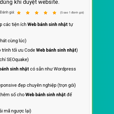
 dùng khi duyệt website.
Ðánh giá:
1
2
3
4
5
(
5
sao
1
đánh giá)
p các tiện ích
Web bánh sinh nhật
tự
hát cùng lúc)
 trình tối ưu Code
Web bánh sinh nhật
)
 chí SEOquake)
ánh sinh nhật
có sẵn như Wordpress
ponsive đẹp chuyên nghiệp (trọn gói)
 thêm số cho
Web bánh sinh nhật
để
i mã ngược lại)