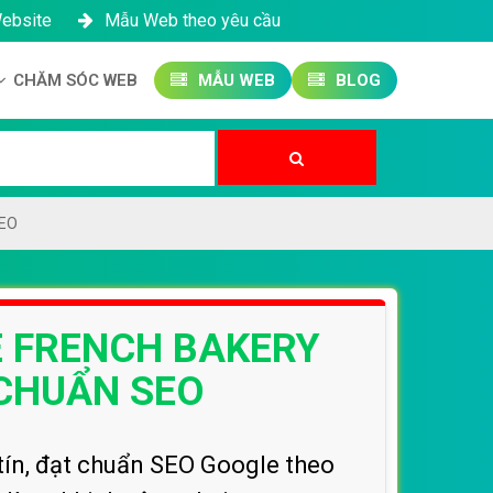
Website
Mẫu Web theo yêu cầu
CHĂM SÓC WEB
MẪU WEB
BLOG
Công ty SEO Website
Quản trị Website
Quản trị Fanpage
SEO
E FRENCH BAKERY
 CHUẨN SEO
tín, đạt chuẩn SEO Google theo