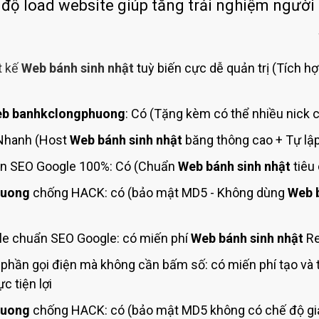
Bảng giá quảng cáo Google
 độ load website giúp tăng trải nghiệm người
Bảng giá quảng cáo Facebook
Bảng giá quảng cáo Banner
t kế
Web bánh sinh nhật
tuỳ biến cực dễ quản trị (Tích hợ
Bảng giá quản trị Website
Bảng giá quản trị Fanpage Facebook
b banhkclongphuong
: Có (Tặng kèm có thể nhiều nick c
Bảng giá SEO Website
 Nhanh (Host
Web bánh sinh nhật
băng thông cao + Tự lập
n SEO Google 100%: Có (Chuẩn
Web bánh sinh nhật
tiêu
huong
chống HACK: có (bảo mật MD5 - Không dùng
Web b
e chuẩn SEO Google: có miến phí
Web bánh sinh nhật
Re
phần gọi điện mà không cần bấm số: có miến phí tạo và
c tiện lợi
huong
chống HACK: có (bảo mật MD5 không có chế độ giả