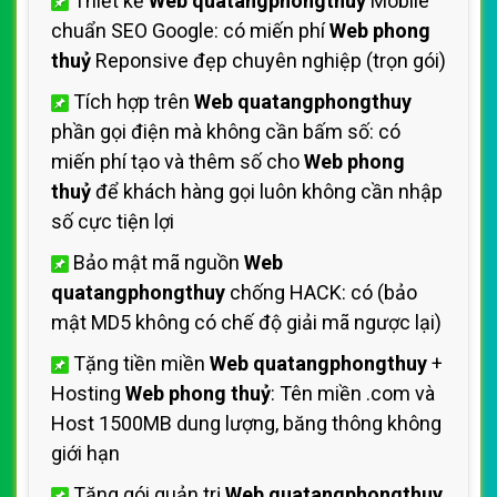
Thiết kế
Web quatangphongthuy
Mobile
chuẩn SEO Google: có miến phí
Web phong
thuỷ
Reponsive đẹp chuyên nghiệp (trọn gói)
Tích hợp trên
Web quatangphongthuy
phần gọi điện mà không cần bấm số: có
miến phí tạo và thêm số cho
Web phong
thuỷ
để khách hàng gọi luôn không cần nhập
số cực tiện lợi
Bảo mật mã nguồn
Web
quatangphongthuy
chống HACK: có (bảo
mật MD5 không có chế độ giải mã ngược lại)
Tặng tiền miền
Web quatangphongthuy
+
Hosting
Web phong thuỷ
: Tên miền .com và
Host 1500MB dung lượng, băng thông không
giới hạn
Tặng gói quản trị
Web quatangphongthuy