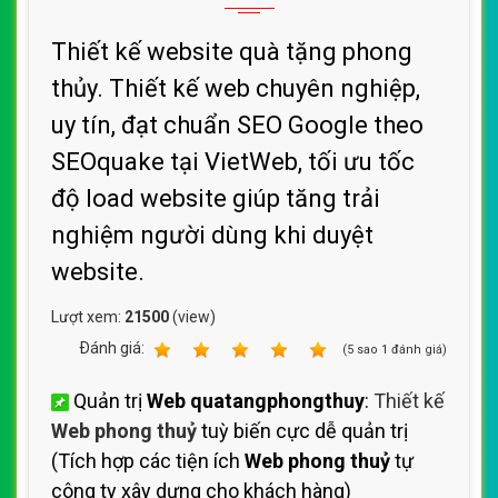
Thiết kế website quà tặng phong
thủy. Thiết kế web chuyên nghiệp,
uy tín, đạt chuẩn SEO Google theo
SEOquake tại VietWeb, tối ưu tốc
độ load website giúp tăng trải
nghiệm người dùng khi duyệt
website.
Lượt xem:
21500
(view)
Ðánh giá:
1
2
3
4
5
(
5
sao
1
đánh giá)
Quản trị
Web quatangphongthuy
:
Thiết kế
Web phong thuỷ
tuỳ biến cực dễ quản trị
(Tích hợp các tiện ích
Web phong thuỷ
tự
công ty xây dựng cho khách hàng)