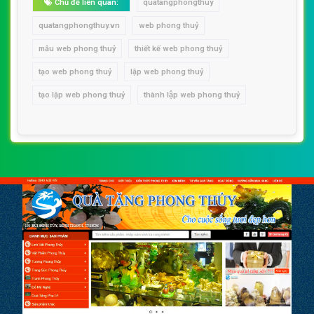
Chủ đề liên quan:
quatangphongthuy
quatangphongthuy.vn
web phong thuỷ
mẫu web phong thuỷ
thiết kế web phong thuỷ
tạo web phong thuỷ
lập web phong thuỷ
tạo lập web phong thuỷ
thành lập web phong thuỷ