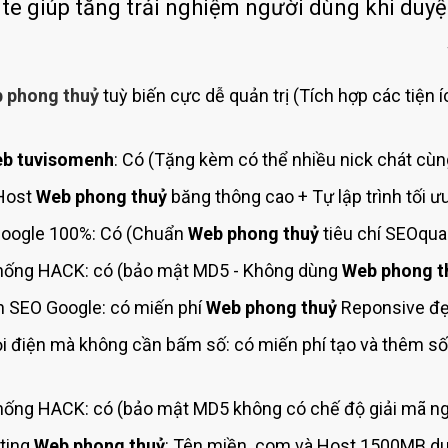
Bảng giá quảng cáo Google
ite giúp tăng trải nghiệm người dùng khi duyệ
Bảng giá quảng cáo Facebook
Bảng giá quảng cáo Banner
 phong thuỷ
tuỳ biến cực dễ quản trị (Tích hợp các tiện 
Bảng giá quản trị Website
Bảng giá quản trị Fanpage Facebook
b tuvisomenh
: Có (Tặng kèm có thể nhiều nick chát cùn
Bảng giá SEO Website
(Host
Web phong thuỷ
băng thông cao + Tự lập trình tối 
oogle 100%: Có (Chuẩn
Web phong thuỷ
tiêu chí SEOqua
ống HACK: có (bảo mật MD5 - Không dùng
Web phong t
 SEO Google: có miến phí
Web phong thuỷ
Reponsive đẹp
i điện mà không cần bấm số: có miến phí tạo và thêm s
ống HACK: có (bảo mật MD5 không có chế độ giải mã ng
ting
Web phong thuỷ
: Tên miền .com và Host 1500MB du