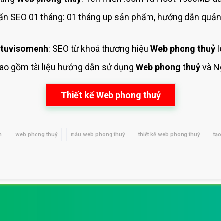
n SEO 01 tháng: 01 tháng up sản phẩm, hướng dẫn quản 
 tuvisomenh
: SEO từ khoá thương hiệu
Web phong thuỷ
l
Bao gồm tài liệu hướng dẫn sử dụng
Web phong thuỷ
và N
Thiết kế Web phong thuỷ
m
web phong thuỷ
mẫu web phong thuỷ
thiết kế web phong thuỷ
tạ