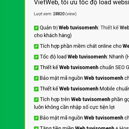
VietWeb, tối ưu tốc độ load webs
Lượt xem:
28820
(view)
Quản trị
Web tuvisomenh
:
Thiết kế
Web
cho khách hàng)
Tích hợp phần mềm chát online cho
We
Tốc độ load
Web tuvisomenh
: Nhanh 
Thiết kế
Web tuvisomenh
chuẩn SEO G
Bảo mật mã nguồn
Web tuvisomenh
ch
Thiết kế
Web tuvisomenh
Mobile chuẩn
Tích hợp trên
Web tuvisomenh
phần gọ
luôn không cần nhập số cực tiện lợi
Bảo mật mã nguồn
Web tuvisomenh
ch
Tặng tiền miền
Web tuvisomenh
+ Hos