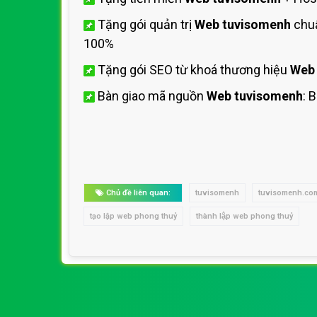
Tặng gói quản trị
Web tuvisomenh
chuẩ
100%
Tặng gói SEO từ khoá thương hiệu
Web
Bàn giao mã nguồn
Web tuvisomenh
: 
Chủ đề liên quan:
tuvisomenh
tuvisomenh.co
tạo lập web phong thuỷ
thành lập web phong thuỷ