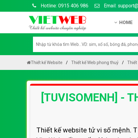
Hotline: 0915 406 986
Email: support
HOME
Giới thiệu
Hồ sơ nă
Hướng dẫ
Thiết kế Website
Thiết kế Web phong thuỷ
Thiết
Tuyển dụ
Chính sá
[TUVISOMENH] - T
Chính sác
Liên hệ c
Chính sác
Thiết kế website tử vi số mệnh. 