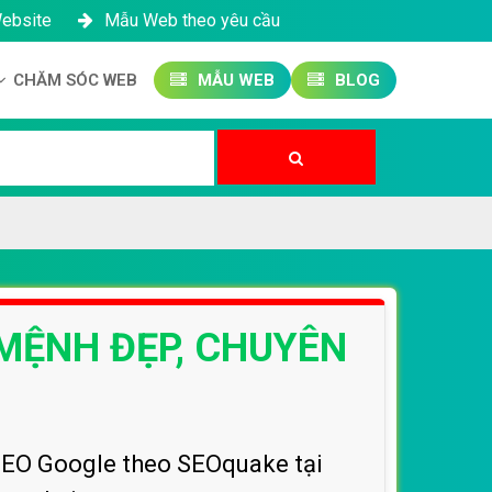
Website
Mẫu Web theo yêu cầu
CHĂM SÓC WEB
MẪU WEB
BLOG
Công ty SEO Website
Quản trị Website
Quản trị Fanpage
 MỆNH ĐẸP, CHUYÊN
n SEO Google theo SEOquake tại