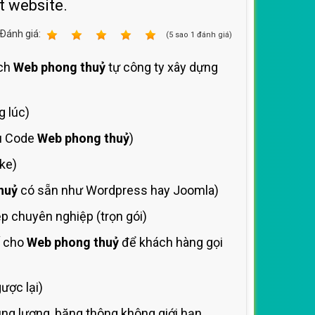
t website.
Ðánh giá:
1
2
3
4
5
(
5
sao
1
đánh giá)
ích
Web phong thuỷ
tự công ty xây dựng
g lúc)
ưu Code
Web phong thuỷ
)
ke)
huỷ
có sẵn như Wordpress hay Joomla)
 chuyên nghiệp (trọn gói)
ố cho
Web phong thuỷ
để khách hàng gọi
ược lại)
ng lượng, băng thông không giới hạn