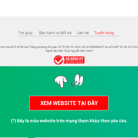
(*) Đây là mẫu website trên mạng tham khảo theo yêu cầu.