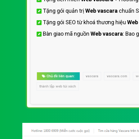
Tặng gói quản trị
Web vascara
chuẩn SE
Tặng gói SEO từ khoá thương hiệu
Web 
Bàn giao mã nguồn
Web vascara
: Bao 
Chủ đề liên quan:
vascara
vascara.com
we
thành lập web túi xách