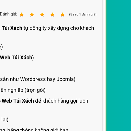
Ðánh giá:
1
2
3
4
5
(
5
sao
1
đánh giá)
 Túi Xách
tự công ty xây dựng cho khách
c)
Web Túi Xách
)
sẵn như Wordpress hay Joomla)
n nghiệp (trọn gói)
o
Web Túi Xách
để khách hàng gọi luôn
lại)
g, băng thông không giới hạn