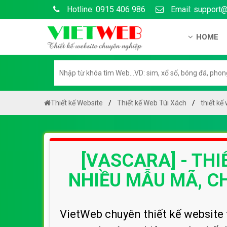
Hotline: 0915 406 986
Email: support
HOME
Giới thiệu
Hồ sơ nă
Hướng dẫ
Thiết kế Website
Thiết kế Web Túi Xách
thiết kế
Tuyển dụ
Chính sá
[VASCARA] - THI
Chính sác
Liên hệ c
NHIỀU MẪU MÃ, C
Chính sác
VietWeb chuyên thiết kế website t