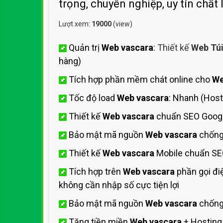
trọng, chuyên nghiệp, uy tín chất 
Lượt xem:
19000
(view)
Quản trị
Web vascara
:
Thiết kế
Web Tú
hàng)
Tích hợp phần mềm chát online cho
We
Tốc độ load
Web vascara
: Nhanh (Hos
Thiết kế
Web vascara
chuẩn SEO Googl
Bảo mật mã nguồn
Web vascara
chống
Thiết kế
Web vascara
Mobile chuẩn SE
Tích hợp trên
Web vascara
phần gọi đi
không cần nhập số cực tiện lợi
Bảo mật mã nguồn
Web vascara
chống 
Tặng tiền miền
Web vascara
+ Hostin