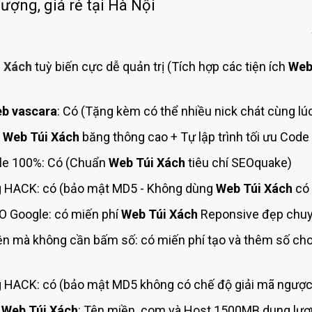
Bảng giá quảng cáo Google
lượng, giá rẻ tại Hà Nội
Bảng giá quảng cáo Facebook
Bảng giá quảng cáo Banner
i Xách
tuỳ biến cực dễ quản trị (Tích hợp các tiện ích
Web
Bảng giá quản trị Website
Bảng giá quản trị Fanpage Facebook
b vascara
: Có (Tặng kèm có thể nhiều nick chát cùng lú
Bảng giá SEO Website
t
Web Túi Xách
băng thông cao + Tự lập trình tối ưu Code
e 100%: Có (Chuẩn
Web Túi Xách
tiêu chí SEOquake)
 HACK: có (bảo mật MD5 - Không dùng
Web Túi Xách
có 
O Google: có miến phí
Web Túi Xách
Reponsive đẹp chuyê
ện mà không cần bấm số: có miến phí tạo và thêm số ch
HACK: có (bảo mật MD5 không có chế độ giải mã ngược 
g
Web Túi Xách
: Tên miền .com và Host 1500MB dung lượn