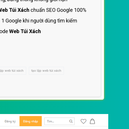
Web Túi Xách
chuẩn SEO Google 100%
 1 Google khi người dùng tìm kiếm
code
Web Túi Xách
lập web túi xách
tạo lập web túi xách