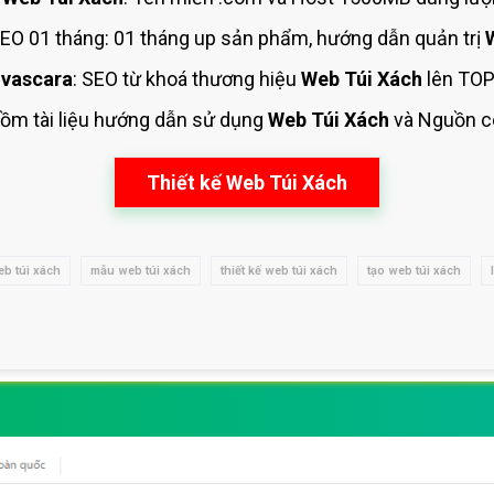
O 01 tháng: 01 tháng up sản phẩm, hướng dẫn quản trị
vascara
: SEO từ khoá thương hiệu
Web Túi Xách
lên TOP
gồm tài liệu hướng dẫn sử dụng
Web Túi Xách
và Nguồn 
Thiết kế Web Túi Xách
b túi xách
mẫu web túi xách
thiết kế web túi xách
tạo web túi xách