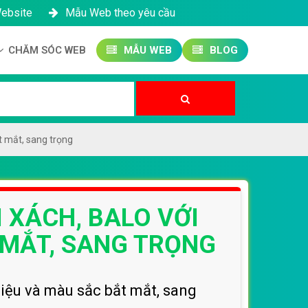
Website
Mẫu Web theo yêu cầu
CHĂM SÓC WEB
MẪU WEB
BLOG
Công ty SEO Website
Quản trị Website
Quản trị Fanpage
ắt mắt, sang trọng
I XÁCH, BALO VỚI
 MẮT, SANG TRỌNG
 liệu và màu sắc bắt mắt, sang