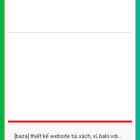
[baza] thiết kế website túi xách với nhiều
mẫu mã, chất liệu và màu sắc bắt mắt, sang