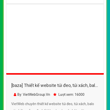
[baza] thiết kế website túi đeo, túi xách, balo
với nhiều mẫu mã, chất liệu và màu sắc bắt
By: VietWebGroup.Vn
Lượt xem: 18800
mắt, sang trọng
VietWeb chuyên thiết kế website túi đeo, túi xách, balo
với nhiều mẫu mã, chất liệu và màu sắc bắt mắt, sang