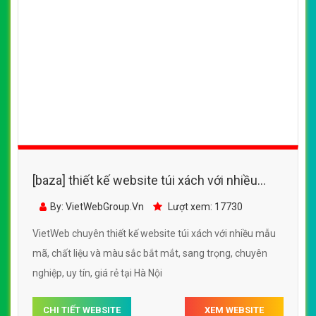
VietWeb gửi lời cảm ơn tới quý khách hàng đã luôn tin dùng
dịch vụ thiết kế website chuyên nghiệp suốt chặng đường >8
năm qua!
CÔNG TY THIẾT KẾ WEBSITE CHUYÊN NGHIỆP VIỆT
WEB
Số 202, Ngõ 364 Trung Liệt, Thái Hà, Đống Đa, Hà Nội
Số 36 Đa Kao, Điện Biên Phủ, Quận 1, TP. Hồ Chí Minh
0915 406 986
(024).6658.7378
support@vietwebgroup.vn
https://vietwebgroup.vn