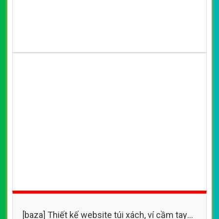
[baza] Thiết kế website túi xách, balo, túi
xách thể thao với nhiều mẫu mã, chất liệu và