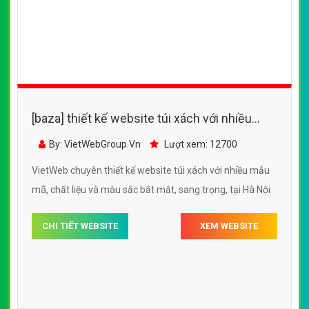
[baza] Thiết kế website túi xách, ví cầm tay
cho nữ với nhiều mẫu mã, chất liệu tốt, bắt
By: VietWebGroup.Vn
Lượt xem: 14200
mắt
VietWeb chuyên thiết kế website túi xách, ví cầm tay cho
nữ với nhiều mẫu mã, chất liệu tốt, bắt mắt, uy tín, chất
lượng, giá rẻ tại Hà Nội
CHI TIẾT WEBSITE
XEM WEBSITE