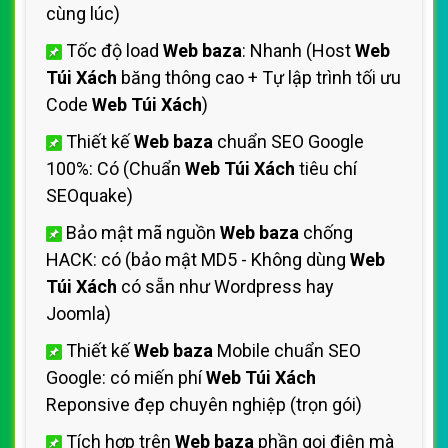
cùng lúc)
Tốc độ load
Web baza
: Nhanh (Host
Web
Túi Xách
băng thông cao + Tự lập trình tối ưu
Code
Web Túi Xách
)
Thiết kế
Web baza
chuẩn SEO Google
100%: Có (Chuẩn
Web Túi Xách
tiêu chí
SEOquake)
Bảo mật mã nguồn
Web baza
chống
HACK: có (bảo mật MD5 - Không dùng
Web
Túi Xách
có sẵn như Wordpress hay
Joomla)
Thiết kế
Web baza
Mobile chuẩn SEO
Google: có miến phí
Web Túi Xách
Reponsive đẹp chuyên nghiệp (trọn gói)
Tích hợp trên
Web baza
phần gọi điện mà