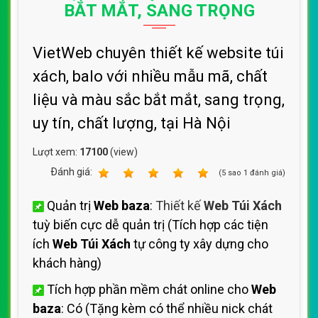
BẮT MẮT, SANG TRỌNG
VietWeb chuyên thiết kế website túi
xách, balo với nhiều mẫu mã, chất
liệu và màu sắc bắt mắt, sang trọng,
uy tín, chất lượng, tại Hà Nội
Lượt xem:
17100
(view)
Ðánh giá:
1
2
3
4
5
(
5
sao
1
đánh giá)
Quản trị
Web baza
:
Thiết kế
Web Túi Xách
tuỳ biến cực dễ quản trị (Tích hợp các tiện
ích
Web Túi Xách
tự công ty xây dựng cho
khách hàng)
Tích hợp phần mềm chát online cho
Web
baza
: Có (Tặng kèm có thể nhiều nick chát