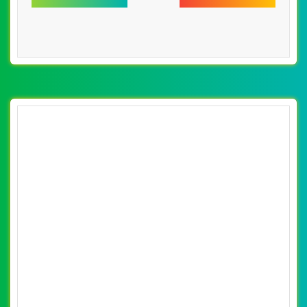
WEBSITE TÚI XÁCH CÙNG LĨNH VỰC