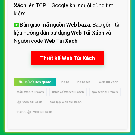
Xách
lên TOP 1 Google khi người dùng tìm
kiếm
Bàn giao mã nguồn
Web baza
: Bao gồm tài
liệu hướng dẫn sử dụng
Web Túi Xách
và
Nguồn code
Web Túi Xách
Thiết kế Web Túi Xách
Chủ đề liên quan:
baza
baza.vn
web túi xách
mẫu web túi xách
thiết kế web túi xách
tạo web túi xách
lập web túi xách
tạo lập web túi xách
thành lập web túi xách