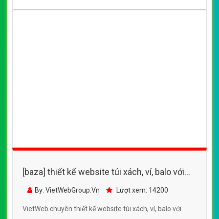
[baza] thiết kế website túi xách với nhiều
mẫu mã, chất liệu và màu sắc bắt mắt, sang
By: VietWebGroup.Vn
Lượt xem: 12700
trọng
VietWeb chuyên thiết kế website túi xách với nhiều mẫu
mã, chất liệu và màu sắc bắt mắt, sang trọng, tại Hà Nội