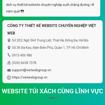
[yes24] thiết kế website túi xách với nhiều
mẫu mã, chất liệu và màu sắc bắt mắt, sang
By: VietWebGroup.Vn
Lượt xem: 17930
trọng
VietWeb chuyên thiết kế website túi xách với nhiều mẫu
mã, chất liệu và màu sắc bắt mắt, sang trọng, chuyên
nghiệp, uy tín, giá rẻ tại Hà Nội