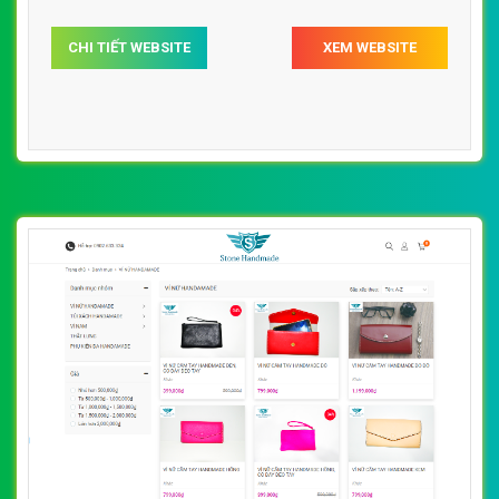
[yes24] Thiết kế website túi xách, ví cầm tay
cho nữ với nhiều mẫu mã, chất liệu tốt, bắt
By: VietWebGroup.Vn
Lượt xem: 14400
mắt
VietWeb chuyên thiết kế website túi xách, ví cầm tay cho
nữ với nhiều mẫu mã, chất liệu tốt, bắt mắt, uy tín, chất
lượng, giá rẻ tại Hà Nội
CHI TIẾT WEBSITE
XEM WEBSITE