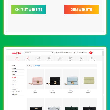
[yes24] thiết kế website túi xách, ví, balo với
nhiều mẫu mã, chất liệu và màu sắc bắt mắt,
By: VietWebGroup.Vn
Lượt xem: 16700
sang trọng
VietWeb chuyên thiết kế website túi xách, ví, balo với
nhiều mẫu mã, chất liệu và màu sắc bắt mắt, sang trọng,
uy tín chất lượng, giá rẻ tại Hà Nội
CHI TIẾT WEBSITE
XEM WEBSITE