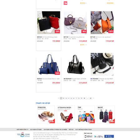
dịch vụ thiết kế website chuyên nghiệp suốt chặng đường >8
năm qua!
CÔNG TY THIẾT KẾ WEBSITE CHUYÊN NGHIỆP VIỆT
WEB
Số 202, Ngõ 364 Trung Liệt, Thái Hà, Đống Đa, Hà Nội
Số 36 Đa Kao, Điện Biên Phủ, Quận 1, TP. Hồ Chí Minh
0915 406 986
(024).6658.7378
support@vietwebgroup.vn
https://vietwebgroup.vn
WEBSITE TÚI XÁCH CÙNG LĨNH VỰC