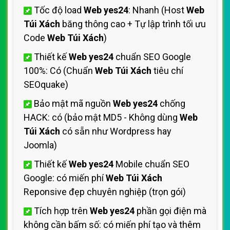
kiếm
Bàn giao mã nguồn
Web yes24
: Bao gồm
tài liệu hướng dẫn sử dụng
Web Túi Xách
và
Nguồn code
Web Túi Xách
Thiết kế Web Túi Xách
Chủ đề liên quan:
yes24
yes24.vn
web túi xách
mẫu web túi xách
thiết kế web túi xách
tạo web túi xách
lập web túi xách
tạo lập web túi xách
thành lập web túi xách