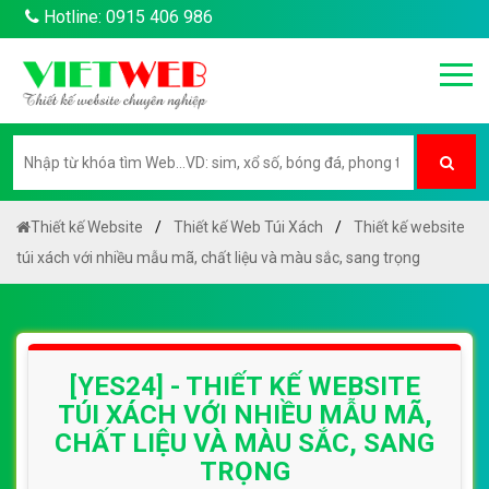
Tốc độ load
Web yes24
: Nhanh (Host
Web
Túi Xách
băng thông cao + Tự lập trình tối ưu
Code
Web Túi Xách
)
Thiết kế
Web yes24
chuẩn SEO Google
100%: Có (Chuẩn
Web Túi Xách
tiêu chí
SEOquake)
Bảo mật mã nguồn
Web yes24
chống
HACK: có (bảo mật MD5 - Không dùng
Web
Túi Xách
có sẵn như Wordpress hay
Joomla)
Thiết kế
Web yes24
Mobile chuẩn SEO
Google: có miến phí
Web Túi Xách
Reponsive đẹp chuyên nghiệp (trọn gói)
Tích hợp trên
Web yes24
phần gọi điện mà
không cần bấm số: có miến phí tạo và thêm