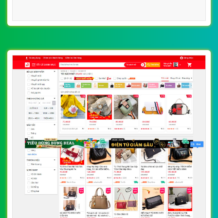
bắt mắt, sang trọng
VietWeb chuyên thiết kế website túi đeo, túi xách, balo
với nhiều mẫu mã, chất liệu và màu sắc bắt mắt, sang
trọng, uy tín, chất lượng, giá rẻ tại Hà Nội
CHI TIẾT WEBSITE
XEM WEBSITE