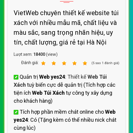
số cho
Web Túi Xách
để khách hàng gọi luôn
không cần nhập số cực tiện lợi
Bảo mật mã nguồn
Web yes24
chống
HACK: có (bảo mật MD5 không có chế độ
giải mã ngược lại)
Tặng tiền miền
Web yes24
+ Hosting
Web
Túi Xách
: Tên miền .com và Host 1500MB
dung lượng, băng thông không giới hạn
Tặng gói quản trị
Web yes24
chuẩn SEO
01 tháng: 01 tháng up sản phẩm, hướng dẫn
quản trị
Web Túi Xách
chuẩn SEO Google
100%
Tặng gói SEO từ khoá thương hiệu
Web
yes24
: SEO từ khoá thương hiệu
Web Túi
Xách
lên TOP 1 Google khi người dùng tìm