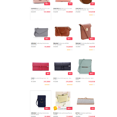
(*) Đây là mẫu website trên mạng tham khảo theo yêu cầu.
VietWeb gửi lời cảm ơn tới quý khách hàng đã luôn tin dùng