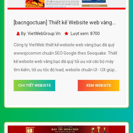
[bacngoctuan] Thiết kế Website web vàng
bạc đá quý - wwwsjccomvn
By: VietWebGroup.Vn
Lượt xem: 8700
Công ty VietWeb thiết kế website web vàng bạc đá quý
wwwsjccomvn chuẩn SEO Google theo Seoquake. Thiết
kế website web vàng bạc đá quý tối ưu với các bộ máy
tìm kiếm, tối ưu tốc độ load, website chuẩn UI - UX giúp
tăng trải nghiệm người dùng lướt website web vàng bạc
CHI TIẾT WEBSITE
XEM WEBSITE
đá quý wwwsjccomvn