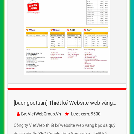
[bacngoctuan] Thiết kế Website web vàng
bạc đá quý - dojivn
By: VietWebGroup.Vn
Lượt xem: 9500
Công ty VietWeb thiết kế website web vàng bạc đá quý
dojivn chuẩn SEO Google theo Seoquake. Thiết kế