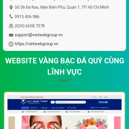
Số 36 Đa Kao, Điện Biên Phủ, Quận 1, TP. Hồ Chí Minh
0915 406 986
(024).6658.7378
support@vietwebgroup.vn
https://vietwebgroup.vn
WEBSITE VÀNG BẠC ĐÁ QUÝ CÙNG
LĨNH VỰC