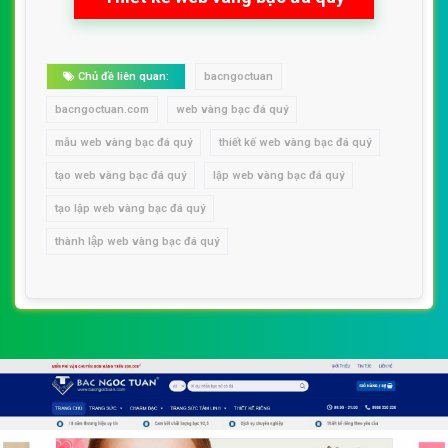
Chủ đề liên quan:
bacngoctuan
bacngoctuan.com
web vàng bạc đá quý
mẫu web vàng bạc đá quý
thiết kế web vàng bạc đá quý
tạo web vàng bạc đá quý
lập web vàng bạc đá quý
tạo lập web vàng bạc đá quý
thành lập web vàng bạc đá quý