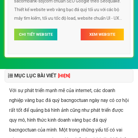
sacombank-sbjcom chuẩn SEO Google theo Seoquake.
Thiết kế website web vàng bạc đá quý tối ưu với các bộ
máy tìm kiếm, tối ưu tốc độ load, website chuẩn UI - UX
giúp tăng trải nghiệm người dùng lướt website web vàng
CHI TIẾT WEBSITE
XEM WEBSITE
bạc đá quý sacombank-sbjcom
MỤC LỤC BÀI VIẾT
[HIỆN]
Với sự phát triển mạnh mẽ của internet, các doanh
nghiệp vàng bạc đá quý bacngoctuan ngày nay có cơ hội
rất tốt để quảng bá hình ảnh cũng như phát triển được
quy mô, hình thức kinh doanh vàng bạc đá quý
bacngoctuan của mình. Một trong những yếu tố có vai