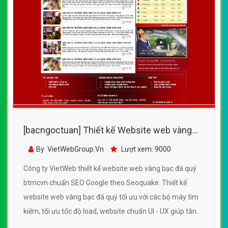
[bacngoctuan] Thiết kế Website web vàng
bạc đá quý - btmcvn
By: VietWebGroup.Vn
Lượt xem: 9000
Công ty VietWeb thiết kế website web vàng bạc đá quý
btmcvn chuẩn SEO Google theo Seoquake. Thiết kế
website web vàng bạc đá quý tối ưu với các bộ máy tìm
kiếm, tối ưu tốc độ load, website chuẩn UI - UX giúp tăng
trải nghiệm người dùng lướt website web vàng bạc đá