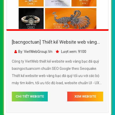
[bacngoctuan] Thiết kế Website web vàng
bạc đá quý - bacngoctuancom
By: VietWebGroup.Vn
Lượt xem: 9100
Công ty VietWeb thiết kế website web vàng bạc đá quý
bacngoctuancom chuẩn SEO Google theo Seoquake.
Thiết kế website web vàng bạc đá quý tối ưu với các bộ
máy tìm kiếm, tối ưu tốc độ load, website chuẩn UI - UX
giúp tăng trải nghiệm người dùng lướt website web vàng
CHI TIẾT WEBSITE
XEM WEBSITE
bạc đá quý bacngoctuancom