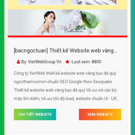
[bacngoctuan] Thiết kế Website web vàng
bạc đá quý - ngocthamcomvn
By: VietWebGroup.Vn
Lượt xem: 8800
Công ty VietWeb thiết kế website web vàng bạc đá quý
ngocthamcomvn chuẩn SEO Google theo Seoquake.
Thiết kế website web vàng bạc đá quý tối ưu với các bộ
máy tìm kiếm, tối ưu tốc độ load, website chuẩn UI - UX
giúp tăng trải nghiệm người dùng lướt website web vàng
CHI TIẾT WEBSITE
XEM WEBSITE
bạc đá quý ngocthamcomvn