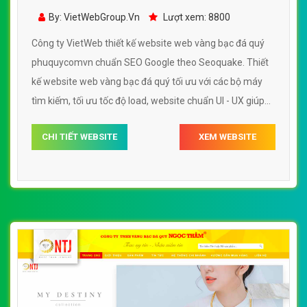
bạc đá quý - phuquycomvn
By: VietWebGroup.Vn
Lượt xem: 8800
Công ty VietWeb thiết kế website web vàng bạc đá quý
phuquycomvn chuẩn SEO Google theo Seoquake. Thiết
kế website web vàng bạc đá quý tối ưu với các bộ máy
tìm kiếm, tối ưu tốc độ load, website chuẩn UI - UX giúp
tăng trải nghiệm người dùng lướt website web vàng bạc
CHI TIẾT WEBSITE
XEM WEBSITE
đá quý phuquycomvn