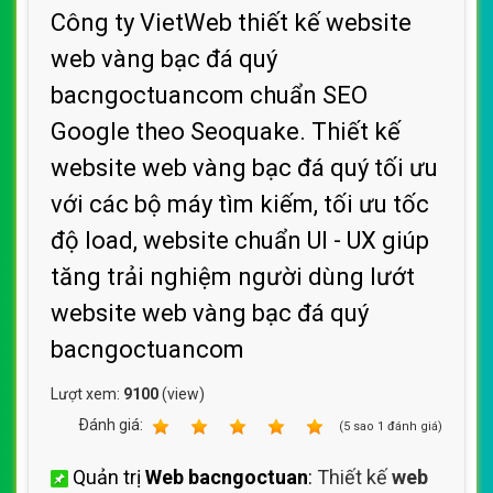
Công ty VietWeb thiết kế website
web vàng bạc đá quý
bacngoctuancom chuẩn SEO
Google theo Seoquake. Thiết kế
website web vàng bạc đá quý tối ưu
với các bộ máy tìm kiếm, tối ưu tốc
độ load, website chuẩn UI - UX giúp
tăng trải nghiệm người dùng lướt
website web vàng bạc đá quý
bacngoctuancom
Lượt xem:
9100
(view)
Ðánh giá:
1
2
3
4
5
(
5
sao
1
đánh giá)
Quản trị
Web bacngoctuan
:
Thiết kế
web