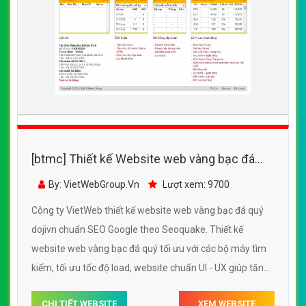
[btmc] Thiết kế Website web vàng bạc đá
quý - dojivn
By: VietWebGroup.Vn
Lượt xem: 9700
Công ty VietWeb thiết kế website web vàng bạc đá quý
dojivn chuẩn SEO Google theo Seoquake. Thiết kế
website web vàng bạc đá quý tối ưu với các bộ máy tìm
kiếm, tối ưu tốc độ load, website chuẩn UI - UX giúp tăng
trải nghiệm người dùng lướt website web vàng bạc đá
CHI TIẾT WEBSITE
XEM WEBSITE