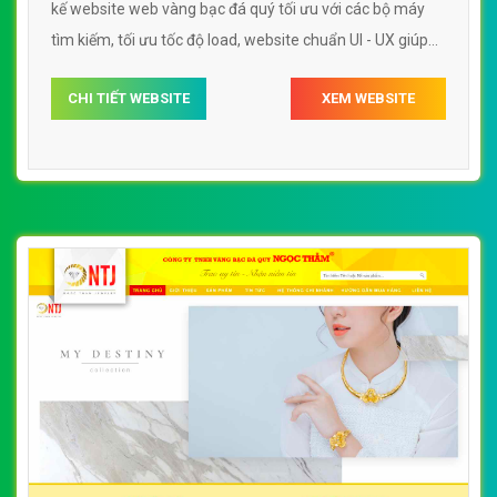
kế website web vàng bạc đá quý tối ưu với các bộ máy
tìm kiếm, tối ưu tốc độ load, website chuẩn UI - UX giúp
tăng trải nghiệm người dùng lướt website web vàng bạc
CHI TIẾT WEBSITE
XEM WEBSITE
đá quý phuquycomvn