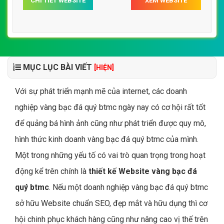
CHI TIẾT WEBSITE
XEM WEBSITE
bạc đá quý sacombank-sbjcom
MỤC LỤC BÀI VIẾT
[HIỆN]
Với sự phát triển mạnh mẽ của internet, các doanh
nghiệp vàng bạc đá quý btmc ngày nay có cơ hội rất tốt
để quảng bá hình ảnh cũng như phát triển được quy mô,
hình thức kinh doanh vàng bạc đá quý btmc của mình.
Một trong những yếu tố có vai trò quan trọng trong hoạt
động kể trên chính là
thiết kế Website vàng bạc đá
quý btmc
. Nếu một doanh nghiệp vàng bạc đá quý btmc
sở hữu Website chuẩn SEO, đẹp mắt và hữu dụng thì cơ
hội chinh phục khách hàng cũng như nâng cao vị thế trên