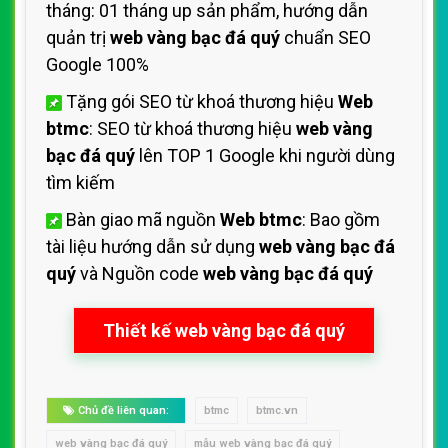
tháng: 01 tháng up sản phẩm, hướng dẫn
quản trị
web vàng bạc đá quý
chuẩn SEO
Google 100%
Tặng gói SEO từ khoá thương hiệu
Web
btmc
: SEO từ khoá thương hiệu
web vàng
bạc đá quý
lên TOP 1 Google khi người dùng
tìm kiếm
Bàn giao mã nguồn
Web btmc
: Bao gồm
tài liệu hướng dẫn sử dụng
web vàng bạc đá
quý
và Nguồn code
web vàng bạc đá quý
Thiết kế web vàng bạc đá quý
Chủ đề liên quan:
btmc
btmc.vn
web vàng bạc đá quý
mẫu web vàng bạc đá quý