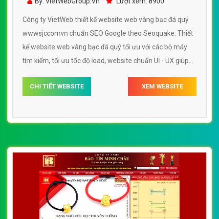
By: VietWebGroup.Vn
Lượt xem: 8900
Công ty VietWeb thiết kế website web vàng bạc đá quý
wwwsjccomvn chuẩn SEO Google theo Seoquake. Thiết
kế website web vàng bạc đá quý tối ưu với các bộ máy
tìm kiếm, tối ưu tốc độ load, website chuẩn UI - UX giúp
tăng trải nghiệm người dùng lướt website web vàng bạc
CHI TIẾT WEBSITE
XEM WEBSITE
đá quý wwwsjccomvn