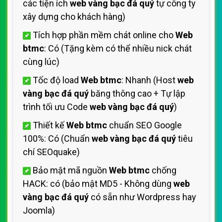
các tiện ích
web vàng bạc đá quý
tự công ty
xây dựng cho khách hàng)
Tích hợp phần mềm chát online cho
Web
btmc
: Có (Tặng kèm có thể nhiều nick chát
cùng lúc)
Tốc độ load
Web btmc
: Nhanh (Host
web
vàng bạc đá quý
băng thông cao + Tự lập
trình tối ưu Code
web vàng bạc đá quý
)
Thiết kế
Web btmc
chuẩn SEO Google
100%: Có (Chuẩn
web vàng bạc đá quý
tiêu
chí SEOquake)
Bảo mật mã nguồn
Web btmc
chống
HACK: có (bảo mật MD5 - Không dùng
web
vàng bạc đá quý
có sẵn như Wordpress hay
Joomla)