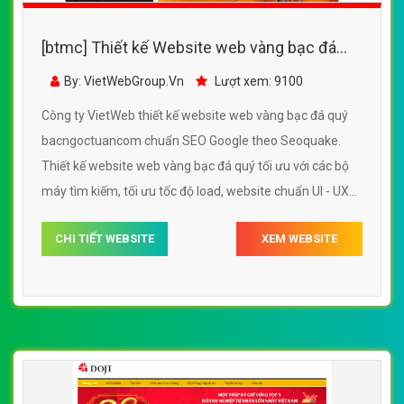
[btmc] Thiết kế Website web vàng bạc đá
quý - bacngoctuancom
By: VietWebGroup.Vn
Lượt xem: 9100
Công ty VietWeb thiết kế website web vàng bạc đá quý
bacngoctuancom chuẩn SEO Google theo Seoquake.
Thiết kế website web vàng bạc đá quý tối ưu với các bộ
máy tìm kiếm, tối ưu tốc độ load, website chuẩn UI - UX
giúp tăng trải nghiệm người dùng lướt website web vàng
CHI TIẾT WEBSITE
XEM WEBSITE
bạc đá quý bacngoctuancom