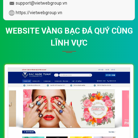
support@vietwebgroup.vn
https://vietwebgroup.vn
WEBSITE VÀNG BẠC ĐÁ QUÝ CÙNG
LĨNH VỰC