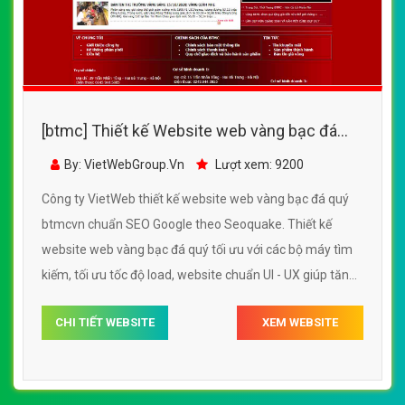
[btmc] Thiết kế Website web vàng bạc đá
quý - btmcvn
By: VietWebGroup.Vn
Lượt xem: 9200
Công ty VietWeb thiết kế website web vàng bạc đá quý
btmcvn chuẩn SEO Google theo Seoquake. Thiết kế
website web vàng bạc đá quý tối ưu với các bộ máy tìm
kiếm, tối ưu tốc độ load, website chuẩn UI - UX giúp tăng
trải nghiệm người dùng lướt website web vàng bạc đá
CHI TIẾT WEBSITE
XEM WEBSITE
quý btmcvn