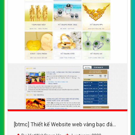
[btmc] Thiết kế Website web vàng bạc đá
quý - wwwsjccomvn