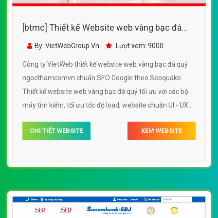
[btmc] Thiết kế Website web vàng bạc đá
quý - ngocthamcomvn
By: VietWebGroup.Vn
Lượt xem: 9000
Công ty VietWeb thiết kế website web vàng bạc đá quý
ngocthamcomvn chuẩn SEO Google theo Seoquake.
Thiết kế website web vàng bạc đá quý tối ưu với các bộ
máy tìm kiếm, tối ưu tốc độ load, website chuẩn UI - UX
giúp tăng trải nghiệm người dùng lướt website web vàng
CHI TIẾT WEBSITE
XEM WEBSITE
bạc đá quý ngocthamcomvn