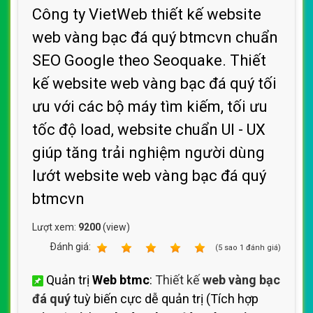
Công ty VietWeb thiết kế website
web vàng bạc đá quý btmcvn chuẩn
SEO Google theo Seoquake. Thiết
kế website web vàng bạc đá quý tối
ưu với các bộ máy tìm kiếm, tối ưu
tốc độ load, website chuẩn UI - UX
giúp tăng trải nghiệm người dùng
lướt website web vàng bạc đá quý
btmcvn
Lượt xem:
9200
(view)
Ðánh giá:
1
2
3
4
5
(
5
sao
1
đánh giá)
Quản trị
Web btmc
:
Thiết kế
web vàng bạc
đá quý
tuỳ biến cực dễ quản trị (Tích hợp