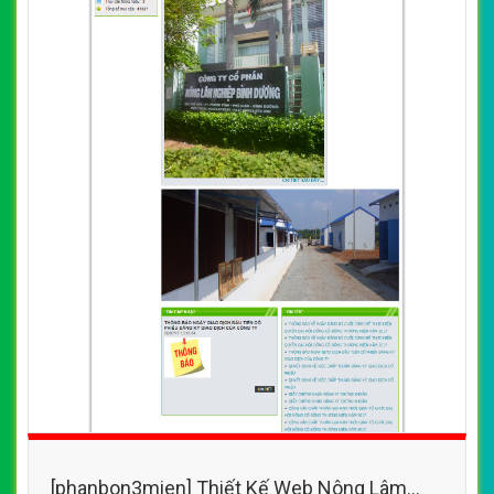
[phanbon3mien] Thiết Kế Web Nông Lâm