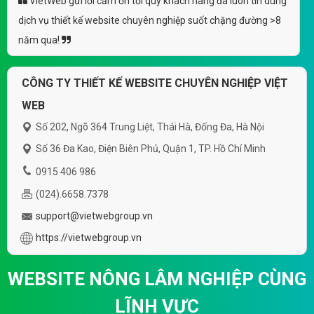
VietWeb gửi lời cảm ơn tới quý khách hàng đã luôn tin dùng
dịch vụ thiết kế website chuyên nghiệp suốt chặng đường >8
năm qua!
CÔNG TY THIẾT KẾ WEBSITE CHUYÊN NGHIỆP VIỆT
WEB
Số 202, Ngõ 364 Trung Liệt, Thái Hà, Đống Đa, Hà Nội
Số 36 Đa Kao, Điện Biên Phủ, Quận 1, TP. Hồ Chí Minh
0915 406 986
(024).6658.7378
support@vietwebgroup.vn
https://vietwebgroup.vn
WEBSITE NÔNG LÂM NGHIỆP CÙNG
LĨNH VỰC