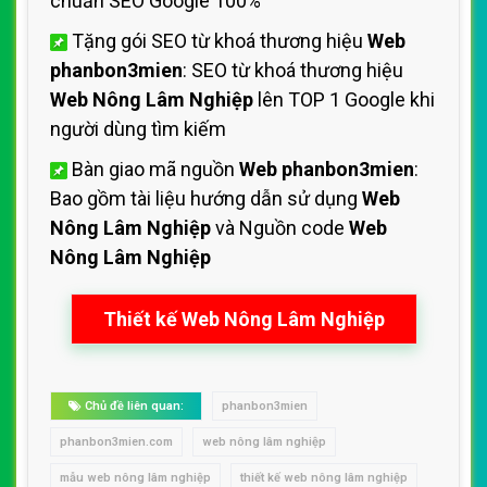
chuẩn SEO Google 100%
Tặng gói SEO từ khoá thương hiệu
Web
phanbon3mien
: SEO từ khoá thương hiệu
Web Nông Lâm Nghiệp
lên TOP 1 Google khi
người dùng tìm kiếm
Bàn giao mã nguồn
Web phanbon3mien
:
Bao gồm tài liệu hướng dẫn sử dụng
Web
Nông Lâm Nghiệp
và Nguồn code
Web
Nông Lâm Nghiệp
Thiết kế Web Nông Lâm Nghiệp
Chủ đề liên quan:
phanbon3mien
phanbon3mien.com
web nông lâm nghiệp
mẫu web nông lâm nghiệp
thiết kế web nông lâm nghiệp