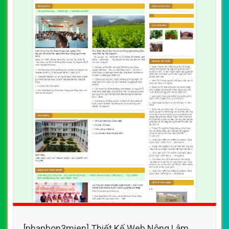
[phanbon3mien] Thiết Kế Web Nông Lâm