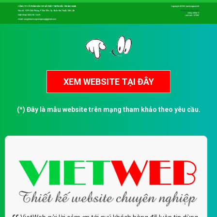
(*) Đây là mẫu website trên mạng tham khảo theo yêu cầu.