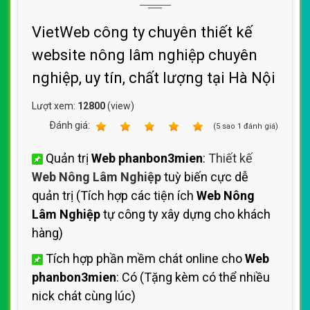
VietWeb công ty chuyên thiết kế
website nông lâm nghiệp chuyên
nghiệp, uy tín, chất lượng tại Hà Nội
Lượt xem:
12800
(view)
Ðánh giá:
1
2
3
4
5
(
5
sao
1
đánh giá)
Quản trị
Web phanbon3mien
:
Thiết kế
Web Nông Lâm Nghiệp
tuỳ biến cực dễ
quản trị (Tích hợp các tiện ích
Web Nông
Lâm Nghiệp
tự công ty xây dựng cho khách
hàng)
Tích hợp phần mềm chát online cho
Web
phanbon3mien
: Có (Tặng kèm có thể nhiều
nick chát cùng lúc)