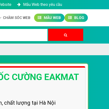
Website
Mẫu Web theo yêu cầu
CHĂM SÓC WEB
MẪU WEB
BLOG
Công ty SEO Website
Quản trị Website
Quản trị Fanpage
QUỐC CƯỜNG EAKMAT
, chất lượng tại Hà Nội