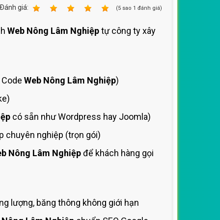
Ðánh giá:
1
2
3
4
5
(
5
sao
1
đánh giá)
ch
Web Nông Lâm Nghiệp
tự công ty xây
ưu Code
Web Nông Lâm Nghiệp
)
ke)
iệp
có sẵn như Wordpress hay Joomla)
 chuyên nghiệp (trọn gói)
b Nông Lâm Nghiệp
để khách hàng gọi
)
g lượng, băng thông không giới hạn