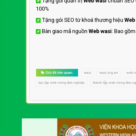
Tặng gói quản trị
Web wasi
chuẩn SEO 0
100%
Tặng gói SEO từ khoá thương hiệu
Web 
Bàn giao mã nguồn
Web wasi
: Bao gồm
Chủ đề liên quan:
wasi
wasi.org.vn
web n
tạo lập web nông lâm nghiệp
thành lập web nông lâm n