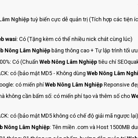
Bảng giá quảng cáo Google
Bảng giá quảng cáo Facebook
Lâm Nghiệp
tuỳ biến cực dễ quản trị (Tích hợp các tiện í
Bảng giá quảng cáo Banner
Bảng giá quản trị Website
b wasi
: Có (Tặng kèm có thể nhiều nick chát cùng lúc)
Bảng giá quản trị Fanpage Facebook
b Nông Lâm Nghiệp
băng thông cao + Tự lập trình tối 
Bảng giá SEO Website
00%: Có (Chuẩn
Web Nông Lâm Nghiệp
tiêu chí SEOqua
CK: có (bảo mật MD5 - Không dùng
Web Nông Lâm Ngh
ogle: có miến phí
Web Nông Lâm Nghiệp
Reponsive đẹp
mà không cần bấm số: có miến phí tạo và thêm số cho
We
K: có (bảo mật MD5 không có chế độ giải mã ngược lại
b Nông Lâm Nghiệp
: Tên miền .com và Host 1500MB dun