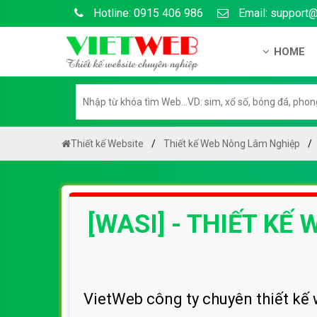
Hotline: 0915 406 986
Email: support
HOME
Giới thiệu
Hồ sơ nă
Hướng dẫ
Thiết kế Website
Thiết kế Web Nông Lâm Nghiệp
Tuyển dụ
Chính sá
[WASI] - THIẾT K
Chính sác
Liên hệ c
Chính sác
VietWeb công ty chuyên thiết kế 