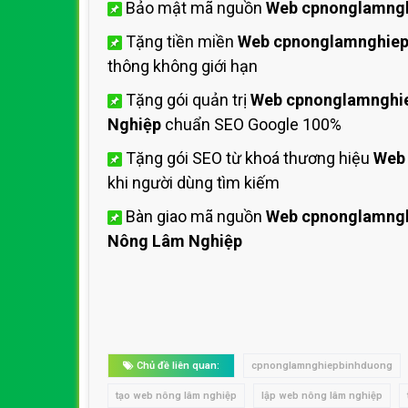
Bảo mật mã nguồn
Web cpnonglamng
Tặng tiền miền
Web cpnonglamnghie
thông không giới hạn
Tặng gói quản trị
Web cpnonglamnghi
Nghiệp
chuẩn SEO Google 100%
Tặng gói SEO từ khoá thương hiệu
Web
khi người dùng tìm kiếm
Bàn giao mã nguồn
Web cpnonglamng
Nông Lâm Nghiệp
Chủ đề liên quan:
cpnonglamnghiepbinhduong
tạo web nông lâm nghiệp
lập web nông lâm nghiệp