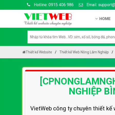
Hotline: 0915 406 986
Email: support
HOME
Giới thiệu
Hồ sơ nă
Hướng dẫ
Thiết kế Website
Thiết kế Web Nông Lâm Nghiệp
Tuyển dụ
Chính sá
[CPNONGLAMNGHI
Chính sác
Liên hệ c
NGHIỆP B
Chính sác
VietWeb công ty chuyên thiết kế 