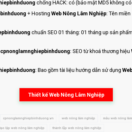
hiepbinhduong
chống HACK: có (bảo mật MD5 không có c
pbinhduong
+ Hosting
Web Nông Lâm Nghiệp
: Tên miền
epbinhduong
chuẩn SEO 01 tháng: 01 tháng up sản phẩm
 cpnonglamnghiepbinhduong
: SEO từ khoá thương hiệu
hiepbinhduong
: Bao gồm tài liệu hướng dẫn sử dụng
Web
Thiết kế Web Nông Lâm Nghiệp
cpnonglamnghiepbinhduong.vn
web nông lâm nghiệp
mẫu web nông lâm
tạo lập web nông lâm nghiệp
thành lập web nông lâm nghiệp