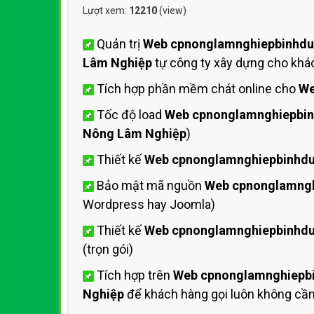
Lượt xem:
12210
(view)
Quản trị
Web cpnonglamnghiepbinhd
Lâm Nghiệp
tự công ty xây dựng cho khá
Tích hợp phần mềm chát online cho
We
Tốc độ load
Web cpnonglamnghiepbi
Nông Lâm Nghiệp
)
Thiết kế
Web cpnonglamnghiepbinhd
Bảo mật mã nguồn
Web cpnonglamng
Wordpress hay Joomla)
Thiết kế
Web cpnonglamnghiepbinhd
(trọn gói)
Tích hợp trên
Web cpnonglamnghiepb
Nghiệp
để khách hàng gọi luôn không cần 