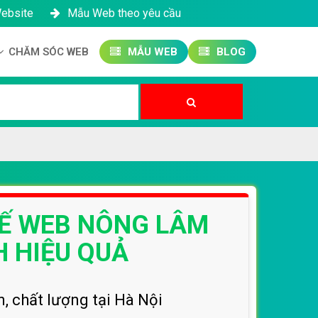
Website
Mẫu Web theo yêu cầu
CHĂM SÓC WEB
MẪU WEB
BLOG
Công ty SEO Website
Quản trị Website
Quản trị Fanpage
KẾ WEB NÔNG LÂM
 HIỆU QUẢ
, chất lượng tại Hà Nội