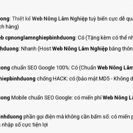
Bảng giá quảng cáo Google
Bảng giá quảng cáo Facebook
uong
:
Thiết kế
Web Nông Lâm Nghiệp
tuỳ biến cực dễ quả
Bảng giá quảng cáo Banner
ch hàng)
Bảng giá quản trị Website
b cpnonglamnghiepbinhduong
: Có (Tặng kèm có thể nh
Bảng giá quản trị Fanpage Facebook
nhduong
: Nhanh (Host
Web Nông Lâm Nghiệp
băng thông
Bảng giá SEO Website
uong
chuẩn SEO Google 100%: Có (Chuẩn
Web Nông Lâm
hiepbinhduong
chống HACK: có (bảo mật MD5 - Không 
uong
Mobile chuẩn SEO Google: có miến phí
Web Nông L
inhduong
phần gọi điện mà không cần bấm số: có miến p
nhập số cực tiện lợi