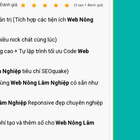
Ðánh giá:
1
2
3
4
5
(
5
sao
1
đánh giá)
n trị (Tích hợp các tiện ích
Web Nông
iều nick chát cùng lúc)
 cao + Tự lập trình tối ưu Code
Web
 Nghiệp
tiêu chí SEOquake)
dùng
Web Nông Lâm Nghiệp
có sẵn như
âm Nghiệp
Reponsive đẹp chuyên nghiệp
hí tạo và thêm số cho
Web Nông Lâm