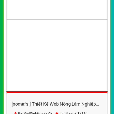
[nomafsi] Thiết Kế Web Nông Lâm Nghiệp
Vinafor đẹp, chuyên nghiệp chuẩn SEO
By: VietWebGroup.Vn
Lượt xem: 12110