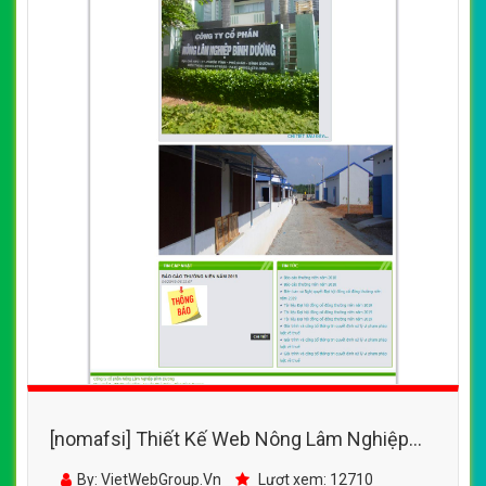
[nomafsi] Thiết Kế Web Nông Lâm Nghiệp
Quyết Thắng Quảng Nam
By: VietWebGroup.Vn
Lượt xem: 12710