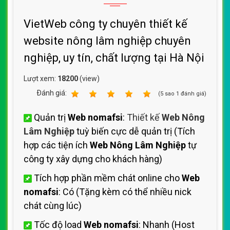
VietWeb công ty chuyên thiết kế
website nông lâm nghiệp chuyên
nghiệp, uy tín, chất lượng tại Hà Nội
Lượt xem:
18200
(view)
Ðánh giá:
1
2
3
4
5
(
5
sao
1
đánh giá)
Quản trị
Web nomafsi
:
Thiết kế
Web Nông
Lâm Nghiệp
tuỳ biến cực dễ quản trị (Tích
hợp các tiện ích
Web Nông Lâm Nghiệp
tự
công ty xây dựng cho khách hàng)
Tích hợp phần mềm chát online cho
Web
nomafsi
: Có (Tặng kèm có thể nhiều nick
chát cùng lúc)
Tốc độ load
Web nomafsi
: Nhanh (Host