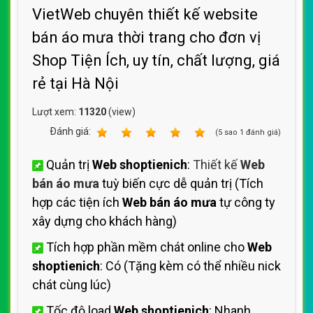
VietWeb chuyên thiết kế website
bán áo mưa thời trang cho đơn vị
Shop Tiện Ích, uy tín, chất lượng, giá
rẻ tại Hà Nội
Lượt xem:
11320
(view)
Ðánh giá:
1
2
3
4
5
(
5
sao
1
đánh giá)
Quản trị
Web shoptienich
:
Thiết kế
Web
bán áo mưa
tuỳ biến cực dễ quản trị (Tích
hợp các tiện ích
Web bán áo mưa
tự công ty
xây dựng cho khách hàng)
Tích hợp phần mềm chát online cho
Web
shoptienich
: Có (Tặng kèm có thể nhiều nick
chát cùng lúc)
Tốc độ load
Web shoptienich
: Nhanh