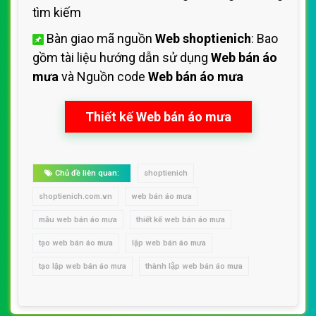
tìm kiếm
Bàn giao mã nguồn
Web shoptienich
: Bao
gồm tài liệu hướng dẫn sử dụng
Web bán áo
mưa
và Nguồn code
Web bán áo mưa
Thiết kế Web bán áo mưa
Chủ đề liên quan:
shoptienich
shoptienich.com.vn
web bán áo mưa
mẫu web bán áo mưa
thiết kế web bán áo mưa
tạo web bán áo mưa
lập web bán áo mưa
tạo lập web bán áo mưa
thành lập web bán áo mưa