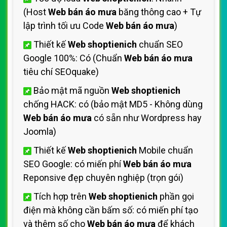
(Host
Web bán áo mưa
băng thông cao + Tự
lập trình tối ưu Code
Web bán áo mưa
)
Thiết kế
Web shoptienich
chuẩn SEO
Google 100%: Có (Chuẩn
Web bán áo mưa
tiêu chí SEOquake)
Bảo mật mã nguồn
Web shoptienich
chống HACK: có (bảo mật MD5 - Không dùng
Web bán áo mưa
có sẵn như Wordpress hay
Joomla)
Thiết kế
Web shoptienich
Mobile chuẩn
SEO Google: có miến phí
Web bán áo mưa
Reponsive đẹp chuyên nghiệp (trọn gói)
Tích hợp trên
Web shoptienich
phần gọi
điện mà không cần bấm số: có miến phí tạo
và thêm số cho
Web bán áo mưa
để khách