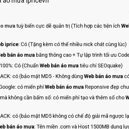
 áo mưa ipricevn
Bảng giá quảng cáo Google
Bảng giá quảng cáo Facebook
Bảng giá quảng cáo Banner
áo mưa
tuỳ biến cực dễ quản trị (Tích hợp các tiện ích
We
Bảng giá quản trị Website
Bảng giá quản trị Fanpage Facebook
b iprice
: Có (Tặng kèm có thể nhiều nick chát cùng lúc)
Bảng giá SEO Website
eb bán áo mưa
băng thông cao + Tự lập trình tối ưu Cod
 100%: Có (Chuẩn
Web bán áo mưa
tiêu chí SEOquake)
ACK: có (bảo mật MD5 - Không dùng
Web bán áo mưa
có
oogle: có miến phí
Web bán áo mưa
Reponsive đẹp chuy
 mà không cần bấm số: có miến phí tạo và thêm số cho
W
CK: có (bảo mật MD5 không có chế độ giải mã ngược lạ
eb bán áo mưa
: Tên miền .com và Host 1500MB dung lượ