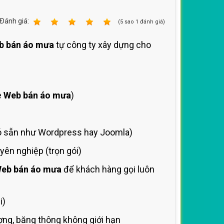
Ðánh giá:
1
2
3
4
5
(
5
sao
1
đánh giá)
b bán áo mưa
tự công ty xây dựng cho
e
Web bán áo mưa
)
 sẵn như Wordpress hay Joomla)
ên nghiệp (trọn gói)
eb bán áo mưa
để khách hàng gọi luôn
i)
ng, băng thông không giới hạn