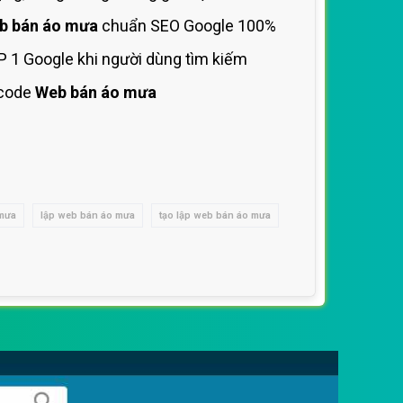
b bán áo mưa
chuẩn SEO Google 100%
P 1 Google khi người dùng tìm kiếm
code
Web bán áo mưa
 mưa
lập web bán áo mưa
tạo lập web bán áo mưa