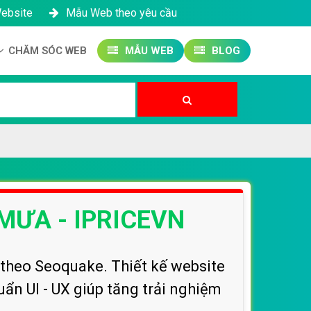
Website
Mẫu Web theo yêu cầu
CHĂM SÓC WEB
MẪU WEB
BLOG
Công ty SEO Website
Quản trị Website
Quản trị Fanpage
 MƯA - IPRICEVN
theo Seoquake. Thiết kế website
ẩn UI - UX giúp tăng trải nghiệm