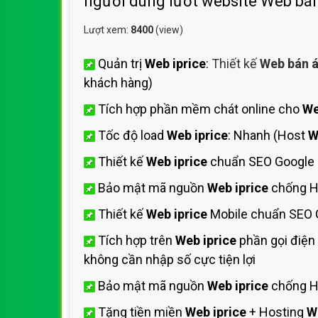
người dùng lướt website Web bán
Lượt xem:
8400
(view)
Quản trị
Web iprice
:
Thiết kế
Web bán 
khách hàng)
Tích hợp phần mềm chát online cho
We
Tốc độ load
Web iprice
: Nhanh (Host
W
Thiết kế
Web iprice
chuẩn SEO Google
Bảo mật mã nguồn
Web iprice
chống H
Thiết kế
Web iprice
Mobile chuẩn SEO G
Tích hợp trên
Web iprice
phần gọi điện
không cần nhập số cực tiện lợi
Bảo mật mã nguồn
Web iprice
chống HA
Tặng tiền miền
Web iprice
+ Hosting
W