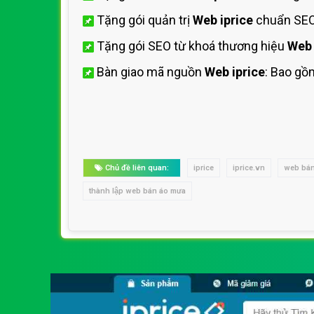
Tặng gói quản trị
Web iprice
chuẩn SEO 
Tặng gói SEO từ khoá thương hiệu
Web 
Bàn giao mã nguồn
Web iprice
: Bao gồ
Chủ đề liên quan:
iprice
iprice.vn
web bán
thành lập web bán áo mưa