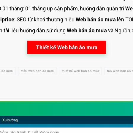
01 tháng: 01 tháng up sản phẩm, hướng dẫn quản trị
We
iprice
: SEO từ khoá thương hiệu
Web bán áo mưa
lên TO
m tài liệu hướng dẫn sử dụng
Web bán áo mưa
và Nguồn 
Thiết kế Web bán áo mưa
 áo mưa
mẫu web bán áo mưa
thiết kế web bán áo mưa
tạo web bán áo