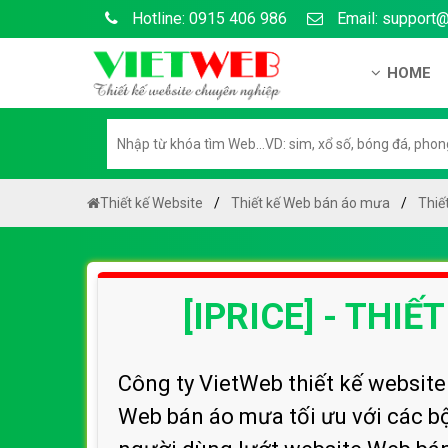
Hotline: 0915 406 986
Email: support
HOME
Giới thiệu
Hồ sơ nă
Hướng dẫ
Thiết kế Website
Thiết kế Web bán áo mưa
Thiế
Tuyển dụ
Chính sá
[IPRICE] - THI
Chính sác
Liên hệ c
Chính sác
Công ty VietWeb thiết kế websit
Web bán áo mưa tối ưu với các bộ 