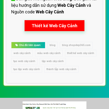
liệu hướng dẫn sử dụng
Web Cây Cảnh
và
Nguồn code
Web Cây Cảnh
Thiết kế Web Cây Cảnh
Chủ đề liên quan:
blog
blog.shopdep365.com
web cây cảnh
mẫu web cây cảnh
thiết kế web cây cảnh
tạo web cây cảnh
lập web cây cảnh
tạo lập web cây cảnh
thành lập web cây cảnh