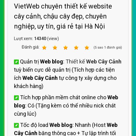
VietWeb chuyên thiết kế website
cây cảnh, chậu cây đẹp, chuyên
nghiệp, uy tín, giá rẻ tại Hà Nội
Lượt xem:
14340
(view)
Ðánh giá:
1
2
3
4
5
(
5
sao
1
đánh giá)
Quản trị
Web blog
:
Thiết kế
Web Cây Cảnh
tuỳ biến cực dễ quản trị (Tích hợp các tiện
ích
Web Cây Cảnh
tự công ty xây dựng cho
khách hàng)
Tích hợp phần mềm chát online cho
Web
blog
: Có (Tặng kèm có thể nhiều nick chát
cùng lúc)
Tốc độ load
Web blog
: Nhanh (Host
Web
Cây Cảnh
băng thông cao + Tự lập trình tối