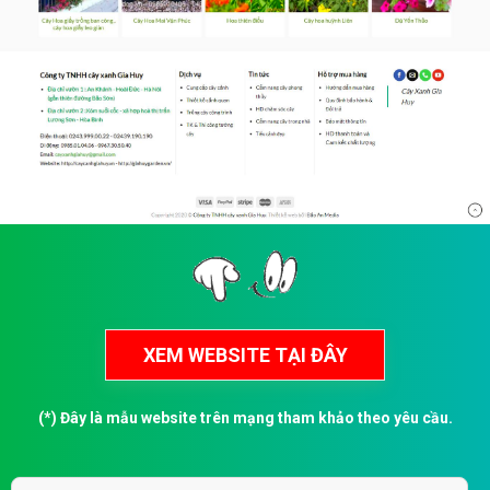
(*) Đây là mẫu website trên mạng tham khảo theo yêu cầu.