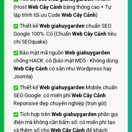
(Host
Web Cây Cảnh
băng thông cao + Tự
lập trình tối ưu Code
Web Cây Cảnh
)
Thiết kế
Web giahuygarden
chuẩn SEO
Google 100%: Có (Chuẩn
Web Cây Cảnh
tiêu
chí SEOquake)
Bảo mật mã nguồn
Web giahuygarden
chống HACK: có (bảo mật MD5 - Không dùng
Web Cây Cảnh
có sẵn như Wordpress hay
Joomla)
Thiết kế
Web giahuygarden
Mobile chuẩn
SEO Google: có miến phí
Web Cây Cảnh
Reponsive đẹp chuyên nghiệp (trọn gói)
Tích hợp trên
Web giahuygarden
phần gọi
điện mà không cần bấm số: có miến phí tạo
và thêm số cho
Web Cây Cảnh
để khách