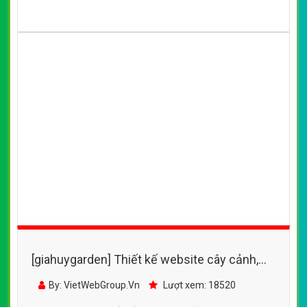
[giahuygarden] Thiết kế website cây cảnh,
cách chăm sóc cây, hoa cảnh
By: VietWebGroup.Vn
Lượt xem: 18520