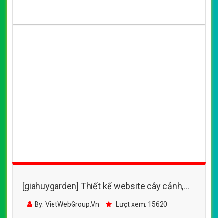
[giahuygarden] Thiết kế website cây cảnh,
chậu cây dáng đẹp đẹp SEO tốt
By: VietWebGroup.Vn
Lượt xem: 15620