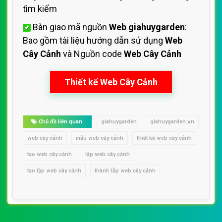
tìm kiếm
Bàn giao mã nguồn
Web giahuygarden
:
Bao gồm tài liệu hướng dẫn sử dụng
Web
Cây Cảnh
và Nguồn code
Web Cây Cảnh
Thiết kế Web Cây Cảnh
Chủ đề liên quan:
giahuygarden
giahuygarden.vn
web cây cảnh
mẫu web cây cảnh
thiết kế web cây cảnh
tạo web cây cảnh
lập web cây cảnh
tạo lập web cây cảnh
thành lập web cây cảnh