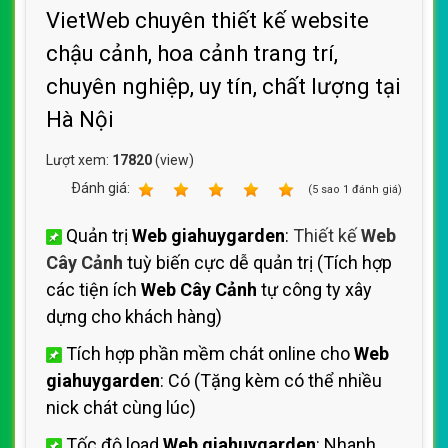
VietWeb chuyên thiết kế website
chậu cảnh, hoa cảnh trang trí,
chuyên nghiệp, uy tín, chất lượng tại
Hà Nội
Lượt xem:
17820
(view)
Ðánh giá:
1
2
3
4
5
(
5
sao
1
đánh giá)
Quản trị
Web giahuygarden
:
Thiết kế
Web
Cây Cảnh
tuỳ biến cực dễ quản trị (Tích hợp
các tiện ích
Web Cây Cảnh
tự công ty xây
dựng cho khách hàng)
Tích hợp phần mềm chát online cho
Web
giahuygarden
: Có (Tặng kèm có thể nhiều
nick chát cùng lúc)
Tốc độ load
Web giahuygarden
: Nhanh